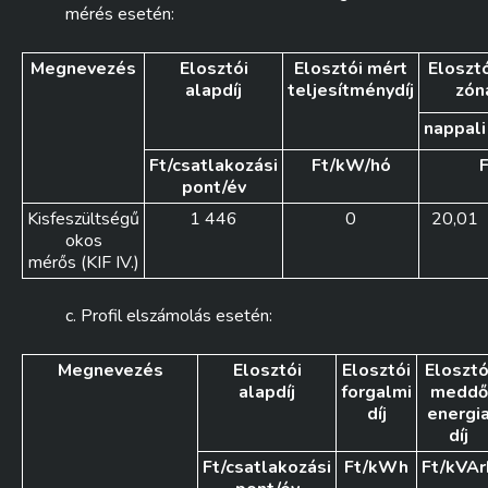
mérés esetén:
Megnevezés
Elosztói
Elosztói mért
Elosztó
alapdíj
teljesítménydíj
zón
nappali
Ft/csatlakozási
Ft/kW/hó
pont/év
Kisfeszültségű
1 446
0
20,01
okos
mérős (KIF IV.)
c. Profil elszámolás esetén:
Megnevezés
Elosztói
Elosztói
Elosztó
alapdíj
forgalmi
meddő
díj
energi
díj
Ft/csatlakozási
Ft/kWh
Ft/kVAr