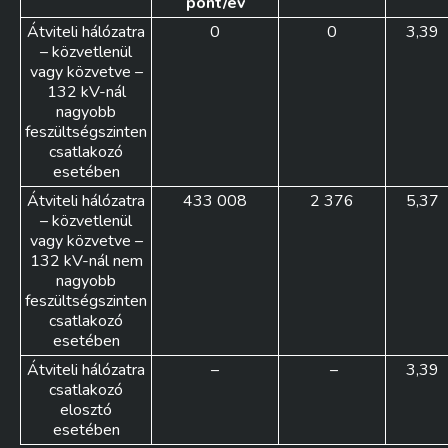
pont/év
Átviteli hálózatra
0
0
3,39
– közvetlenül
vagy közvetve –
132 kV-nál
nagyobb
feszültségszinten
csatlakozó
esetében
Átviteli hálózatra
433 008
2 376
5,37
– közvetlenül
vagy közvetve –
132 kV-nál nem
nagyobb
feszültségszinten
csatlakozó
esetében
Átviteli hálózatra
–
–
3,39
csatlakozó
elosztó
esetében