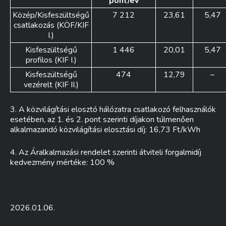
pont/év
Közép/Kisfeszültségű
7 212
23,61
5,47
csatlakozás (KÖF/KIF
I.)
Kisfeszültségű
1 446
20,01
5,47
profilos (KIF I.)
Kisfeszültségű
474
12,79
–
vezérelt (KIF II.)
3. A közvilágítási elosztó hálózatra csatlakozó felhasználók
esetében, az 1. és 2. pont szerinti díjakon túlmenően
alkalmazandó közvilágítási elosztási díj: 16,73 Ft/kWh
4. Az Áralkalmazási rendelet szerinti átviteli forgalmidíj
kedvezmény mértéke: 100 %
2026.01.06.