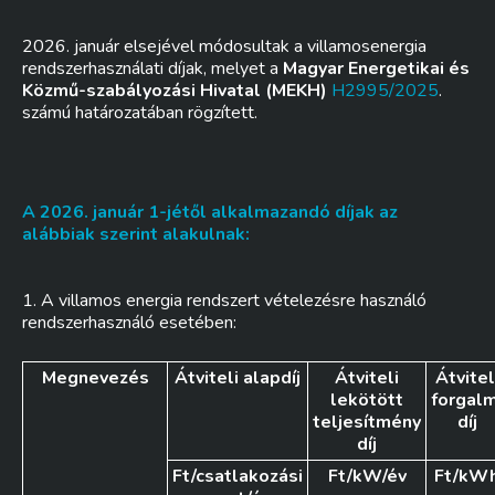
2026. január elsejével módosultak a villamosenergia
rendszerhasználati díjak, melyet a
Magyar Energetikai és
Közmű-szabályozási Hivatal (MEKH)
H2995/2025
.
számú határozatában rögzített.
A 2026. január 1-jétől alkalmazandó díjak az
alábbiak szerint alakulnak:
1. A villamos energia rendszert vételezésre használó
rendszerhasználó esetében:
Megnevezés
Átviteli alapdíj
Átviteli
Átvitel
lekötött
forgalm
teljesítmény
díj
díj
Ft/csatlakozási
Ft/kW/év
Ft/kW