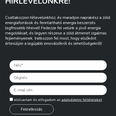
HÍRLEVELÜNKRE!
Csatlakozzon hírlevelünkhöz, és maradjon naprakész a zöld
energiaforrások és fenntartható energia beszerzés
legfrissebb híreivel! Fedezze fel velünk a jövő energia
megoldásait, és legyen részese a zöld átmenet izgalmas
fejleményeinek. Iratkozzon fel most, hogy elsőként
értesüljön a legújabb innovációkról és lehetőségekről!
Pleas
elolvastam és elfogadom az
adatvédelmi feltételeket