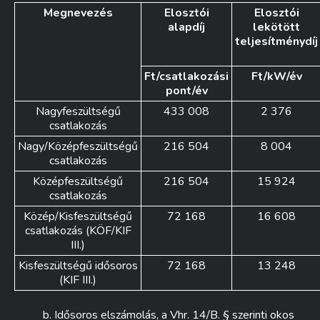
Megnevezés
Elosztói
Elosztói
alapdíj
lekötött
teljesítménydíj
Ft/csatlakozási
Ft/kW/év
pont/év
Nagyfeszültségű
433 008
2 376
csatlakozás
Nagy/Középfeszültségű
216 504
8 004
csatlakozás
Középfeszültségű
216 504
15 924
csatlakozás
Közép/Kisfeszültségű
72 168
16 608
csatlakozás (KÖF/KIF
III.)
Kisfeszültségű idősoros
72 168
13 248
(KIF III.)
b. Idősoros elszámolás, a Vhr. 14/B. § szerinti okos