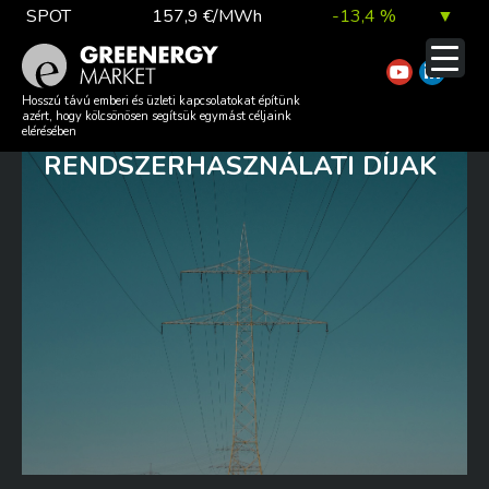
Skip
SPOT
157,9 €/MWh
-13,4 %
▼
to
content
TTF DA
56,1 €/MWh
7,0 %
▲
ÍGY VÁLTOZTAK 2026. JANUÁR
Hosszú távú emberi és üzleti kapcsolatokat építünk
azért, hogy kölcsönösen segítsük egymást céljaink
1-JÉVEL A VILLAMOSENERGIA
elérésében
RENDSZERHASZNÁLATI DÍJAK
EUA
81,9 €/t
1,0 %
▲
DAX index
26 140,13
0,1 %
▲
EUR árfolyam
363,03 Ft
0,2 %
▲