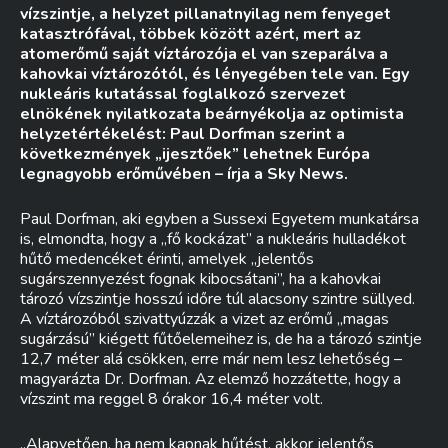
vízszintje, a helyzet pillanatnyilag nem fenyeget
katasztrófával, többek között azért, mert az
atomerőmű saját víztározója el van szeparálva a
kahovkai víztározótól, és lényegében tele van. Egy
nukleáris kutatással foglalkozó szervezet
elnökének nyilatkozata beárnyékolja az optimista
helyzetértékelést: Paul Dorfman szerint a
következmények „ijesztőek” lehetnek Európa
legnagyobb erőművében – írja a Sky News.
Paul Dorfman, aki egyben a Sussexi Egyetem munkatársa
is, elmondta, hogy a „fő kockázat” a nukleáris hulladékot
hűtő medencéket érinti, amelyek „jelentős
sugárszennyezést fognak kibocsátani”, ha a kahovkai
tározó vízszintje hosszú időre túl alacsony szintre süllyed.
A víztározóból szivattyúzzák a vizet az erőmű „magas
sugárzású” kiégett fűtőelemeihez is, de ha a tározó szintje
12,7 méter alá csökken, erre már nem lesz lehetőség –
magyarázta Dr. Dorfman. Az elemző hozzátette, hogy a
vízszint ma reggel 8 órakor 16,4 méter volt.
„Alapvetően, ha nem kapnak hűtést, akkor jelentős