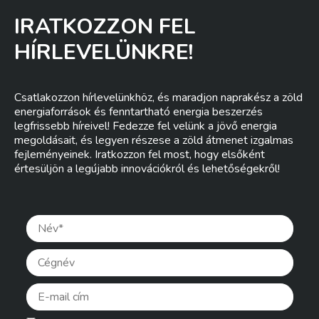
IRATKOZZON FEL
HÍRLEVELÜNKRE!
Csatlakozzon hírlevelünkhöz, és maradjon naprakész a zöld
energiaforrások és fenntartható energia beszerzés
legfrissebb híreivel! Fedezze fel velünk a jövő energia
megoldásait, és legyen részese a zöld átmenet izgalmas
fejleményeinek. Iratkozzon fel most, hogy elsőként
értesüljön a legújabb innovációkról és lehetőségekről!
Pleas