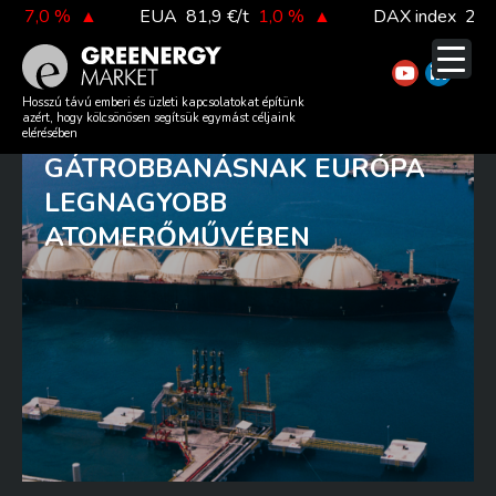
Skip
7,0 %
▲
EUA
81,9 €/t
1,0 %
▲
DAX index
26 140
to
content
IJESZTŐ KÖVETKEZMÉNYEI
Hosszú távú emberi és üzleti kapcsolatokat építünk
azért, hogy kölcsönösen segítsük egymást céljaink
LEHETNEK A
elérésében
GÁTROBBANÁSNAK EURÓPA
LEGNAGYOBB
ATOMERŐMŰVÉBEN