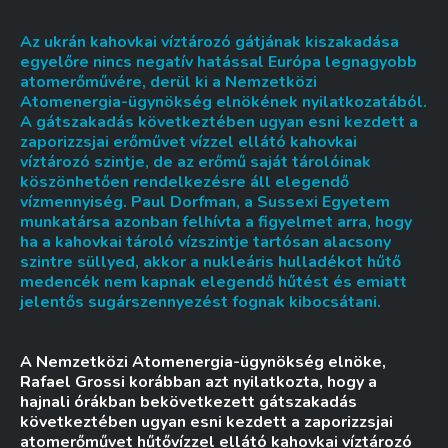
Az ukrán kahovkai víztározó gátjának kiszakadása
egyelőre nincs negatív hatással Európa legnagyobb
atomerőművére, derül ki a Nemzetközi
Atomenergia-ügynökség elnökének nyilatkozatából.
A gátszakadás következtében ugyan esni kezdett a
zaporizzsjai erőművet vízzel ellátó kahovkai
víztározó szintje, de az erőmű saját tárolóinak
köszönhetően rendelkezésre áll elegendő
vízmennyiség. Paul Dorfman, a Sussexi Egyetem
munkatársa azonban felhívta a figyelmet arra, hogy
ha a kahovkai tároló vízszintje tartósan alacsony
szintre süllyed, akkor a nukleáris hulladékot hűtő
medencék nem kapnak elegendő hűtést és emiatt
jelentős sugárszennyezést fognak kibocsátani.
A Nemzetközi Atomenergia-ügynökség elnöke,
Rafael Grossi korábban azt nyilatkozta, hogy a
hajnali órákban bekövetkezett gátszakadás
következtében ugyan esni kezdett a zaporizzsjai
atomerőművet hűtővízzel ellátó kahovkai víztározó