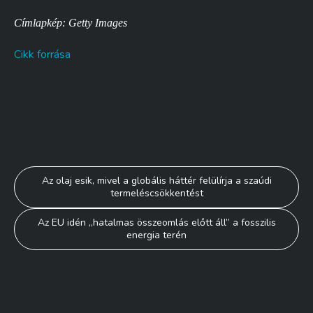
Címlapkép: Getty Images
Cikk forrása
Bejegyzés
Az olaj esik, mivel a globális háttér felülírja a szaúdi
termeléscsökkentést
navigáció
Az EU idén „hatalmas összeomlás előtt áll” a fosszilis
energia terén