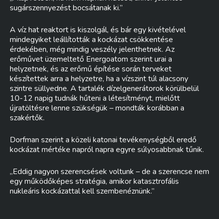
sugárszennyezést bocsátanak ki.”
A víz hat reaktort is kiszolgál, és bár egy kivételével
mindegyiket leállították a kockázat csökkentése
érdekében, még mindig veszély jelenthetnek. Az
erőművet üzemeltető Energoatom szerint urai a
helyzetnek, és az erőmű építése során terveket
készítettek arra a helyzetre, ha a vízszint túl alacsony
szintre süllyedne. A tartalék dízelgenerátorok körülbelül
10-12 napig tudnák hűteni a létesítményt, mielőtt
újratöltésre lenne szükségük – mondták korábban a
szakértők.
Dorfman szerint a közeli katonai tevékenységből eredő
kockázat mértéke napról napra egyre súlyosabbnak tűnik.
„Eddig nagyon szerencsések voltunk – de a szerencse nem
egy működőképes stratégia, amikor katasztrofális
nukleáris kockázattal kell szembenéznünk.”