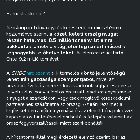
Ez most akkor jó?
Az iráni ipari, bányaügyi és kereskedelmi minisztérium
közleménye szerint
a közel-keleti ország nyugati
részén hatalmas, 8,5 millió tonnányi lítiumra
bukkantak, amely a világ jelenleg ismert második
legnagyobb lelőhelye lehet.
A jelenlegi csúcstartó
Chile, 9,2 millió tonnával.
A
CNBC
híre szerint
a kitermelés
döntő jelentőségű
lehet Irán gazdasága szempontjából
, mivel az
országot évek óta nemzetközi szankciók sújtják. Ez persze
felveti azt is, hogy a fontos érc miatt, esetleg enyhítene-e
a nyugat a szankciókon, vagy csak meglévő kereskedelmi
partnereinek szállíthatna az ország. Az iráni rezsimet a
legfrissebben a nők elnyomása és az elmúlt hónapok ezzel
kapcsolatos tüntetései elleni brutális fellépés, valamint az
orosz fegyverszállítások miatt szankcionálták.
A hírcsatorna által megkérdezett elemző szerint, bár az