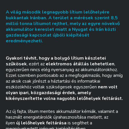
A világ második legnagyobb lítium lelőhelyére
bukkantak Iránban. A terület a mérések szerint 8,5
millió tonna lítiumot rejthet, mely az egyre növekvő
akkumulátor kereslet miatt a Nyugat és Irán közti
gazdasági kapcsolat újbóli kiépítését
eredményezheti.
Gyakori tévhit, hogy a bolygó lítium készletei
szűkösek
, ezért az
elektromos átállás lehetetlen
,
egyszerűen nincs elég nyersanyag az akkumulátorokhoz.
Ezzel szemben pontosabb az a megfogalmazás, hogy amíg
az aksik csak jórészt a háztartási és informatikai
eszközökhöz voltak szükségesek egyszerűen
nem volt
olyan ipari, közgazdasági érdek, amely
kikényszerítette volna nagyobb lelőhelyek feltárást.
Az új fajta, lítium mentes akkumulátor kémiák, valamint a
használt energiatárolók újrahasznosítása mellett, az
ilyen
új lelőhelyek feltárása
is segíthet a
megnövekedett igények kielégítésében.