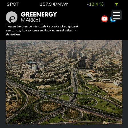
Skip
SPOT
157,9 €/MWh
-13,4 %
▼
to
content
TTF DA
56,1 €/MWh
7,0 %
▲
IRÁNBAN HATALMAS LÍTIUM
Hosszú távú emberi és üzleti kapcsolatokat építünk
azért, hogy kölcsönösen segítsük egymást céljaink
LELŐHELYRE BUKKANTAK
elérésében
EUA
81,9 €/t
1,0 %
▲
DAX index
26 140,13
0,1 %
▲
EUR árfolyam
363,03 Ft
0,2 %
▲