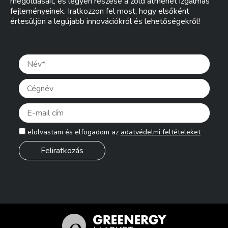
megoldásait, és legyen részese a zöld átmenet izgalmas
fejleményeinek. Iratkozzon fel most, hogy elsőként
értesüljön a legújabb innovációkról és lehetőségekről!
Pleas
elolvastam és elfogadom az
adatvédelmi feltételeket