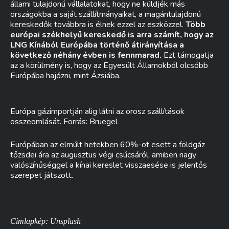
állami tulajdonú vállalatokat, hogy ne küldjék más
országokba a saját szállítmányaikat, a magántulajdonú
kereskedők továbbra is élnek ezzel az eszközzel.
Több
európai székhelyű kereskedő is arra számít, hogy az
LNG Kínából Európába történő átirányítása a
következő néhány évben is fennmarad.
Ezt támogatja
az a körülmény is, hogy az Egyesült Államokból olcsóbb
Európába hajózni, mint Ázsiába.
Európa gázimportján alig látni az orosz szállítások
összeomlását. Forrás: Bruegel
Európában az elmúlt hetekben 60%-ot esett a földgáz
tőzsdei ára az augusztus végi csúcsáról, amiben nagy
valószínűséggel a kínai kereslet visszaesése is jelentős
szerepet játszott.
Címlapkép: Unsplash