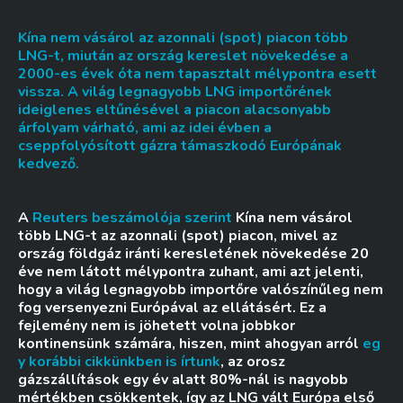
Kína nem vásárol az azonnali (spot) piacon több
LNG-t, miután az ország kereslet növekedése a
2000-es évek óta nem tapasztalt mélypontra esett
vissza. A világ legnagyobb LNG importőrének
ideiglenes eltűnésével a piacon alacsonyabb
árfolyam várható, ami az idei évben a
cseppfolyósított gázra támaszkodó Európának
kedvező.
A
Reuters beszámolója szerint
Kína nem vásárol
több LNG-t az azonnali (spot) piacon, mivel az
ország földgáz iránti keresletének növekedése 20
éve nem látott mélypontra zuhant, ami azt jelenti,
hogy a világ legnagyobb importőre valószínűleg nem
fog versenyezni Európával az ellátásért. Ez a
fejlemény nem is jöhetett volna jobbkor
kontinensünk számára, hiszen, mint ahogyan arról
eg
y korábbi cikkünkben is írtunk
, az orosz
gázszállítások egy év alatt 80%-nál is nagyobb
mértékben csökkentek, így az LNG vált Európa első