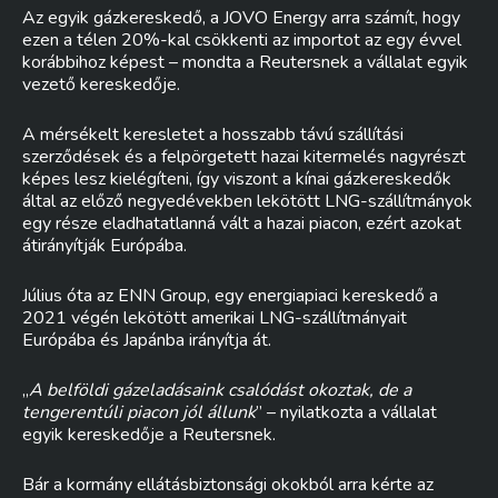
Az egyik gázkereskedő, a JOVO Energy arra számít, hogy
ezen a télen 20%-kal csökkenti az importot az egy évvel
korábbihoz képest – mondta a Reutersnek a vállalat egyik
vezető kereskedője.
A mérsékelt keresletet a hosszabb távú szállítási
szerződések és a felpörgetett hazai kitermelés nagyrészt
képes lesz kielégíteni, így viszont a kínai gázkereskedők
által az előző negyedévekben lekötött LNG-szállítmányok
egy része eladhatatlanná vált a hazai piacon, ezért azokat
átirányítják Európába.
Július óta az ENN Group, egy energiapiaci kereskedő a
2021 végén lekötött amerikai LNG-szállítmányait
Európába és Japánba irányítja át.
„
A belföldi gázeladásaink csalódást okoztak, de a
tengerentúli piacon jól állunk
” – nyilatkozta a vállalat
egyik kereskedője a Reutersnek.
Bár a kormány ellátásbiztonsági okokból arra kérte az