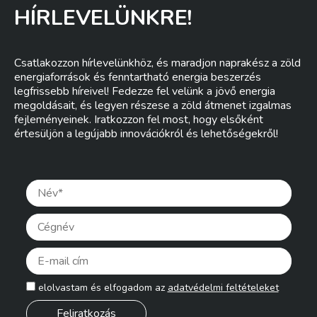
HÍRLEVELÜNKRE!
Csatlakozzon hírlevelünkhöz, és maradjon naprakész a zöld
energiaforrások és fenntartható energia beszerzés
legfrissebb híreivel! Fedezze fel velünk a jövő energia
megoldásait, és legyen részese a zöld átmenet izgalmas
fejleményeinek. Iratkozzon fel most, hogy elsőként
értesüljön a legújabb innovációkról és lehetőségekről!
Pleas
elolvastam és elfogadom az
adatvédelmi feltételeket