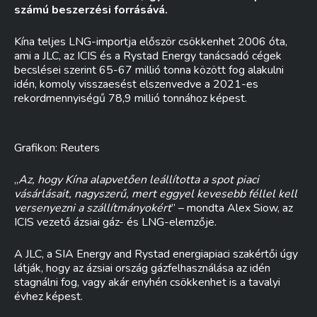
számú beszerzési forrásává.
Kína teljes LNG-importja először csökkenhet 2006 óta,
ami a JLC, az ICIS és a Rystad Energy tanácsadó cégek
becslései szerint 65-67 millió tonna között fog alakulni
idén, komoly visszaesést elszenvedve a 2021-es
rekordmennyiségű 78,9 millió tonnához képest.
Grafikon: Reuters
„
Az, hogy Kína alapvetően leállította a spot piaci
vásárlásait, nagyszerű, mert eggyel kevesebb féllel kell
versenyezni a szállítmányokért
” – mondta Alex Siow, az
ICIS vezető ázsiai gáz- és LNG-elemzője.
A JLC, a SIA Energy and Rystad energiapiaci szakértői úgy
látják, hogy az ázsiai ország gázfelhasználása az idén
stagnálni fog, vagy akár enyhén csökkenhet is a tavalyi
évhez képest.