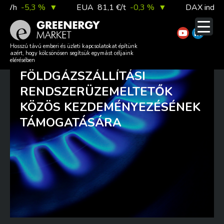
Skip
h
-5,3 %
▼
EUA
81,1 €/t
-0,3 %
▼
DAX index
26
to
content
KÖZÖS EGYETÉRTÉSI
Hosszú távú emberi és üzleti kapcsolatokat építünk
azért, hogy kölcsönösen segítsük egymást céljaink
NYILATKOZAT A REGIONÁLIS
elérésében
FÖLDGÁZSZÁLLÍTÁSI
RENDSZERÜZEMELTETŐK
KÖZÖS KEZDEMÉNYEZÉSÉNEK
TÁMOGATÁSÁRA