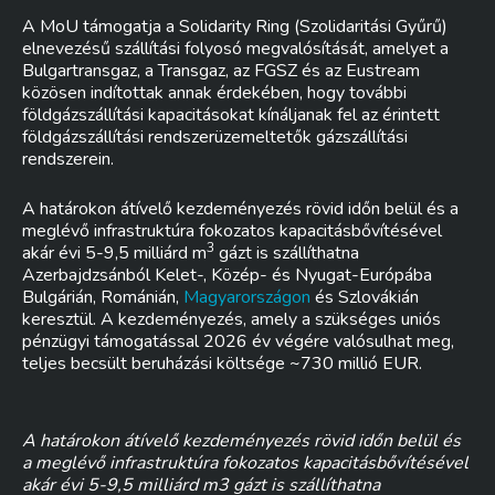
A MoU támogatja a Solidarity Ring (Szolidaritási Gyűrű)
elnevezésű szállítási folyosó megvalósítását, amelyet a
Bulgartransgaz, a Transgaz, az FGSZ és az Eustream
közösen indítottak annak érdekében, hogy további
földgázszállítási kapacitásokat kínáljanak fel az érintett
földgázszállítási rendszerüzemeltetők gázszállítási
rendszerein.
A határokon átívelő kezdeményezés rövid időn belül és a
meglévő infrastruktúra fokozatos kapacitásbővítésével
3
akár évi 5-9,5 milliárd m
gázt is szállíthatna
Azerbajdzsánból Kelet-, Közép- és Nyugat-Európába
Bulgárián, Románián,
Magyarországon
és Szlovákián
keresztül. A kezdeményezés, amely a szükséges uniós
pénzügyi támogatással 2026 év végére valósulhat meg,
teljes becsült beruházási költsége ~730 millió EUR.
A határokon átívelő kezdeményezés rövid időn belül és
a meglévő infrastruktúra fokozatos kapacitásbővítésével
akár évi 5-9,5 milliárd m3 gázt is szállíthatna