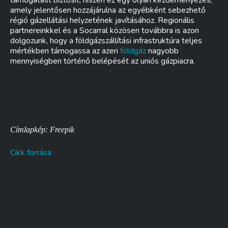
támogatást biztosít, hiszen ez egy olyan kezdeményezés,
amely jelentősen hozzájárulna az egyébként sebezhető
régió gázellátási helyzetének javításához. Regionális
partnereinkkel és a Socarral közösen továbbra is azon
dolgozunk, hogy a földgázszállítási infrastruktúra teljes
mértékben támogassa az azeri
földgáz
nagyobb
mennyiségben történő belépését az uniós gázpiacra.
Címlapkép: Freepik
Cikk forrása