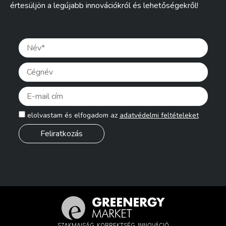
értesüljön a legújabb innovációkról és lehetőségekről!
Pleas
elolvastam és elfogadom az
adatvédelmi feltételeket
SZAKMAISÁG, KORREKTSÉG, INNOVÁCIÓ