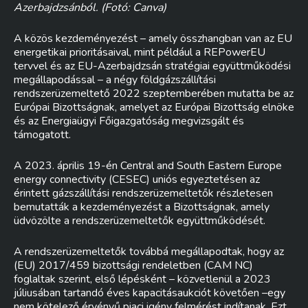
Azerbajdzsánból. (Fotó: Canva)
A közös kezdeményezést – amely összhangban van az EU
energetikai prioritásaival, mint például a REPowerEU
tervvel és az EU-Azerbajdzsán stratégiai együttműködési
megállapodással – a négy földgázszállítási
rendszerüzemeltető 2022 szeptemberében mutatta be az
Európai Bizottságnak, amelyet az Európai Bizottság elnöke
és az Energiaügyi Főigazgatóság megvizsgált és
támogatott.
A 2023. április 19-én Central and South Eastern Europe
energy connectivity (CESEC) uniós egyeztetésen az
érintett gázszállítási rendszerüzemeltetők részletesen
bemutatták a kezdeményezést a Bizottságnak, amely
üdvözölte a rendszerüzemeltetők együttműködését.
A rendszerüzemeltetők továbbá megállapodtak, hogy az
(EU) 2017/459 bizottsági rendeletben (CAM NC)
foglaltak szerint, első lépésként – közvetlenül a 2023
júliusában tartandó éves kapacitásaukciót követően –egy
nem kötelező érvényű piaci igény felmérést indítanak. Ezt