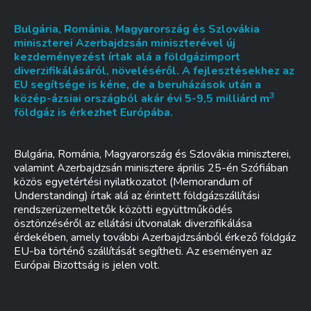
Bulgária, Románia, Magyarország és Szlovákia
miniszterei Azerbajdzsán miniszterével új
kezdeményezést írtak alá a földgázimport
diverzifikálásáról, növeléséről. A fejlesztésekhez az
EU segítsége is kéne, de a beruházások után a
3
közép-ázsiai országból akár évi 5-9,5 milliárd m
földgáz is érkezhet Európába.
Bulgária, Románia, Magyarország és Szlovákia miniszterei,
valamint Azerbajdzsán minisztere április 25-én Szófiában
közös egyetértési nyilatkozatot (Memorandum of
Understanding) írtak alá az érintett földgázszállítási
rendszerüzemeltetők közötti együttműködés
ösztönzéséről az ellátási útvonalak diverzifikálása
érdekében, amely további Azerbajdzsánból érkező földgáz
EU-ba történő szállítását segítheti. Az eseményen az
Európai Bizottság is jelen volt.