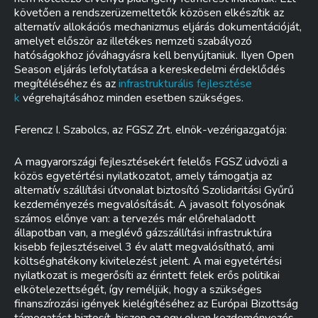
követően a rendszerüzemeltetők közösen elkészítik az
alternatív allokációs mechanizmus eljárás dokumentációját,
amelyet először az illetékes nemzeti szabályozó
hatóságokhoz jóváhagyásra kell benyújtaniuk. Ilyen Open
Season eljárás lefolytatása a kereskedelmi érdeklődés
megítéléséhez és az
infrastrukturális fejlesztése
k
végrehajtásához minden esetben szükséges.
Ferencz I. Szabolcs, az FGSZ Zrt. elnök-vezérigazgatója:
A magyarországi fejlesztésekért felelős FGSZ üdvözli a
közös egyetértési nyilatkozatot, amely támogatja az
alternatív szállítási útvonalat biztosító Szolidaritási Gyűrű
kezdeményezés megvalósítását. A javasolt folyosónak
számos előnye van: a tervezés már előrehaladott
állapotban van, a meglévő gázszállítási infrastruktúra
kisebb fejlesztéseivel 3 év alatt megvalósítható, ami
költséghatékony kivitelezést jelent. A mai egyetértési
nyilatkozat is megerősíti az érintett felek erős politikai
elkötelezettségét, így reméljük, hogy a szükséges
finanszírozási igények kielégítéséhez az Európai Bizottság