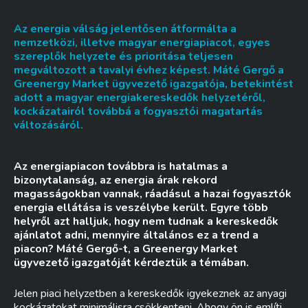
Az energia válság jelentősen átformálta a
nemzetközi, illetve magyar energiapiacot, egyes
szereplők helyzete és prioritása teljesen
megváltozott a tavalyi évhez képest. Máté Gergő a
Greenergy Market ügyvezető igazgatója, betekintést
adott a magyar energiakereskedők helyzetéről,
kockázatairól továbbá a fogyasztói magatartás
változásáról.
Az energiapiacon továbbra is hatalmas a
bizonytalanság, az energia árak rekord
magasságokban vannak, ráadásul a hazai fogyasztók
energia ellátása is veszélybe került. Egyre több
helyről azt halljuk, hogy nem tudnak a kereskedők
ajánlatot adni, mennyire általános ez a trend a
piacon? Máté Gergő-t, a Greenergy Market
ügyvezető igazgatóját kérdeztük a témában.
Jelen piaci helyzetben a kereskedők igyekeznek az anyagi
kockázatokat minimálisra csökkenteni. Ahogy ön is említi