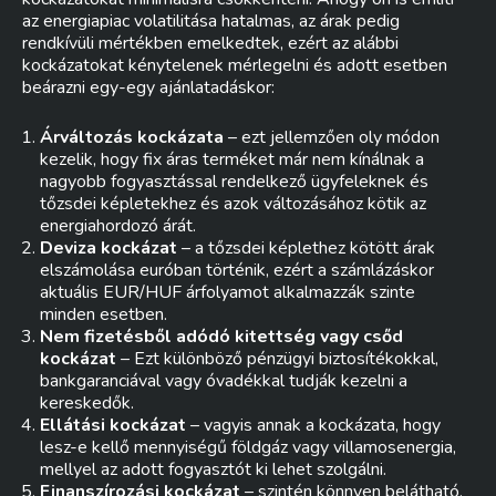
az energiapiac volatilitása hatalmas, az árak pedig
rendkívüli mértékben emelkedtek, ezért az alábbi
kockázatokat kénytelenek mérlegelni és adott esetben
beárazni egy-egy ajánlatadáskor:
Árváltozás kockázata
– ezt jellemzően oly módon
kezelik, hogy fix áras terméket már nem kínálnak a
nagyobb fogyasztással rendelkező ügyfeleknek és
tőzsdei képletekhez és azok változásához kötik az
energiahordozó árát.
Deviza kockázat
– a tőzsdei képlethez kötött árak
elszámolása euróban történik, ezért a számlázáskor
aktuális EUR/HUF árfolyamot alkalmazzák szinte
minden esetben.
Nem fizetésből adódó kitettség vagy csőd
kockázat
– Ezt különböző pénzügyi biztosítékokkal,
bankgaranciával vagy óvadékkal tudják kezelni a
kereskedők.
Ellátási kockázat
– vagyis annak a kockázata, hogy
lesz-e kellő mennyiségű földgáz vagy villamosenergia,
mellyel az adott fogyasztót ki lehet szolgálni.
Finanszírozási kockázat
– szintén könnyen belátható,