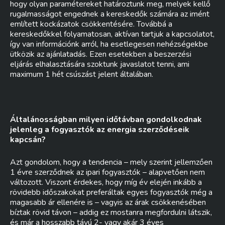
hogy olyan paramétereket határoztunk meg, melyek kellő
rugalmasságot engednek a kereskedők számára az imént
említett kockázatok csökkentésére. Továbbá a
kereskedőkkel folyamatosan, aktívan tartjuk a kapcsolatot,
így van információnk arról, ha esetlegesen nehézségekbe
ütközik az ajánlatadás. Ezen esetekben a beszerzési
eljárás elhalasztására szoktunk javaslatot tenni, ami
maximum 1 hét csúszást jelent általában.
Általánosságban milyen időtávban gondolkodnak
jelenleg a fogyasztók az energia szerződéseik
kapcsán?
Azt gondolom, hogy a tendencia – mely szerint jellemzően
1 évre szerződnek az ipari fogyasztók – alapvetően nem
változott. Viszont érdekes, hogy míg év elején inkább a
rövidebb időszakokat preferáltak egyes fogyasztók még a
magasabb ár ellenére is – vagyis az árak csökkenésében
bíztak rövid távon – addig ez mostanra megfordulni látszik,
és már a hosszabb távú 2- vagy akár 3 éves