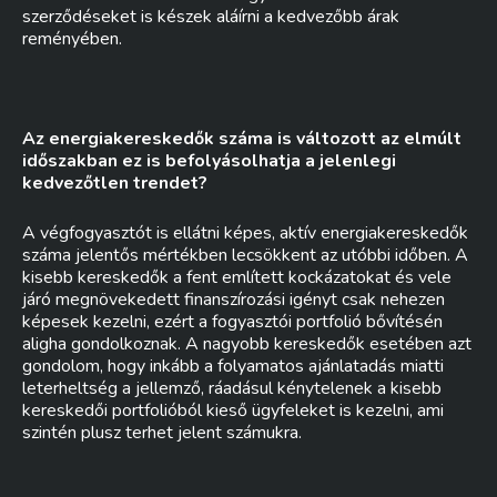
szerződéseket is készek aláírni a kedvezőbb árak
reményében.
Az energiakereskedők száma is változott az elmúlt
időszakban ez is befolyásolhatja a jelenlegi
kedvezőtlen trendet?
A végfogyasztót is ellátni képes, aktív energiakereskedők
száma jelentős mértékben lecsökkent az utóbbi időben. A
kisebb kereskedők a fent említett kockázatokat és vele
járó megnövekedett finanszírozási igényt csak nehezen
képesek kezelni, ezért a fogyasztói portfolió bővítésén
aligha gondolkoznak. A nagyobb kereskedők esetében azt
gondolom, hogy inkább a folyamatos ajánlatadás miatti
leterheltség a jellemző, ráadásul kénytelenek a kisebb
kereskedői portfolióból kieső ügyfeleket is kezelni, ami
szintén plusz terhet jelent számukra.