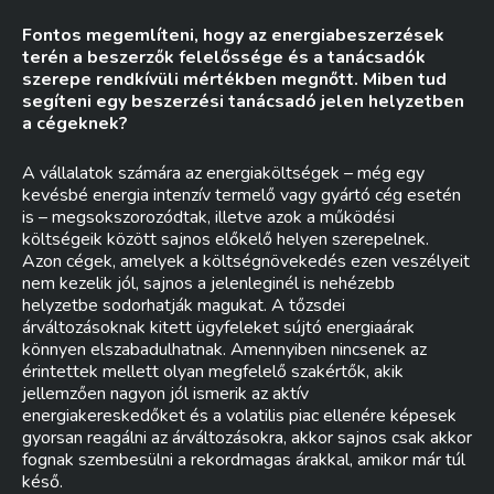
Fontos megemlíteni, hogy az energiabeszerzések
terén a beszerzők felelőssége és a tanácsadók
szerepe rendkívüli mértékben megnőtt. Miben tud
segíteni egy beszerzési tanácsadó jelen helyzetben
a cégeknek?
A vállalatok számára az energiaköltségek – még egy
kevésbé energia intenzív termelő vagy gyártó cég esetén
is – megsokszorozódtak, illetve azok a működési
költségeik között sajnos előkelő helyen szerepelnek.
Azon cégek, amelyek a költségnövekedés ezen veszélyeit
nem kezelik jól, sajnos a jelenleginél is nehézebb
helyzetbe sodorhatják magukat. A tőzsdei
árváltozásoknak kitett ügyfeleket sújtó energiaárak
könnyen elszabadulhatnak. Amennyiben nincsenek az
érintettek mellett olyan megfelelő szakértők, akik
jellemzően nagyon jól ismerik az aktív
energiakereskedőket és a volatilis piac ellenére képesek
gyorsan reagálni az árváltozásokra, akkor sajnos csak akkor
fognak szembesülni a rekordmagas árakkal, amikor már túl
késő.