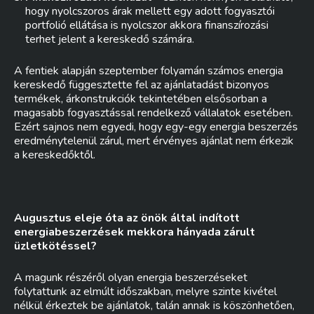
hogy nyolcszoros árak mellett egy adott fogyasztói
portfolió ellátása is nyolcszor akkora finanszírozási
terhet jelent a kereskedő számára.
A fentiek alapján szeptember folyamán számos energia
kereskedő függesztette fel az ajánlatadást bizonyos
termékek, árkonstrukciók tekintetében elsősorban a
magasabb fogyasztással rendelkező vállalatok esetében.
Ezért sajnos nem egyedi, hogy egy-egy energia beszerzés
eredménytelenül zárul, mert érvényes ajánlat nem érkezik
a kereskedőktől.
Augusztus eleje óta az önök által indított
energiabeszerzések mekkora hányada zárult
üzletkötéssel?
A magunk részéről olyan energia beszerzéseket
folytattunk az elmúlt időszakban, melyre szinte kivétel
nélkül érkeztek be ajánlatok, talán annak is köszönhetően,