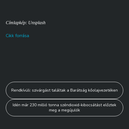
Címlapkép: Unsplash
Cikk forrása
Bejegyzés
Rendkívüli: szivárgást találtak a Barátság kőolajvezetéken
navigáció
Idén már 230 millió tonna széndioxid-kibocsátást előztek
meg a megújulók