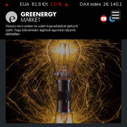
Skip
EUA
81,9 €/t
1,0 %
▲
DAX index
26 140,13
0,1 
to
content
RÖGÖS ÚTON AZ
Hosszú távú emberi és üzleti kapcsolatokat építünk
azért, hogy kölcsönösen segítsük egymást céljaink
ENERGIAKERESKEDELEM
elérésében