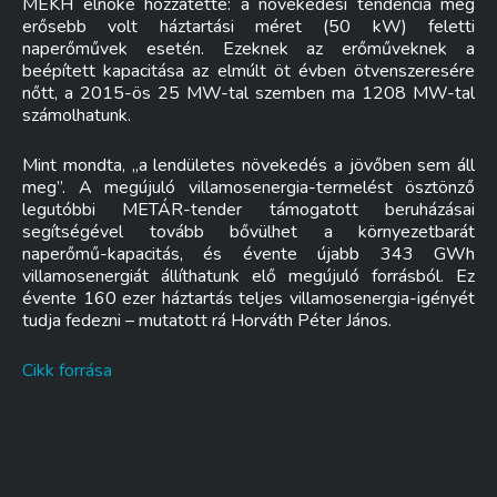
MEKH elnöke hozzátette: a növekedési tendencia még
erősebb volt háztartási méret (50 kW) feletti
naperőművek esetén. Ezeknek az erőműveknek a
beépített kapacitása az elmúlt öt évben ötvenszeresére
nőtt, a 2015-ös 25 MW-tal szemben ma 1208 MW-tal
számolhatunk.
Mint mondta, „a lendületes növekedés a jövőben sem áll
meg”. A megújuló villamosenergia-termelést ösztönző
legutóbbi METÁR-tender támogatott beruházásai
segítségével tovább bővülhet a környezetbarát
naperőmű-kapacitás, és évente újabb 343 GWh
villamosenergiát állíthatunk elő megújuló forrásból. Ez
évente 160 ezer háztartás teljes villamosenergia-igényét
tudja fedezni – mutatott rá Horváth Péter János.
Cikk forrása