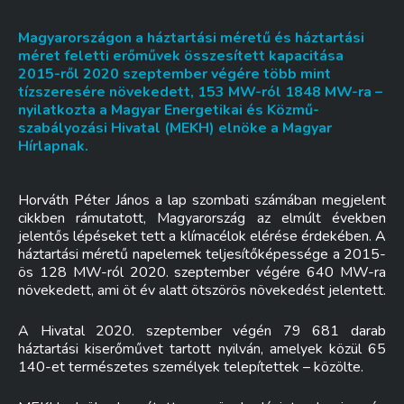
Magyarországon a háztartási méretű és háztartási
méret feletti erőművek összesített kapacitása
2015-ről 2020 szeptember végére több mint
tízszeresére növekedett, 153 MW-ról 1848 MW-ra –
nyilatkozta a Magyar Energetikai és Közmű-
szabályozási Hivatal (MEKH) elnöke a Magyar
Hírlapnak.
Horváth Péter János a lap szombati számában megjelent
cikkben rámutatott, Magyarország az elmúlt években
jelentős lépéseket tett a klímacélok elérése érdekében. A
háztartási méretű napelemek teljesítőképessége a 2015-
ös 128 MW-ról 2020. szeptember végére 640 MW-ra
növekedett, ami öt év alatt ötszörös növekedést jelentett.
A Hivatal 2020. szeptember végén 79 681 darab
háztartási kiserőművet tartott nyilván, amelyek közül 65
140-et természetes személyek telepítettek – közölte.