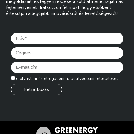
megoldásait, és legyen részese a zöld átmenet izgalmas
fejleményeinek. Iratkozzon fel most, hogy elsőként
értesüljön a legújabb innovációkról és lehetőségekről!
Pleas
elolvastam és elfogadom az
adatvédelmi feltételeket