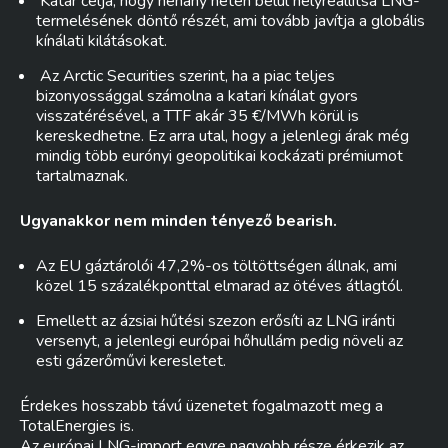
Katar célja, hogy néhány héten belül helyreállítsa LNG-
termelésének döntő részét, ami tovább javítja a globális
kínálati kilátásokat.
Az Arctic Securities szerint, ha a piac teljes
bizonyossággal számolna a katari kínálat gyors
visszatérésével, a TTF akár 35 €/MWh körül is
kereskedhetne. Ez arra utal, hogy a jelenlegi árak még
mindig több eurónyi geopolitikai kockázati prémiumot
tartalmaznak.
Ugyanakkor nem minden tényező bearish.
Az EU gáztárolói 47,2%-os töltöttségen állnak, ami
közel 15 százalékponttal elmarad az ötéves átlagtól.
Emellett az ázsiai hűtési szezon erősíti az LNG iránti
versenyt, a jelenlegi európai hőhullám pedig növeli az
esti gázerőművi keresletet.
Érdekes hosszabb távú üzenetet fogalmazott meg a
TotalEnergies is.
Az európai LNG-import egyre nagyobb része érkezik az