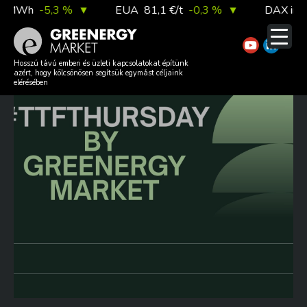
Skip
/MWh
-5,3 %
▼
EUA
81,1 €/t
-0,3 %
▼
DAX index
to
content
#TTFTHURSDAY 20260625
Hosszú távú emberi és üzleti kapcsolatokat építünk
azért, hogy kölcsönösen segítsük egymást céljaink
elérésében