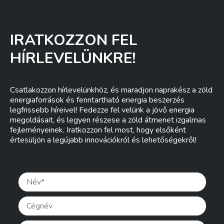
IRATKOZZON FEL
HÍRLEVELÜNKRE!
Csatlakozzon hírlevelünkhöz, és maradjon naprakész a zöld
energiaforrások és fenntartható energia beszerzés
legfrissebb híreivel! Fedezze fel velünk a jövő energia
megoldásait, és legyen részese a zöld átmenet izgalmas
fejleményeinek. Iratkozzon fel most, hogy elsőként
értesüljön a legújabb innovációkról és lehetőségekről!