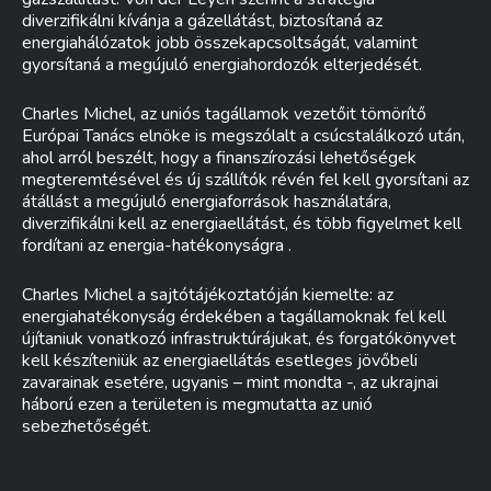
diverzifikálni kívánja a gázellátást, biztosítaná az
energiahálózatok jobb összekapcsoltságát, valamint
gyorsítaná a megújuló energiahordozók elterjedését.
Charles Michel, az uniós tagállamok vezetőit tömörítő
Európai Tanács elnöke is megszólalt a csúcstalálkozó után,
ahol arról beszélt, hogy a finanszírozási lehetőségek
megteremtésével és új szállítók révén fel kell gyorsítani az
átállást a megújuló energiaforrások használatára,
diverzifikálni kell az energiaellátást, és több figyelmet kell
fordítani az energia-hatékonyságra .
Charles Michel a sajtótájékoztatóján kiemelte: az
energiahatékonyság érdekében a tagállamoknak fel kell
újítaniuk vonatkozó infrastruktúrájukat, és forgatókönyvet
kell készíteniük az energiaellátás esetleges jövőbeli
zavarainak esetére, ugyanis – mint mondta -, az ukrajnai
háború ezen a területen is megmutatta az unió
sebezhetőségét.