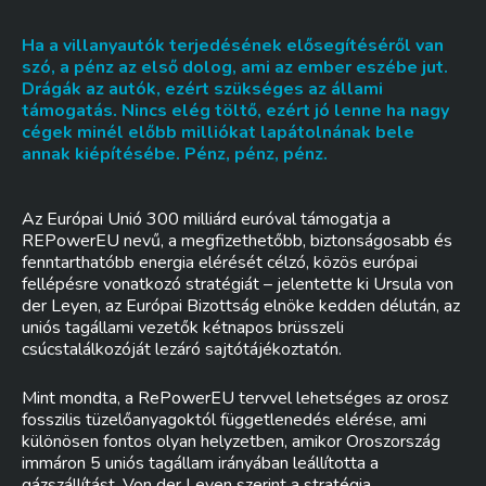
Ha a villanyautók terjedésének elősegítéséről van
szó, a pénz az első dolog, ami az ember eszébe jut.
Drágák az autók, ezért szükséges az állami
támogatás. Nincs elég töltő, ezért jó lenne ha nagy
cégek minél előbb milliókat lapátolnának bele
annak kiépítésébe. Pénz, pénz, pénz.
Az Európai Unió 300 milliárd euróval támogatja a
REPowerEU nevű, a megfizethetőbb, biztonságosabb és
fenntarthatóbb energia elérését célzó, közös európai
fellépésre vonatkozó stratégiát – jelentette ki Ursula von
der Leyen, az Európai Bizottság elnöke kedden délután, az
uniós tagállami vezetők kétnapos brüsszeli
csúcstalálkozóját lezáró sajtótájékoztatón.
Mint mondta, a RePowerEU tervvel lehetséges az orosz
fosszilis tüzelőanyagoktól függetlenedés elérése, ami
különösen fontos olyan helyzetben, amikor Oroszország
immáron 5 uniós tagállam irányában leállította a
gázszállítást. Von der Leyen szerint a stratégia