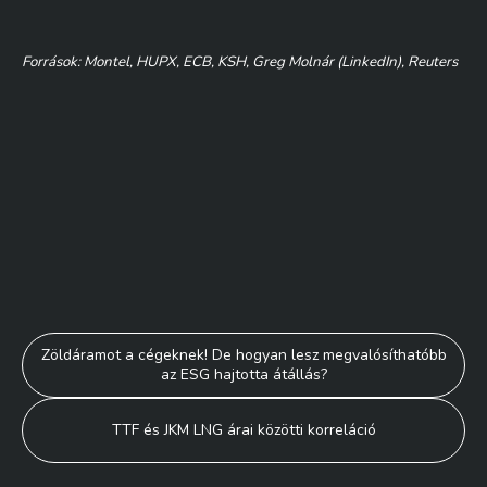
Források: Montel, HUPX, ECB, KSH, Greg Molnár (LinkedIn), Reuters
Bejegyzés
Zöldáramot a cégeknek! De hogyan lesz megvalósíthatóbb
az ESG hajtotta átállás?
navigáció
TTF és JKM LNG árai közötti korreláció