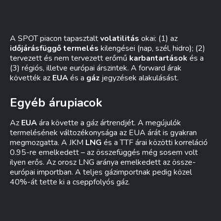
A SPOT piacon tapasztalt
volatilitás
okai: (1) az
időjárásfüggő termelés
kilengései (nap, szél, hidro); (2)
tervezett és nem tervezett erőmű
karbantartások
és a
(3) régiós, illetve európai árszintek. A forward árak
követték az
EUA
és a
gáz
jegyzések alakulásást.
Egyéb árupiacok
Az
EUA
ára követte a gáz ártrendjét. A megújulók
termelésének változékonysága az EUA árát is gyakran
megmozgatta. A JKM
LNG
és a TTF árai közötti korreláció
0.95-re emelkedett – az összefüggés még sosem volt
ilyen erős. Az orosz LNG aránya emelkedett az össze-
európai importban. A teljes gázimportnak pedig közel
40%-át tette ki a cseppfolyós gáz.