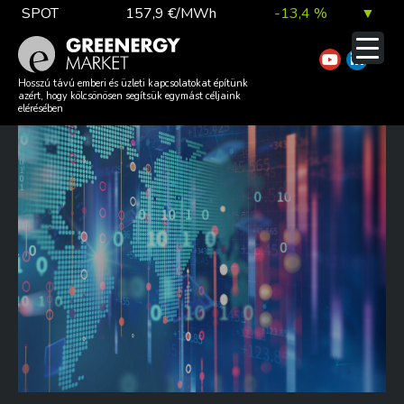
Skip
SPOT
157,9 €/MWh
-13,4 %
▼
to
content
TTF DA
56,1 €/MWh
7,0 %
▲
2024 ENERGIAPIACI
Hosszú távú emberi és üzleti kapcsolatokat építünk
azért, hogy kölcsönösen segítsük egymást céljaink
ÖSSZEFOGLALÓ
elérésében
EUA
81,9 €/t
1,0 %
▲
DAX index
26 140,13
0,1 %
▲
EUR árfolyam
363,03 Ft
0,2 %
▲