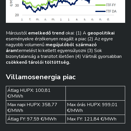
Márciustól
emelkedő trend
okai: (1) A
geopolitikai
eseményekre érzékenyen reagált a piac (2) Az egyre
nagyobb volumenű
megújulóból származó
áram
termelést ki kellett egyensúlyozni (3) Sok
bizonytalanság a tranzitot illetően (4) Vártnál gyorsabban
csökkenő tárolói töltöttség.
Villamosenergia piac
Átlag HUPX: 100,81
€/MWh
Max napi HUPX: 358,77
Max órás HUPX: 999,01
€/MWh
€/MWh
Átlag FY: 97,59 €/MWh
Max FY: 121,84 €/MWh