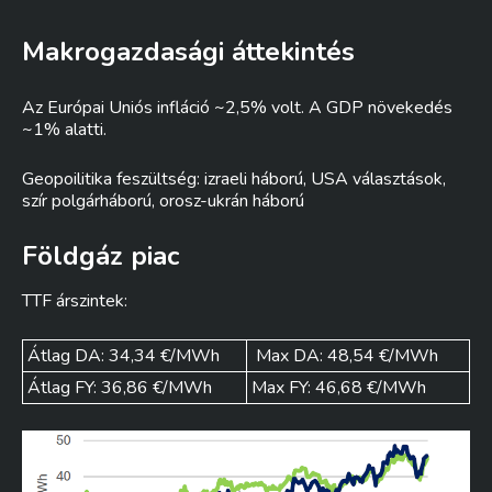
Makrogazdasági áttekintés
Az Európai Uniós infláció ~2,5% volt. A GDP növekedés
~1% alatti.
Geopoilitika feszültség: izraeli háború, USA választások,
szír polgárháború, orosz-ukrán háború
Földgáz piac
TTF árszintek:
Átlag DA: 34,34 €/MWh
Max DA: 48,54 €/MWh
Átlag FY: 36,86 €/MWh
Max FY: 46,68 €/MWh