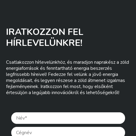
IRATKOZZON FEL
HÍRLEVELÜNKRE!
Csatlakozzon hírlevelünkhöz, és maradjon naprakész a zöld
energiaforrások és fenntartható energia beszerzés
legfrissebb híreivel! Fedezze fel velünk a jövő energia
megoldásait, és legyen részese a zöld átmenet izgalmas
fejleményeinek. Iratkozzon fel most, hogy elsőként
értesüljön a legújabb innovációkról és lehetőségekről!