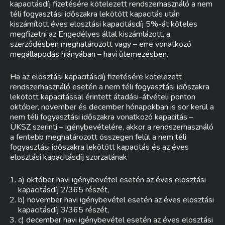
kapacitásdíj fizetésére kötelezett rendszerhasználó a nem
téli fogyasztási időszakra lekötött kapacitás után
kiszámított éves elosztási kapacitásdíj 5%-át köteles
megfizetni az Engedélyes által kiszámlázott, a
szerződésben meghatározott vagy – erre vonatkozó
megállapodás hiányában – havi ütemezésben.
Ha az elosztási kapacitásdíj fizetésére kötelezett
rendszerhasználó esetén a nem téli fogyasztási időszakra
lekötött kapacitással érintett átadási-átvételi ponton
október, november és december hónapokban is sor kerül a
nem téli fogyasztási időszakra vonatkozó kapacitás –
ÜKSZ szerinti – igénybevételére, akkor a rendszerhasználó
a fentebb meghatározott összegen felül a nem téli
fogyasztási időszakra lekötött kapacitás és az éves
elosztási kapacitásdíj szorzatának
a) október havi igénybevétel esetén az éves elosztási
kapacitásdíj 2/365 részét,
b) november havi igénybevétel esetén az éves elosztási
kapacitásdíj 3/365 részét,
c) december havi igénybevétel esetén az éves elosztási