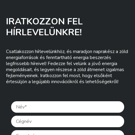
IRATKOZZON FEL
HÍRLEVELÜNKRE!
Csatlakozzon hírlevelünkhöz, és maradjon naprakész a zöld
energiaforrások és fenntartható energia beszerzés
legfrissebb híreivel! Fedezze fel velünk a jövő energia
megoldásait, és legyen részese a zöld átmenet izgalmas
fejleményeinek. Iratkozzon fel most, hogy elsőként
értesüljön a legújabb innovációkról és lehetőségekről!
Pleas