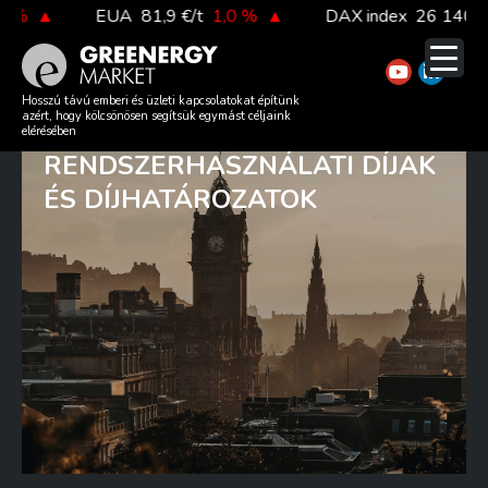
Skip
EUA
81,9 €/t
1,0 %
▲
DAX index
26 140,13
0,1
to
content
A 2023/2024-ES GÁZÉVRE
Hosszú távú emberi és üzleti kapcsolatokat építünk
azért, hogy kölcsönösen segítsük egymást céljaink
SZÓLÓ
elérésében
RENDSZERHASZNÁLATI DÍJAK
ÉS DÍJHATÁROZATOK