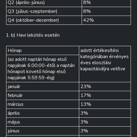
Q2 (április-június)
8%
Q3 (július-szeptember)
8%
Q4 (október-december)
42%
b) Havi lekötés esetén
Hónap
adott értékesítési
kategóriában érvényes
(az adott naptári hónap első
éves elosztási
napjának 6:00:00-étől a naptári
kapacitásdíjra vetítve
hónapot követő hónap első
napjának 5:59:59-éig)
január
23%
február
17%
március
13%
április
3%
május
3%
június
3%