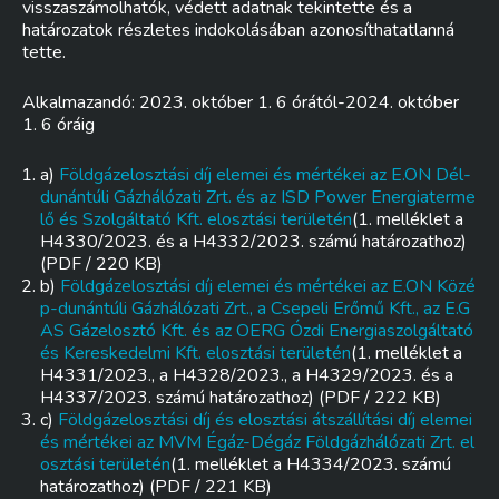
visszaszámolhatók, védett adatnak tekintette és a
határozatok részletes indokolásában azonosíthatatlanná
tette.
Alkalmazandó: 2023. október 1. 6 órától-2024. október
1. 6 óráig
a)
Földgázelosztási díj elemei és mértékei az E.ON Dél-
dunántúli Gázhálózati Zrt. és az ISD Power Energiaterme
lő és Szolgáltató Kft. elosztási területén
(1. melléklet a
H4330/2023. és a H4332/2023. számú határozathoz)
(PDF / 220 KB)
b)
Földgázelosztási díj elemei és mértékei az E.ON Közé
p-dunántúli Gázhálózati Zrt., a Csepeli Erőmű Kft., az E.G
AS Gázelosztó Kft. és az OERG Ózdi Energiaszolgáltató
és Kereskedelmi Kft. elosztási területén
(1. melléklet a
H4331/2023., a H4328/2023., a H4329/2023. és a
H4337/2023. számú határozathoz) (PDF / 222 KB)
c)
Földgázelosztási díj és elosztási átszállítási díj elemei
és mértékei az MVM Égáz-Dégáz Földgázhálózati Zrt. el
osztási területén
(1. melléklet a H4334/2023. számú
határozathoz) (PDF / 221 KB)