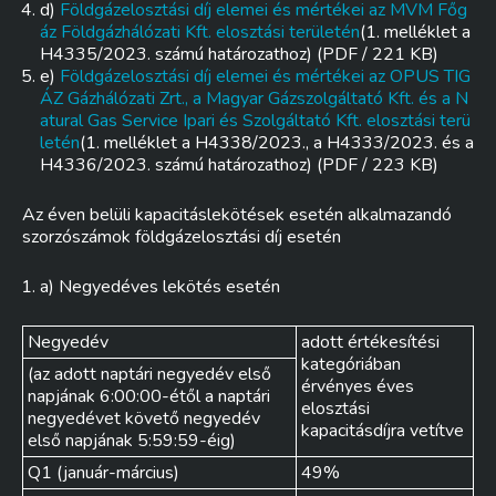
d)
Földgázelosztási díj elemei és mértékei az MVM Főg
áz Földgázhálózati Kft. elosztási területén
(1. melléklet a
H4335/2023. számú határozathoz) (PDF / 221 KB)
e)
Földgázelosztási díj elemei és mértékei az OPUS TIG
ÁZ Gázhálózati Zrt., a Magyar Gázszolgáltató Kft. és a N
atural Gas Service Ipari és Szolgáltató Kft. elosztási terü
letén
(1. melléklet a H4338/2023., a H4333/2023. és a
H4336/2023. számú határozathoz) (PDF / 223 KB)
Az éven belüli kapacitáslekötések esetén alkalmazandó
szorzószámok földgázelosztási díj esetén
a) Negyedéves lekötés esetén
Negyedév
adott értékesítési
kategóriában
(az adott naptári negyedév első
érvényes éves
napjának 6:00:00-étől a naptári
elosztási
negyedévet követő negyedév
kapacitásdíjra vetítve
első napjának 5:59:59-éig)
Q1 (január-március)
49%