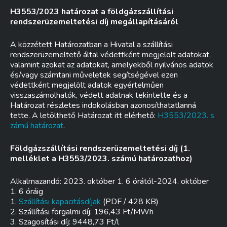
H3553/2023 határozat a földgázszállítási
rendszerüzemeltetési díj megállapításáról
A közzétett Határozatban a Hivatal a szállítási
rendszerüzemeltető által védettként megjelölt adatokat,
valamint azokat az adatokat, amelyekből nyilvános adatok
és/vagy számtani műveletek segítségével ezen
védettként megjelölt adatok egyértelműen
visszaszámolhatók, védett adatnak tekintette és a
Határozat részletes indokolásban azonosíthatatlanná
tette. A letölthető Határozat itt elérhető:
H3553/2023. s
zámú határozat
.
Földgázszállítási rendszerüzemeltetési díj (1.
melléklet a H3553/2023. számú határozathoz)
Alkalmazandó: 2023. október 1. 6 órától-2024. október
1. 6 óráig
1.
Szállítási kapacitásdíjak
(PDF / 428 KB)
2. Szállítási forgalmi díj: 196,43 Ft/MWh
3. Szagosítási díj: 9448,73 Ft/l