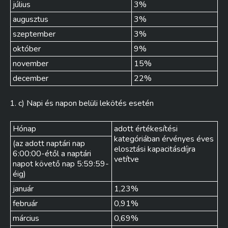
július
3%
augusztus
3%
szeptember
3%
október
9%
november
15%
december
22%
c) Napi és napon belüli lekötés esetén
Hónap
adott értékesítési
kategóriában érvényes éves
(az adott naptári nap
elosztási kapacitásdíjra
6:00:00-étől a naptári
vetítve
napot követő nap 5:59:59-
éig)
január
1,23%
február
0,91%
március
0,69%