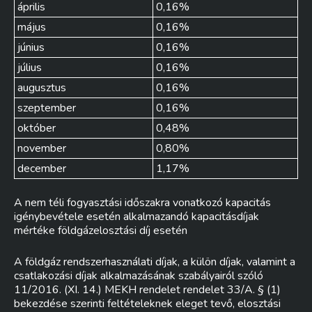
április
0,16%
május
0,16%
június
0,16%
július
0,16%
augusztus
0,16%
szeptember
0,16%
október
0,48%
november
0,80%
december
1,17%
A nem téli fogyasztási időszakra vonatkozó kapacitás
igénybevétele esetén alkalmazandó kapacitásdíjak
mértéke földgázelosztási díj esetén
A földgáz rendszerhasználati díjak, a külön díjak, valamint a
csatlakozási díjak alkalmazásának szabályairól szóló
11/2016. (XI. 14.) MEKH rendelet rendelet 33/A. § (1)
bekezdése szerinti feltételeknek eleget tevő, elosztási