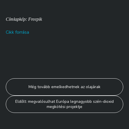
Címlapkép: Freepik
Cikk forrása
Bejegyzés
Még tovább emelkedhetnek az olajárak
navigáció
Eldőlt: megvalósulhat Európa legnagyobb szén-dioxid
megkötési projektje