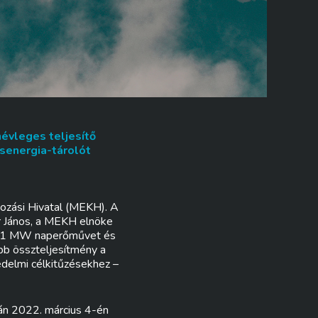
évleges teljesítő
senergia-tárolót
ozási Hivatal (MEKH). A
er János, a MEKH elnöke
 271 MW naperőművet és
bb összteljesítmény a
delmi célkitűzésekhez –
ján 2022. március 4-én