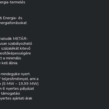
nergia-termelés
i Energia- és
ergiaforrásokat
 a hatodik METÁR-
kusan szabályozható
 százalékát kitevő
eljesítőképességére
t a minimális
ell állnia.
 mindegyike nyert.
teljesítménnyel, ami a
ban (5 MW – 19,99 MW)
 6 nyertes pályázat
y támogatási
ertes ajánlati árak