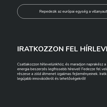
Bejegyzés
Repedezik az európai egység a villanyau
navigáció
IRATKOZZON FEL HÍRLEV
Csatlakozzon hírlevelünkhöz, és maradjon naprakész a 
energia beszerzés legfrissebb híreivel! Fedezze fel ve
részese a zöld átmenet izgalmas fejleményeinek. Iratk
legújabb innovációkról és lehetőségekről!