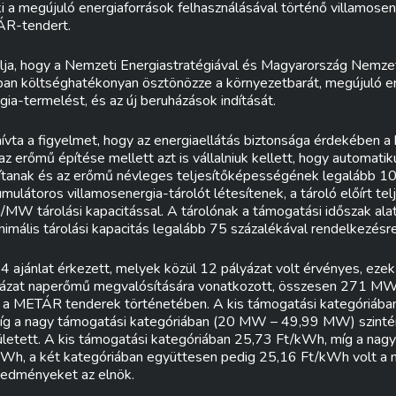
ki a megújuló energiaforrások felhasználásával történő villamose
ÁR-tendert.
a, hogy a Nemzeti Energiastratégiával és Magyarország Nemzet
an költséghatékonyan ösztönözze a környezetbarát, megújuló en
gia-termelést, és az új beruházások indítását.
hívta a figyelmet, hogy az energiaellátás biztonsága érdekében
z erőmű építése mellett azt is vállalniuk kellett, hogy automati
sítanak és az erőmű névleges teljesítőképességének legalább 10
ulátoros villamosenergia-tárolót létesítenek, a tároló előírt t
MW tárolási kapacitással. A tárolónak a támogatási időszak alat
imális tárolási kapacitás legalább 75 százalékával rendelkezésre k
 ajánlat érkezett, melyek közül 12 pályázat volt érvényes, ezek
yázat naperőmű megvalósítására vonatkozott, összesen 271 MW 
k a METÁR tenderek történetében. A kis támogatási kategóriá
g a nagy támogatási kategóriában (20 MW – 49,99 MW) szintén
etett. A kis támogatási kategóriában 25,73 Ft/kWh, míg a nag
Wh, a két kategóriában együttesen pedig 25,16 Ft/kWh volt a ny
eredményeket az elnök.