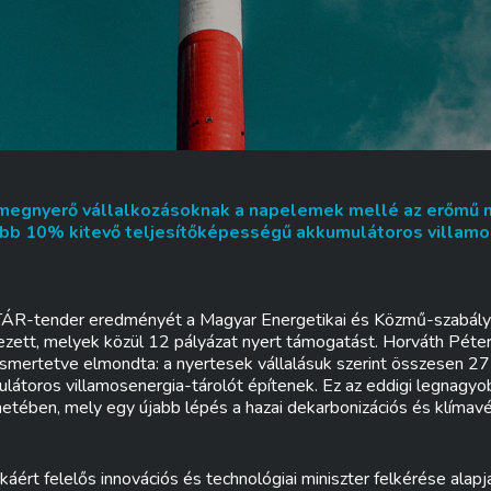
megnyerő vállalkozásoknak a napelemek mellé az erőmű n
b 10% kitevő teljesítőképességű akkumulátoros villamo
ETÁR-tender eredményét a Magyar Energetikai és Közmű-szabály
rkezett, melyek közül 12 pályázat nyert támogatást. Horváth Pét
 ismertetve elmondta: a nyertesek vállalásuk szerint összesen
toros villamosenergia-tárolót építenek. Ez az eddigi legnagyo
ében, mely egy újabb lépés a hazai dekarbonizációs és klímavé
áért felelős innovációs és technológiai miniszter felkérése alap