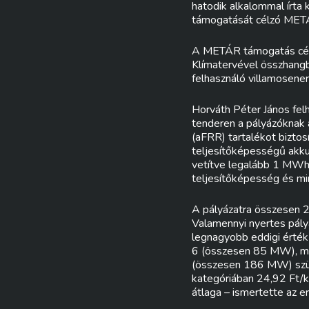
hatodik alkalommal írta 
támogatását célzó MET
A METÁR támogatás célj
Klímatervével összhangb
felhasználó villamosener
Horváth Péter János fel
tenderen a pályázóknak a
(aFRR) tartalékot bizto
teljesítőképességű akkum
vetítve legalább 1 MWh/
teljesítőképesség és min
A pályázatra összesen 24
Valamennyi nyertes pál
legnagyobb eddigi érté
6 (összesen 85 MW), mí
(összesen 186 MW) szül
kategóriában 24,92 Ft/k
átlaga – ismertette az 