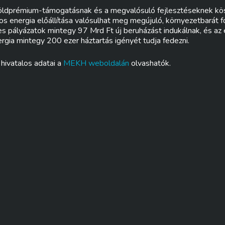
zöldprémium-támogatásnak és a megvalósuló fejlesztéseknek k
 energia előállítása valósulhat meg megújuló, környezetbarát 
es pályázatok mintegy 97 Mrd Ft új beruházást indukálnak, és az
rgia mintegy 200 ezer háztartás igényét tudja fedezni.
hivatalos adatai a
MEKH weboldalán
olvashatók.