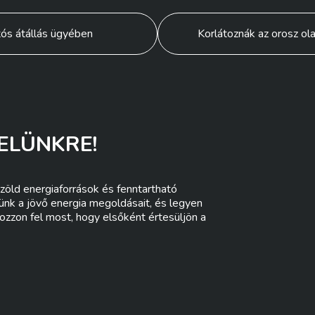
tós átállás ügyében
Korlátoznák az orosz olaj
ELÜNKRE!
zöld energiaforrások és fenntartható
lünk a jövő energia megoldásait, és legyen
ozzon fel most, hogy elsőként értesüljön a