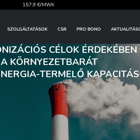
157,9 €/MWh
56,1 €/MWh
SZOLGÁLTATÁSOK
CSR
PRO BONO
AKTUALITÁS
NIZÁCIÓS CÉLOK ÉRDEKÉBEN 
81,9 €/t
 A KÖRNYEZETBARÁT
NERGIA-TERMELŐ KAPACITÁ
26 140,13
363,03 Ft