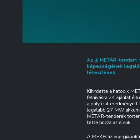
Az új METÁR-tendert 
képességének legaláb
létesítenek.
Kihirdette a hatodik M
felhívásra 24 ajánlat é
a pályázat eredményeit
legalább 27 MW akkumulá
METÁR-tenderek történet
tette hozzá az elnök.
A MEKH az energiapolitik