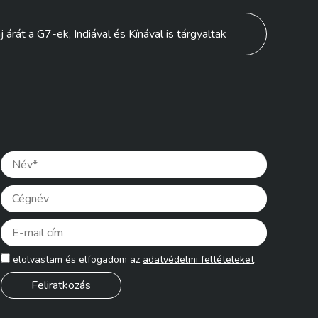
 árát a G7-ek, Indiával és Kínával is tárgyaltak
Please lea
elolvastam és elfogadom az
adatvédelmi feltételeket