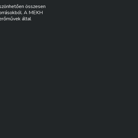
öszönhetően összesen
forrásokból. A MEKH
 erőművek által