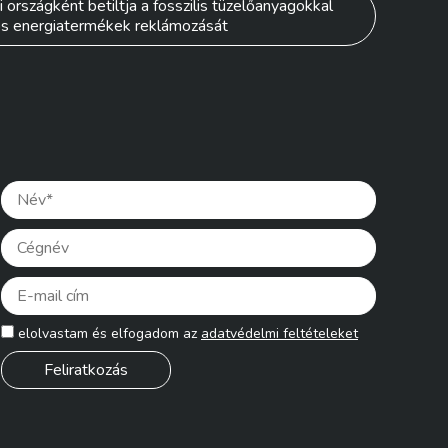
 országként betiltja a fosszilis tüzelőanyagokkal
os energiatermékek reklámozását
Please lea
elolvastam és elfogadom az
adatvédelmi feltételeket