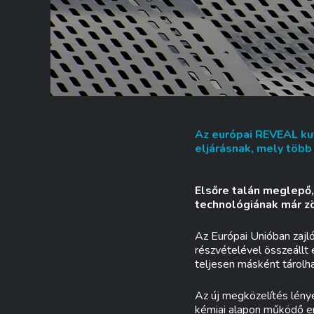
Az európai REVEAL kut
eljárásnak, mely több 
Elsőre talán meglepő,
technológiának már zöl
Az Európai Unióban zajl
részvételével összeállt 
teljesen másként tárolha
Az új megközelítés lénye
kémiai alapon működő en