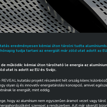
atás eredményesen kémiai úton tárolni tudta alumíniumba
hónapig tudja tartani az energiát már zöld utat adott az EU 
 de működik: kémiai úton tárolható le energia az alumínium
d utat is adott az EU és Svájc.
ó REVEAL kutatási projekt részeként hét ország kilenc különböz
egy olyan új és innovatív energiatárolási koncepció, amivel egész
tnának le energiát, mint eddig.
ge, hogy az alumínium nem egyszerűen áramot vezet vagy tárol el
ergiahordozóként szerepel a rendszerben. Azt már sikerült bizony