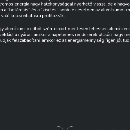
tromos energia nagy hatékonysággal nyerhető vissza, de a hag
 a “betárolás” és a “kisülés” során ez esetben az alumíniumot 
való kölcsönhatásra profilozzák.
gy alumínium-oxidból szén-dioxid-mentesen lehessen alumíniumot 
, például a nyáron, amikor a napelemes rendszerek olcsón, nagy 
tudják felszabadítani, amikor ez az energiamennyiség “igen jól tud 