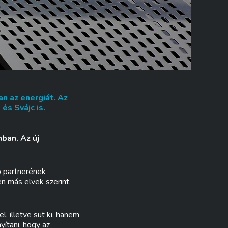
n az energiát. Az
és Svájc is.
ban. Az új
ő partnerének
en más elvek szerint,
, illetve süt ki, hanem
ítani, hogy az