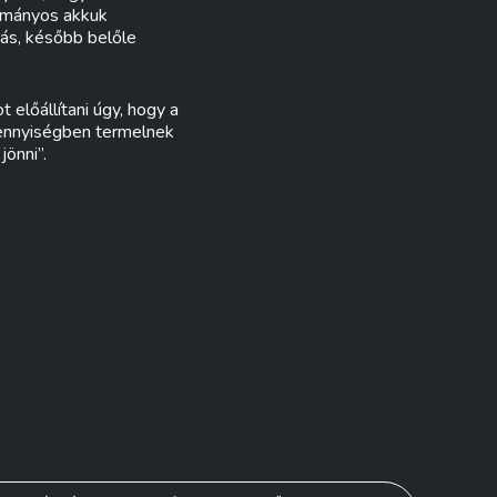
yományos akkuk
más, később belőle
előállítani úgy, hogy a
mennyiségben termelnek
jönni”.