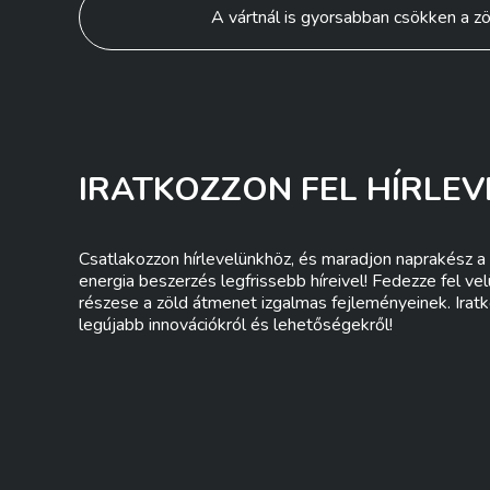
Bejegyzés
A vártnál is gyorsabban csökken a zö
navigáció
IRATKOZZON FEL HÍRLEV
Csatlakozzon hírlevelünkhöz, és maradjon naprakész a 
energia beszerzés legfrissebb híreivel! Fedezze fel ve
részese a zöld átmenet izgalmas fejleményeinek. Iratk
legújabb innovációkról és lehetőségekről!