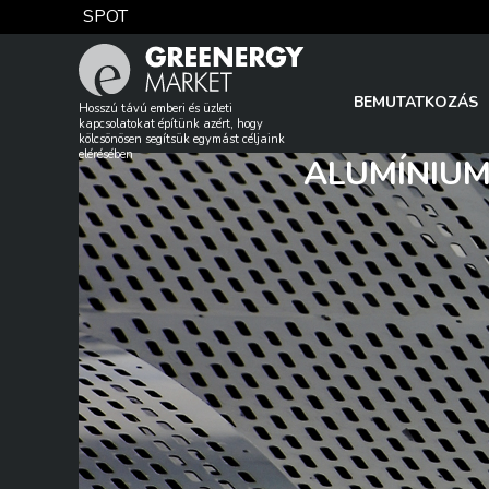
Skip
SPOT
to
content
TTF DA
BEMUTATKOZÁS
Hosszú távú emberi és üzleti
kapcsolatokat építünk azért, hogy
kölcsönösen segítsük egymást céljaink
elérésében
ALUMÍNIUM
EUA
DAX index
EUR árfolyam