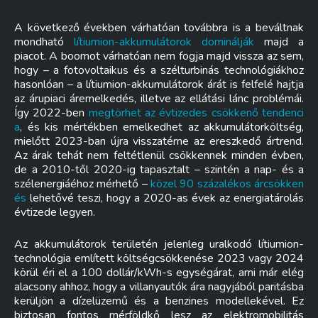
A következő években várhatóan továbbra is a beváltnak
mondható
lítiumion-akkumulátorok dominálják
majd a
piacot. A boomot várhatóan nem fogja majd vissza az sem,
hogy – a fotovoltaikus és a szélturbinás technológiákhoz
hasonlóan – a lítiumion-akkumulátorok árát is felfelé hajtja
az árupiaci áremelkedés, illetve az ellátási lánc problémái.
Így 2022-ben
megtörhet az évtizedes csökkenő tendenci
a
, és kis mértékben emelkedhet az akkumulátorköltség,
mielőtt 2023-ban újra visszatérne az ereszkedő ártrend.
Az árak tehát nem feltétlenül csökkennek minden évben,
de a 2010-től 2020-ig tapasztalt – szintén a nap- és a
szélenergiáéhoz mérhető –
közel 90 százalékos árcsökken
és
lehetővé teszi, hogy a 2020-as évek az energiatárolás
évtizede legyen.
Az akkumulátorok területén jelenleg uralkodó lítiumion-
technológia említett költségcsökkenése 2023 vagy 2024
körül éri el a 100 dollár/kWh-s egységárat, ami már elég
alacsony ahhoz, hogy a villanyautók ára nagyjából paritásba
kerüljön a dízelüzemű és a benzines modellekével. Ez
biztosan fontos mérföldkő lesz az elektromobilitás