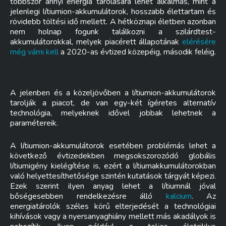
többször annyi energia tárolására lehet alkalmas, mint a
jelenlegi lítiumion-akkumulátorok, hosszabb élettartam és
rövidebb töltési idő mellett. A hétköznapi életben azonban
nem holnap fogunk találkozni a szilárdtest-
akkumulátorokkal, melyek piacérett állapotának
elérésére
még várni kell
a 2020-as évtized közepéig, második feléig.
A jelenben és a közeljövőben a lítiumion-akkumulátorok
tarolják a piacot, de van egy-két ígéretes alternatív
technológia, melyeknek idővel jobbak lehetnek a
paramétereik.
A lítiumion-akkumulátorok esetében problémás lehet a
következő évtizedekben megsokszorozódó globális
lítiumigény kielégítése is, ezért a lítiumakkumulátorokban
való helyettesíthetősége szintén kutatások tárgyát képezi.
Ezek szerint ilyen anyag lehet a lítiumnál jóval
bőségesebben rendelkezésre álló
kalcium
. Az
energiatárolók széles körű elterjedését a technológiai
kihívások vagy a nyersanyaghiány mellett más akadályok is