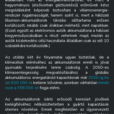
átalakítani, mint az energiainfrastruktúrát, és mert a
hagyományos (elsősorban gáztüzelésű) erőművek kész
megoldásként képesek biztosítani a villamosenergia-
rendszer rugalmasságát, hanem azért is, mert a hálózati
lítiumion-akkumulátorok tárolási időtartama erősen
korlátozott, inkább csak órákban mérhető, mint napokban.
(Ezzel együtt az elektromos autók akkumulátorai a hálózat
kiegyensúlyozásában is részt vehetnek majd, miután az
autók közlekedési célú használata általában csak az idő 10
százalékára korlátozódik.)
Az utóbbi két év folyamatai ugyan biztatóak, de a
klímacélok eléréséhez az akkumulátorok ennél is jóval
gyorsabb terjedésére lenne szükség. A 2050-es
klímasemlegesség megvalósításához a globális
akkumulátoros energiatároló kapacitásnak már
2030-ig kö
zel 600 GW-ra
kellene bővülnie, azonban várhatóan
mindö
ssze a 358 GW-ot
fogja elérni.
Az akkumulátorok iránti erősödő kereslet jövőbeli
kielégítéséhez nélkülözhetetlen a gyártó kapacitások
ütemes növelése. Ennek megfelelően az úgynevezett