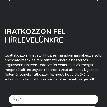
IRATKOZZON FEL
HÍRLEVELÜNKRE!
Csatlakozzon hírlevelünkhöz, és maradjon naprakész a zöld
energiaforrások és fenntartható energia beszerzés
legfrissebb híreivel! Fedezze fel velünk a jövő energia
megoldásait, és legyen részese a zöld átmenet izgalmas
fejleményeinek. Iratkozzon fel most, hogy elsőként
értesüljön a legújabb innovációkról és lehetőségekről!