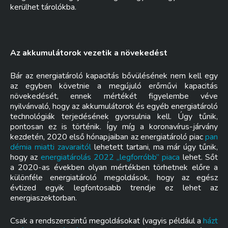
kerülhet tárolókba.
Az akkumulátorok vezetik a növekedést
Bár az energiatároló kapacitás bővülésének nem kell egy
az egyben követnie a megújuló erőművi kapacitás
növekedését, ennek mértékét figyelembe véve
nyilvánvaló, hogy az akkumulátorok és egyéb energiatároló
technológiák terjedésének gyorsulnia kell. Úgy tűnik,
pontosan ez is történik. Így míg a koronavírus-járvány
kezdetén, 2020 első hónapjaiban az energiatároló piac
pan
démia miatti zavaraitól
lehetett tartani, ma már úgy tűnik,
hogy az
energiatárolás 2022 „legforróbb” piaca
lehet. Sőt
a 2020-as években olyan mértékben törhetnek előre a
különféle energiatároló megoldások, hogy az egész
évtized egyik legfontosabb trendje ez lehet az
energiaszektorban.
Csak a rendszerszintű megoldásokat (vagyis például a
házt