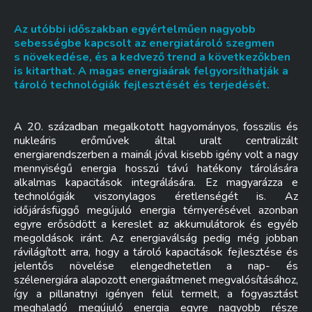
Az utóbbi időszakban egyértelműen nagyobb
sebességbe kapcsolt az
energiatároló szegmen
s
növekedése, és a kedvező trend a következőkben
is kitarthat. A magas energiaárak felgyorsíthatják a
tároló technológiák fejlesztését és terjedését.
A 20. században megalkotott hagyományos, fosszilis és
nukleáris erőművek által uralt centralizált
energiarendszerben a mainál jóval kisebb igény volt a nagy
mennyiségű energia hosszú távú hatékony tárolására
alkalmas kapacitások integrálására. Ez magyarázza e
technológiák viszonylagos éretlenségét is. Az
időjárásfüggő megújuló energia térnyerésével azonban
egyre erősödött a kereslet az akkumulátorok és egyéb
megoldások iránt. Az energiaválság pedig még jobban
rávilágított arra, hogy a tároló kapacitások fejlesztése és
jelentős növelése elengedhetetlen a nap- és
szélenergiára alapozott energiaátmenet megvalósításához,
így a pillanatnyi igényen felül termelt, a fogyasztást
meghaladó megújuló energia egyre nagyobb része