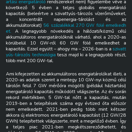
artási energiatároló
rendszereket nem) figyelembe véve a
következő 5 évben a teljes globális energiatároló
kapacitás (beleértve a szivattyús-tározós vízerőműveket,
a koncentrált napenergia-tárolást és az
akkumulátorokat)
56 százalékkal 270 GW fölé emelkedh
et.
A legnagyobb növekedés a hálózati/közmű célú
akkumulátoros energiatárolóknál várható, ahol a 2020-as
körülbelül 10 GW-ról 60 GW fölé emelkedhet a
kapacitás. Ezzel együtt – ahogy ma – 2026-ban is a
szivatt
yús-tározós technológia
teszi majd ki a legnagyobb részt,
több mint 200 GW-tal.
Ami kifejezetten az akkumulátoros energiatárolókat illeti, a
2020-as adatok szerint a mintegy 10 GW-nyi közmű célú
tárolón felül 7 GW mérőóra mögötti (például háztartási)
energiatároló kapacitás működött világszerte. Az év során
rekord mértékben, 5 GW-tal nőtt a kapacitás, miután
2019-ben a telepítések száma egy évtized óta először
nem emelkedett. 2021-ben pedig több mint kétszer
akkora új elektromos energiatároló kapacitást (12 GW/28
GWh) telepítettek világszerte, mint a megelőző évben. Így
a teljes piac 2021-ben megkétszereződhetett, és