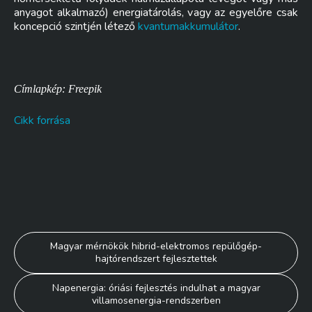
anyagot alkalmazó) energiatárolás, vagy az egyelőre csak
koncepció szintjén létező
kvantumakkumulátor
.
Címlapkép: Freepik
Cikk forrása
Bejegyzés
Magyar mérnökök hibrid-elektromos repülőgép-
hajtórendszert fejlesztettek
navigáció
Napenergia: óriási fejlesztés indulhat a magyar
villamosenergia-rendszerben