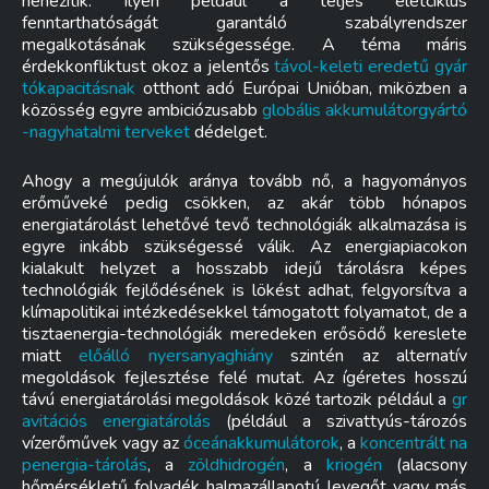
nehezítik. Ilyen például a teljes életciklus
fenntarthatóságát garantáló szabályrendszer
megalkotásának szükségessége. A téma máris
érdekkonfliktust okoz a jelentős
távol-keleti eredetű gyár
tókapacitásnak
otthont adó Európai Unióban, miközben a
közösség egyre ambiciózusabb
globális akkumulátorgyártó
-nagyhatalmi terveket
dédelget.
Ahogy a megújulók aránya tovább nő, a hagyományos
erőműveké pedig csökken, az akár több hónapos
energiatárolást lehetővé tevő technológiák alkalmazása is
egyre inkább szükségessé válik. Az energiapiacokon
kialakult helyzet a hosszabb idejű tárolásra képes
technológiák fejlődésének is lökést adhat, felgyorsítva a
klímapolitikai intézkedésekkel támogatott folyamatot, de a
tisztaenergia-technológiák meredeken erősödő kereslete
miatt
előálló nyersanyaghiány
szintén az alternatív
megoldások fejlesztése felé mutat. Az ígéretes hosszú
távú energiatárolási megoldások közé tartozik például a
gr
avitációs energiatárolás
(például a szivattyús-tározós
vízerőművek vagy az
óceánakkumulátorok
, a
koncentrált na
penergia-tárolás
, a
zöldhidrogén
, a
kriogén
(alacsony
hőmérsékletű folyadék halmazállapotú levegőt vagy más