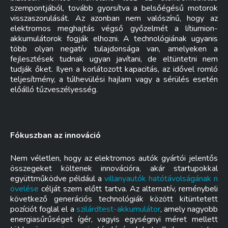
szempontjából, tovább gyorsítva a belsőégésű motorok
visszaszorulását. Az azonban nem valószínű, hogy az
elektromos meghajtás végső győzelmét a lítiumion-
akkumulátorok fogják elhozni. A technológiának ugyanis
több olyan negatív tulajdonsága van, amelyeken a
fejlesztések tudnak ugyan javítani, de eltüntetni nem
tudják őket. Ilyen a korlátozott kapacitás, az idővel romló
teljesítmény, a túlhevülési hajlam vagy a sérülés esetén
előálló tűzveszélyesség.
Fókuszban az innováció
Nem véletlen, hogy az elektromos autók gyártói jelentős
összegeket költenek innovációra, akár startupokkal
együttműködve például a
villanyautók hatótávolságának n
övelése
célját szem előtt tartva. Az alternatív, reménybeli
következő generációs technológiák között kitüntetett
pozíciót foglal el a
szilárdtest-akkumulátor
, amely nagyobb
energiasűrűséget ígér, vagyis egységnyi méret mellett