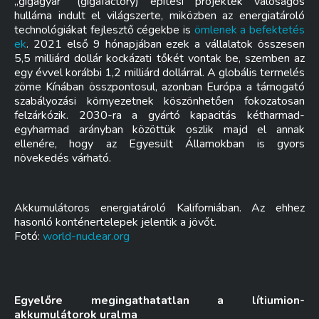
„gigagyár” (gigafactory) építési projektek valóságos
hulláma indult el világszerte, miközben az energiatároló
technológiákat fejlesztő cégekbe is
ömlenek a befektetés
ek
. 2021 első 9 hónapjában ezek a vállalatok összesen
5,5 milliárd dollár kockázati tőkét vontak be, szemben az
egy évvel korábbi 1,2 milliárd dollárral. A globális termelés
zöme Kínában összpontosul, azonban Európa a támogató
szabályozási környezetnek köszönhetően fokozatosan
felzárkózik. 2030-ra a gyártó kapacitás kétharmad-
egyharmad arányban közöttük oszlik majd el annak
ellenére, hogy az Egyesült Államokban is gyors
növekedés várható.
Akkumulátoros energiatároló Kaliforniában. Az ehhez
hasonló konténertelepek jelentik a jövőt.
Fotó:
world-nuclear.org
Egyelőre megingathatatlan a lítiumion-
akkumulátorok uralma