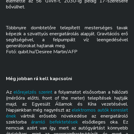
elérhette az 56 GWh-t, 2030-ig pedig 17-szeresére
bővülhet.
Többnyire dombtetőre telepített mesterséges tavak
képezik a szivattyús energiatárolás alapját. Gravitációs erő
segítségével, a felpumpált víz leengedésével
generátorokat hajtanak meg.
Fotó: qubit.hu/Desiree Martin/AFP
Még jobban rá kell kapcsolni
Az
előrejelzés szerint
a folyamatot elsősorban a hálózati
(mérőóra előtti, front of the meter) telepítések hajtják
majd, az Egyesült Államok és Kína vezetésével.
Napjainkban még nagyrészt az
elektromos autók kereslet
ének
vártnál erősebb növekedése az energiatároló
szektorba
áramló befektetések
elsődleges oka. Ez
nemcsak azért van így, mert az autógyártást könnyebb