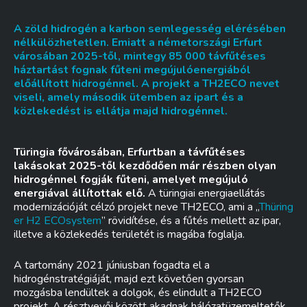
A zöld hidrogén a karbon semlegesség elérésében
nélkülözhetetlen. Emiatt a németországi Erfurt
városában 2025-től, mintegy 85 000 távfűtéses
háztartást fognak fűteni megújulóenergiából
előállított hidrogénnel. A projekt a TH2ECO nevet
viseli, amely második ütemben az ipart és a
közlekedést is ellátja majd hidrogénnel.
Türingia fővárosában, Erfurtban a távfűtéses
lakásokat 2025-től kezdődően már részben olyan
hidrogénnel fogják fűteni, amelyet megújuló
energiával állítottak elő.
A türingiai energiaellátás
modernizációját célzó projekt neve TH2ECO, ami a „
Thüring
er H2 ECOsystem
” rövidítése, és a fűtés mellett az ipar,
illetve a közlekedés területét is magába foglalja.
A tartomány 2021 júniusban fogadta el a
hidrogénstratégiáját, majd ezt követően gyorsan
mozgásba lendültek a dolgok, és elindult a TH2ECO
projekt. A résztvevői között akadnak hálózatüzemeltetők,