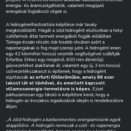
energia- és áramszolgáltatók, valamint megújuló
energiával foglalkozó cégek is.
A hidrogéninfrastruktúra kiépítése már tavaly
megkezdődött. Magát a zöld hidrogént elsősorban a helyi
szélfarmok által termelt energiából fogják előállítani
Türingia északi részén, bár kisebb részben azért a
napenergiának is fog majd szerep jutni. A hidrogént innen
egy 42 kilométer hosszú vezeték segítségével szállítják
Erfurtba. Ehhez egy meglévő, 600 mm átmérőjű
gázvezetéket alakítanak át, valamint egy új, 3 km hosszú
csővezetékszakaszt is építenek, hogy a hidrogént
eljuttassák
az erfurti fűtőerőműbe, amely 86 ezer
lakost lát el távhővel, és emellett kapcsolt
villamosenergia-termelésre is képes.
Ezzel
párhuzamosan egy tároló is kiépítésre kerül, hogy a
hidrogén az évszakos ingadozások idején is rendelkezésre
álljon.
„
A zöld hidrogén a karbonmentes energiamixünk egyik
alappillére. A hidrogén nemcsak a szél- és napenergia