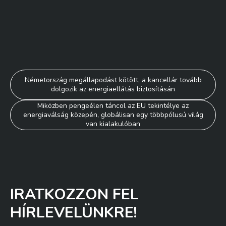
Bejegyzés
Németország megállapodást kötött, a kancellár tovább
dolgozik az energiaellátás biztosításán
navigáció
Miközben pengeélen táncol az EU tekintélye az
energiaválság közepén, globálisan egy többpólusú világ
van kialakulóban
IRATKOZZON FEL
HÍRLEVELÜNKRE!