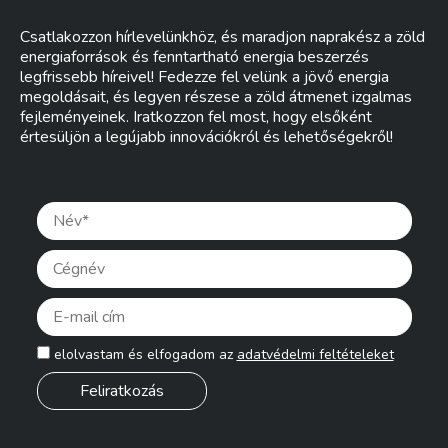
Csatlakozzon hírlevelünkhöz, és maradjon naprakész a zöld
energiaforrások és fenntartható energia beszerzés
legfrissebb híreivel! Fedezze fel velünk a jövő energia
megoldásait, és legyen részese a zöld átmenet izgalmas
fejleményeinek. Iratkozzon fel most, hogy elsőként
értesüljön a legújabb innovációkról és lehetőségekről!
Pleas
elolvastam és elfogadom az
adatvédelmi feltételeket