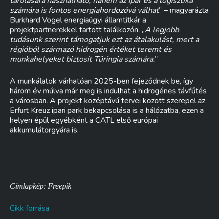
tárolására használható, hanem az ipar és a logisztika
számára is fontos energiahordozóvá válhat
” – magyarázta
Burkhard Vogel energiaügyi államtitkár a
projektpartnerekkel tartott találkozón. „
A legjobb
tudásunk szerint támogatjuk ezt az átalakulást, mert a
régióból származó hidrogén értéket teremt és
munkahelyeket biztosít Türingia számára.
”
A munkálatok várhatóan 2025-ben fejeződnek be, így
három év múlva már meg is indulhat a hidrogénes távfűtés
a városban. A projekt középtávú tervei között szerepel az
Erfurt Kreuz ipari park bekapcsolása is a hálózatba, ezen a
helyen épül egyébként a CATL első európai
akkumulátorgyára is.
Címlapkép: Freepik
Cikk forrása