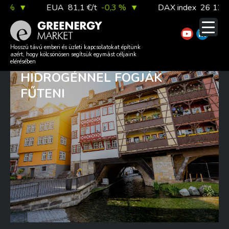
Skip
%
▼
EUA
81,1 €/t
-0,3 %
▼
DAX index
26 126,30
to
content
AZ ERFURTI LAKÁSOKAT MÁR
Hosszú távú emberi és üzleti kapcsolatokat építünk
azért, hogy kölcsönösen segítsük egymást céljaink
HÁROM ÉV MÚLVA ZÖLD
elérésében
HIDROGÉNNEL FOGJÁK
FŰTENI