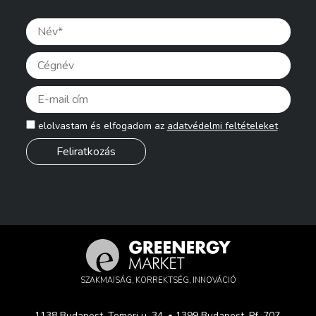
Pleas
elolvastam és elfogadom az
adatvédelmi feltételeket
SZAKMAISÁG, KORREKTSÉG, INNOVÁCIÓ
1138 Budapest, Tomori u. 34. • 1399 Budapest, Pf. 707.