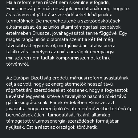
Ha a reform ezen részét nem sikerülne elfogadni,
Franciaország és más országok nem tiltanák meg, hogy fix
áras áramszolgáltatási szerződéseket kínáljanak a
termelőknek. De megnehezítené a szerződéskötések
alkalmazását, és az uniós állami támogatási szabályok
értelmében Brüsszel jóváhagyásától tenné függővé. Egy
magas rangú uniós diplomata szerint a két fél még
távolabb áll egymástól, mint júniusban, utalva arra a
találkozóra, amelyen az uniós országok energiaügyi
miniszterei nem tudtak kompromisszumot kötni a
törvényről.
Az Európai Bizottság eredeti, márciusi reformjavaslatának
célja az volt, hogy az energiatermelők hosszú távú,
rögzített árú szerződéseket kössenek, hogy a fogyasztók
kevésbé legyenek kitéve a tavalyihoz hasonló rövid távú
gázár-kiugrásoknak. Ennek érdekében Brüsszel azt
javasolta, hogy a megújuló és atomerőművekbe történő új
beruházások állami támogatását fix árú, államilag
támogatott villamosenergia-szerződések formájában
nyújtsák. Ezt a részt az országok törölhetik.