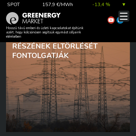
Skip
SPOT
157,9 €/MWh
-13,4 %
▼
to
content
TTF DA
56,1 €/MWh
7,0 %
▲
AZ UNIÓS ORSZÁGOK AZ
Hosszú távú emberi és üzleti kapcsolatokat építünk
azért, hogy kölcsönösen segítsük egymást céljaink
ENERGIAREFORMOK EGY
elérésében
RÉSZÉNEK ELTÖRLÉSÉT
EUA
81,9 €/t
1,0 %
▲
FONTOLGATJÁK
DAX index
26 140,13
0,1 %
▲
EUR árfolyam
363,03 Ft
0,2 %
▲