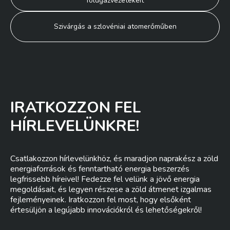
földgázvezetékeit
navigáció
Szivárgás a szlovéniai atomerőműben
IRATKOZZON FEL
HÍRLEVELÜNKRE!
Csatlakozzon hírlevelünkhöz, és maradjon naprakész a zöld
energiaforrások és fenntartható energia beszerzés
legfrissebb híreivel! Fedezze fel velünk a jövő energia
megoldásait, és legyen részese a zöld átmenet izgalmas
fejleményeinek. Iratkozzon fel most, hogy elsőként
értesüljön a legújabb innovációkról és lehetőségekről!