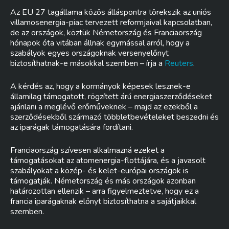
Az EU 27 tagállama közös álláspontra törekszik az uniós
villamosenergia-piac tervezett reformjaival kapcsolatban,
de az országok, köztük Németország és Franciaország
hónapok óta vitában állnak egymással arról, hogy a
szabályok egyes országoknak versenyelőnyt
biztosíthatnak-e másokkal szemben – írja a
Reuters
.
A kérdés az, hogy a kormányok képesek lesznek-e
államilag támogatott, rögzített árú energiaszerződéseket
ajánlani a meglévő erőműveknek – majd az ezekből a
szerződésekből származó többletbevételeket beszedni és
az iparágak támogatására fordítani.
Franciaország szívesen alkalmazná ezeket a
támogatásokat az atomenergia-flottájára, és a javasolt
szabályokat a közép- és kelet-európai országok is
támogatják. Németország és más országok azonban
határozottan ellenzik – arra figyelmeztetve, hogy ez a
francia iparágaknak előnyt biztosíthatna a sajátjaikkal
szemben.