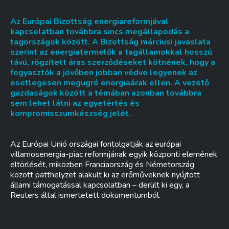
Az Európai Bizottság energiareformjával
kapcsolatban továbbra sincs megállapodás a
tagországok között. A Bizottság márciusi javaslata
szerint az energiatermelők a tagállamokkal hosszú
távú, rögzített áras szerződéseket kötnének, hogy a
fogyasztók a jövőben jobban védve legyenek az
esetlegesen megugró energiaárak ellen. A vezető
gazdaságok között a témában azonban továbbra
sem lehet látni az egyetértés és
kompromisszumkészség jelét.
Az Európai Unió országai fontolgatják az európai
villamosenergia-piac reformjának egyik központi elemének
eltörlését, miközben Franciaország és Németország
között patthelyzet alakult ki az erőműveknek nyújtott
állami támogatással kapcsolatban – derült ki egy, a
Reuters által ismertetett dokumentumból.