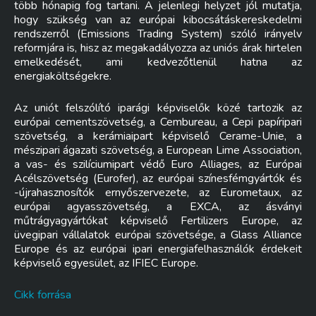
több hónapig fog tartani. A jelenlegi helyzet jól mutatja,
hogy szükség van az európai kibocsátáskereskedelmi
rendszerről (Emissions Trading System) szóló irányelv
reformjára is, hisz az megakadályozza az uniós árak hirtelen
emelkedését, ami kedvezőtlenül hatna az
energiaköltségekre.
Az uniót felszólító iparági képviselők közé tartozik az
európai cementszövetség, a Cembureau, a Cepi papíripari
szövetség, a kerámiaipart képviselő Cerame-Unie, a
mészipari ágazati szövetség, a European Lime Association,
a vas- és szilíciumipart védő Euro Alliages, az Európai
Acélszövetség (Eurofer), az európai színesfémgyártók és
-újrahasznosítók ernyőszervezete, az Eurometaux, az
európai agyasszövetség, a EXCA, az ásványi
műtrágyagyártókat képviselő Fertilizers Europe, az
üvegipari vállalatok európai szövetsége, a Glass Alliance
Europe és az európai ipari energiafelhasználók érdekeit
képviselő egyesület, az IFIEC Europe.
Cikk forrása