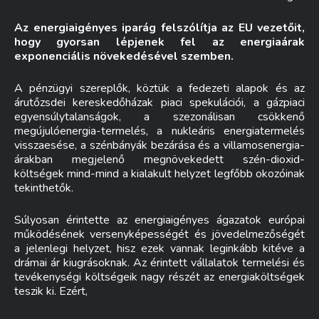
Az energiaigényes iparág felszólítja az EU vezetőit,
hogy gyorsan lépjenek fel az energiaárak
exponenciális növekedésével szemben.
A pénzügyi szereplők, köztük a fedezeti alapok és az
árutőzsdei kereskedőházak piaci spekulációi, a gázpiaci
egyensúlytalanságok, a szezonálisan csökkenő
megújulóenergia-termelés, a nukleáris energiatermelés
visszaesése, a szénbányák bezárása és a villamosenergia-
árakban megjelenő megnövekedett szén-dioxid-
költségek mind-mind a kialakult helyzet legfőbb okozóinak
tekinthetők.
Súlyosan érintette az energiaigényes ágazatok európai
működésének versenyképességét és jövedelmezőségét
a jelenlegi helyzet, hisz ezek vannak leginkább kitéve a
drámai ár kiugrásoknak. Az érintett vállalatok termelési és
tevékenységi költségeik nagy részét az energiaköltségek
teszik ki. Ezért,