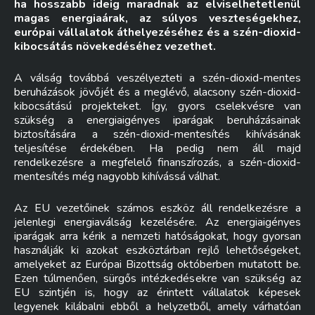
ha hosszabb ideig maradnak az elviselhetetlenül
magas energiaárak, az súlyos veszteségekhez,
európai vállalatok áthelyezéséhez és a szén-dioxid-
kibocsátás növekedéséhez vezethet.
A válság továbbá veszélyezteti a szén-dioxid-mentes
beruházások jövőjét és a meglévő, alacsony szén-dioxid-
kibocsátású projekteket. Így, gyors cselekvésre van
szükség a energiaigényes iparágak beruházásainak
biztosítására a szén-dioxid-mentesítés kihívásának
teljesítése érdekében. Ha pedig nem áll majd
rendelkezésre a megfelelő finanszírozás, a szén-dioxid-
mentesítés még nagyobb kihívássá válhat.
Az EU vezetőinek számos eszköz áll rendelkezésre a
jelenlegi energiaválság kezelésére. Az energiaigényes
iparágak arra kérik a nemzeti hatóságokat, hogy gyorsan
használják ki azokat eszköztárban rejlő lehetőségeket,
amelyeket az Európai Bizottság októberben mutatott be.
Ezen túlmenően, sürgős intézkedésekre van szükség az
EU szintjén is, hogy az érintett vállalatok képesek
legyenek kilábalni ebből a helyzetből, amely várhatóan