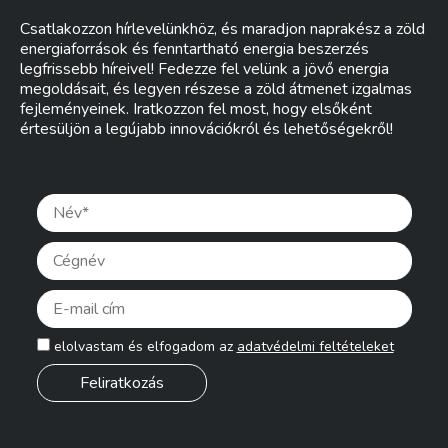
Csatlakozzon hírlevelünkhöz, és maradjon naprakész a zöld
energiaforrások és fenntartható energia beszerzés
legfrissebb híreivel! Fedezze fel velünk a jövő energia
megoldásait, és legyen részese a zöld átmenet izgalmas
fejleményeinek. Iratkozzon fel most, hogy elsőként
értesüljön a legújabb innovációkról és lehetőségekről!
Pleas
elolvastam és elfogadom az
adatvédelmi feltételeket