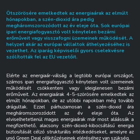
Ötszörösére emelkedtek az energiaárak az elmúlt
hónapokban, a szén-dioxid ára pedig
megháromszorozódott az év eleje óta. Sok európai
ipari energiafogyasztó volt kénytelen bezárni
erőműveit vagy visszafogni üzemeinek működését. A
helyzet akár az európai vállaltok áthelyezéséhez is
vezethet. Az iparág képviselői gyors cselekvésre
szólították fel az EU vezetőit.
Elérte az energiaár-válság a legtöbb európai országot,
számos ipari energiafogyasztó kénytelen volt üzemeinek
működését csökkenteni vagy ideiglenesen bezárni
erőműveit. Az energiaárak 4-5-szörösére emelkedtek az
elmúlt hónapokban, de az utóbbi napokban még tovább
drágultak. Ezzel párhuzamosan a szén-dioxid ára
megháromszorozódott az év eleje óta. Az
elviselhetetlenül magas energiaárak már most aláássák a
megfizethető, alacsony szén-dioxid-kibocsátású energia
biztosítását célzó strukturális intézkedéseket, amelyre az
unió Green Deal célkitűzéseinek eléréséhez van szükség.