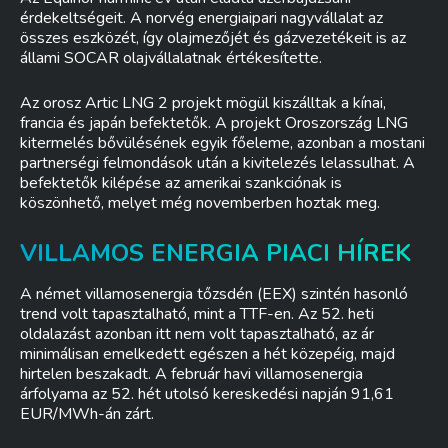
érdekeltségeit. A norvég energiaipari nagyvállalat az
összes eszközét, így olajmezőjét és gázvezetékeit is az
állami SOCAR olajvállalatnak értékesítette.
Az orosz Artic LNG 2 projekt mögül kiszálltak a kínai,
francia és japán befektetők. A projekt Oroszország LNG
kitermelés bővülésének egyik főeleme, azonban a mostani
partnerségi felmondások után a kivitelezés lelassulhat. A
befektetők kilépése az amerikai szankciónak is
köszönhető, melyet még novemberben hoztak meg.
VILLAMOS ENERGIA PIACI HÍREK
A német villamosenergia tőzsdén (EEX) szintén hasonló
trend volt tapasztalható, mint a TTF-en. Az 52. heti
oldalazást azonban itt nem volt tapasztalható, az ár
minimálisan emelkedett egészen a hét közepéig, majd
hirtelen beszakadt. A február havi villamosenergia
árfolyama az 52. hét utolsó kereskedési napján 91,61
EUR/MWh-án zárt.