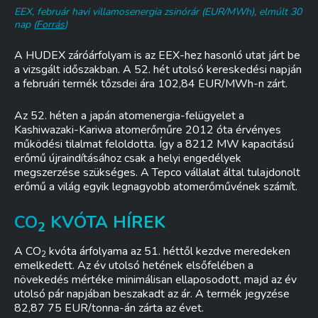
EEX, február havi villamosenergia zsinórár (EUR/MWh), elmúlt 30
nap (
Forrás
)
A HUDEX záróárfolyam is az EEX-hez hasonló utat járt be
a vizsgált időszakban. A 52. hét utolsó kereskedési napján
a februári termék tőzsdei ára 102,84 EUR/MWh-n zárt.
Az 52. héten a japán atomenergia-felügyelet a
Kashiwazaki-Kariwa atomerőműre 2012 óta érvényes
működési tilalmat feloldotta. Így a 8212 MW kapacitású
erőmű újraindításához csak a helyi engedélyek
megszerzése szükséges. A Tepco vállalat által tulajdonolt
erőmű a világ egyik legnagyobb atomerőművének számít.
CO
KVÓTA HÍREK
2
A CO
kvóta árfolyama az 51. héttől kezdve meredeken
2
emelkedett. Az év utolsó hetének elsőfelében a
növekedés mértéke minimálisan ellaposodott, majd az év
utolsó pár napjában beszakadt az ár. A termék jegyzése
82,87 75 EUR/tonna-án zárta az évet.