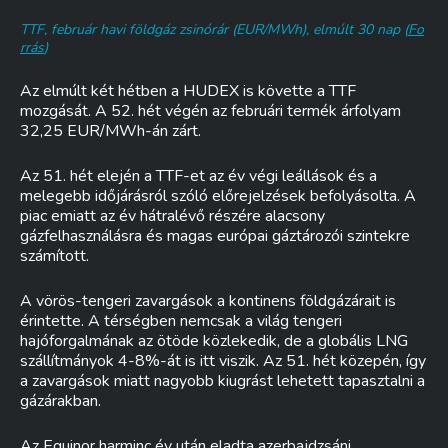
TTF, február havi földgáz zsinórár (EUR/MWh), elmúlt 30 nap (
Fo
rrás
)
Az elmúlt két hétben a HUDEX is követte a TTF
mozgását. A 52. hét végén az februári termék árfolyam
32,25 EUR/MWh-án zárt.
Az 51. hét elején a TTF-et az év végi leállások és a
melegebb időjárásról szóló előrejelzések befolyásolta. A
piac emiatt az év hátralévő részére alacsony
gázfelhasználásra és magas európai gáztározói szintekre
számított.
A vörös-tengeri zavargások a kontinens földgázárait is
érintette. A térségben nemcsak a világ tengeri
hajóforgalmának az ötöde közlekedik, de a globális LNG
szállítmányok 4-8%-át is itt viszik. Az 51. hét közepén, így
a zavargások miatt nagyobb kiugrást lehetett tapasztalni a
gázárakban.
Az Equinor harminc év után eladta azerbajdzsáni