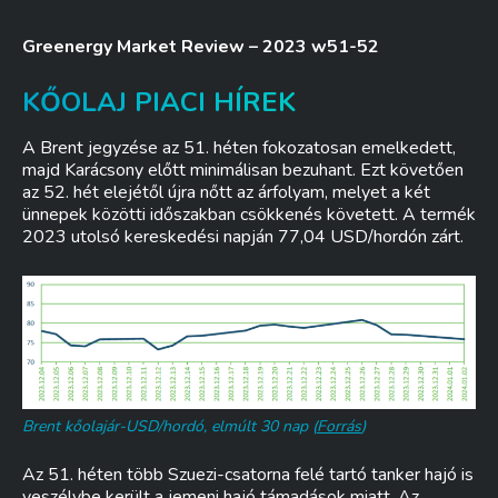
Greenergy Market Review – 2023 w51-52
KŐOLAJ PIACI HÍREK
A Brent jegyzése az 51. héten fokozatosan emelkedett,
majd Karácsony előtt minimálisan bezuhant. Ezt követően
az 52. hét elejétől újra nőtt az árfolyam, melyet a két
ünnepek közötti időszakban csökkenés követett. A termék
2023 utolsó kereskedési napján 77,04 USD/hordón zárt.
Brent kőolajár-USD/hordó, elmúlt 30 nap (
Forrás
)
Az 51. héten több Szuezi-csatorna felé tartó tanker hajó is
veszélybe került a jemeni hajó támadások miatt. Az