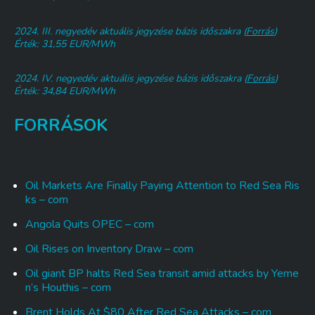
2024. III. negyedév aktuális jegyzése bázis időszakra (
Forrás
)
Érték: 31,55 EUR/MWh
2024. IV. negyedév aktuális jegyzése bázis időszakra (
Forrás
)
Érték: 34,84 EUR/MWh
FORRÁSOK
Oil Markets Are Finally Paying Attention to Red Sea Ris
ks – com
Angola Quits OPEC – com
Oil Rises on Inventory Draw – com
Oil giant BP halts Red Sea transit amid attacks by Yeme
n’s Houthis – com
Brent Holds At $80 After Red Sea Attacks – com