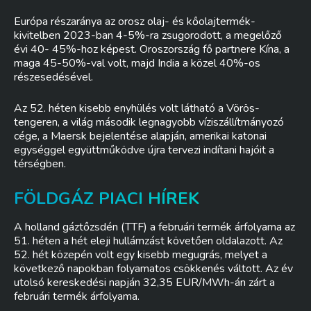
Európa részaránya az orosz olaj- és kőolajtermék-
kivitelben 2023-ban 4-5%-ra zsugorodott, a megelőző
évi 40- 45%-hoz képest. Oroszország fő partnere Kína, a
maga 45-50%-val volt, majd India a közel 40%-os
részesedésével.
Az 52. héten kisebb enyhülés volt látható a Vörös-
tengeren, a világ második legnagyobb víziszállítmányozó
cége, a Maersk bejelentése alapján, amerikai katonai
egységgel együttműködve újra tervezi indítani hajóit a
térségben.
FÖLDGÁZ PIACI HÍREK
A holland gáztőzsdén (TTF) a februári termék árfolyama az
51. héten a hét eleji hullámzást követően oldalazott. Az
52. hét közepén volt egy kisebb megugrás, melyet a
következő napokban folyamatos csökkenés váltott. Az év
utolsó kereskedési napján 32,35 EUR/MWh-án zárt a
februári termék árfolyama.