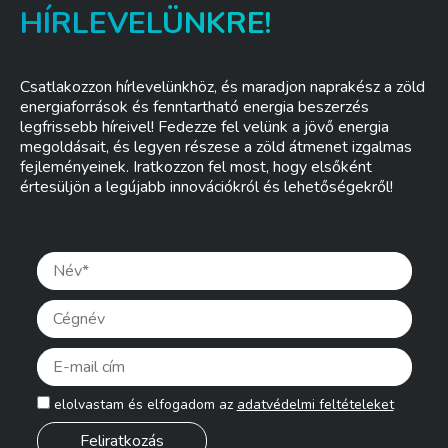
HÍRLEVELÜNKRE!
Csatlakozzon hírlevelünkhöz, és maradjon naprakész a zöld
energiaforrások és fenntartható energia beszerzés
legfrissebb híreivel! Fedezze fel velünk a jövő energia
megoldásait, és legyen részese a zöld átmenet izgalmas
fejleményeinek. Iratkozzon fel most, hogy elsőként
értesüljön a legújabb innovációkról és lehetőségekről!
Pleas
elolvastam és elfogadom az
adatvédelmi feltételeket