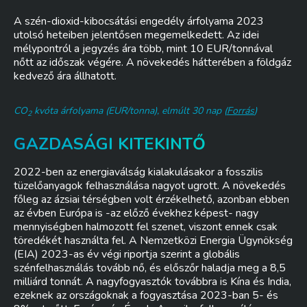
A szén-dioxid-kibocsátási engedély árfolyama 2023
utolsó heteiben jelentősen megemelkedett. Az idei
mélypontról a jegyzés ára több, mint 10 EUR/tonnával
nőtt az időszak végére. A növekedés hátterében a földgáz
kedvező ára állhatott.
CO
kvóta árfolyama (EUR/tonna), elmúlt 30 nap (
Forrás
)
2
GAZDASÁGI KITEKINTŐ
2022-ben az energiaválság kialakulásakor a fosszilis
tüzelőanyagok felhasználása nagyot ugrott. A növekedés
főleg az ázsiai térségben volt érzékelhető, azonban ebben
az évben Európa is -az előző évekhez képest- nagy
mennyiségben halmozott fel szenet, viszont ennek csak
töredékét használta fel. A Nemzetközi Energia Ügynökség
(EIA) 2023-as év végi riportja szerint a globális
szénfelhasználás tovább nő, és előszőr haladja meg a 8,5
milliárd tonnát. A nagyfogyasztók továbbra is Kína és India,
ezeknek az országoknak a fogyasztása 2023-ban 5- és