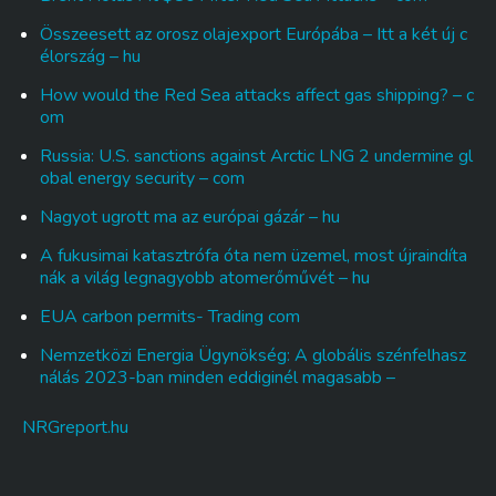
Összeesett az orosz olajexport Európába – Itt a két új c
élország – hu
How would the Red Sea attacks affect gas shipping? – c
om
Russia: U.S. sanctions against Arctic LNG 2 undermine gl
obal energy security – com
Nagyot ugrott ma az európai gázár – hu
A fukusimai katasztrófa óta nem üzemel, most újraindíta
nák a világ legnagyobb atomerőművét – hu
EUA carbon permits- Trading com
Nemzetközi Energia Ügynökség: A globális szénfelhasz
nálás 2023-ban minden eddiginél magasabb –
NRGreport.hu