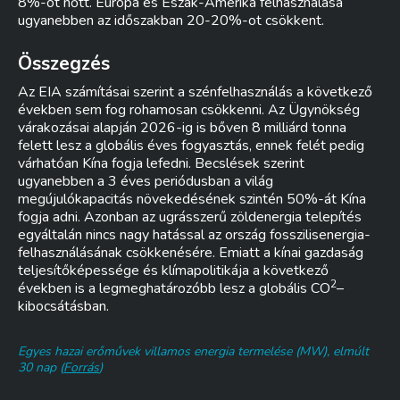
8%-ot nőtt. Európa és Észak-Amerika felhasználása
ugyanebben az időszakban 20-20%-ot csökkent.
Összegzés
Az EIA számításai szerint a szénfelhasználás a következő
években sem fog rohamosan csökkenni. Az Ügynökség
várakozásai alapján 2026-ig is bőven 8 milliárd tonna
felett lesz a globális éves fogyasztás, ennek felét pedig
várhatóan Kína fogja lefedni. Becslések szerint
ugyanebben a 3 éves periódusban a világ
megújulókapacitás növekedésének szintén 50%-át Kína
fogja adni. Azonban az ugrásszerű zöldenergia telepítés
egyáltalán nincs nagy hatással az ország fosszilisenergia-
felhasználásának csökkenésére. Emiatt a kínai gazdaság
teljesítőképessége és klímapolitikája a következő
2
években is a legmeghatározóbb lesz a globális CO
–
kibocsátásban.
Egyes hazai erőművek villamos energia termelése (MW), elmúlt
30 nap (
Forrás
)