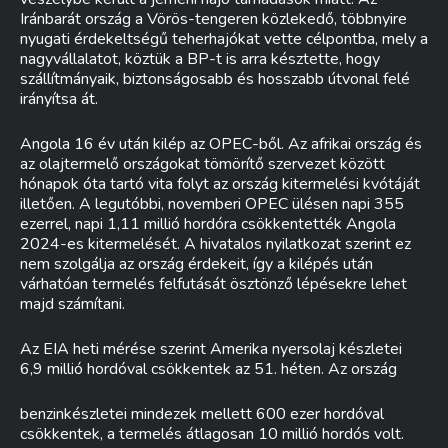
Iránbarát ország a Vörös-tengeren közlekedő, többnyire
nyugati érdekeltségű teherhajókat vette célpontba, mely a
nagyvállalatot, köztük a BP-t is arra késztette, hogy
szállítmányaik, biztonságosabb és hosszabb útvonal felé
irányítsa át.
Angola 16 év után kilép az OPEC-ből. Az afrikai ország és
az olajtermelő országokat tömörítő szervezet között
hónapok óta tartó vita folyt az ország kitermelési kvótáját
illetően. A legutóbbi, novemberi OPEC ülésen napi 355
ezerrel, napi 1,11 millió hordóra csökkentették Angola
2024-es kitermelését. A hivatalos nyilatkozat szerint ez
nem szolgálja az ország érdekeit, így a kilépés után
várhatóan termelés felfutását ösztönző lépésekre lehet
majd számítani.
Az EIA heti mérése szerint Amerika nyersolaj készletei
6,9 millió hordóval csökkentek az 51. héten. Az ország
benzinkészletei mindezek mellett 600 ezer hordóval
csökkentek, a termelés átlagosan 10 millió hordós volt.