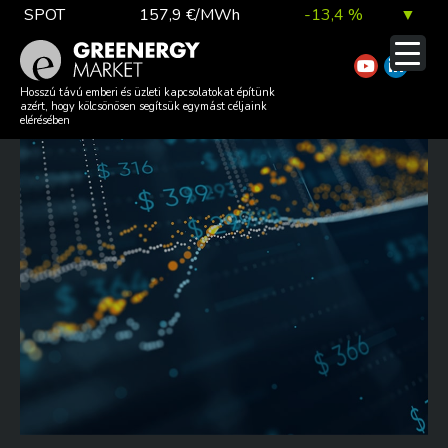
Skip
SPOT
157,9 €/MWh
-13,4 %
▼
to
content
TTF DA
56,1 €/MWh
7,0 %
▲
GREENERGY MARKET REVIEW
Hosszú távú emberi és üzleti kapcsolatokat építünk
azért, hogy kölcsönösen segítsük egymást céljaink
– 2023 W51-52
elérésében
EUA
81,9 €/t
1,0 %
▲
DAX index
26 140,13
0,1 %
▲
EUR árfolyam
363,03 Ft
0,2 %
▲