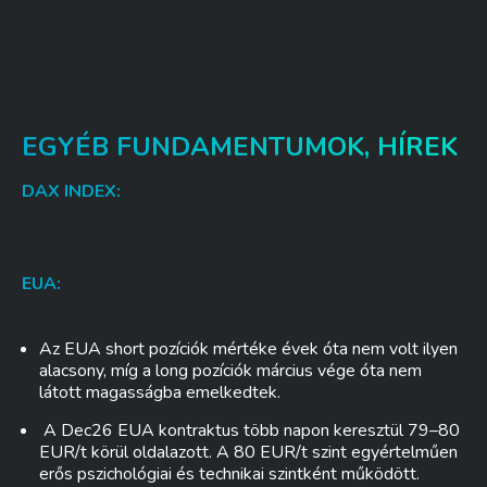
EGYÉB FUNDAMENTUMOK, HÍREK
DAX INDEX:
EUA:
Az EUA short pozíciók mértéke évek óta nem volt ilyen
alacsony, míg a long pozíciók március vége óta nem
látott magasságba emelkedtek.
A Dec26 EUA kontraktus több napon keresztül 79–80
EUR/t körül oldalazott. A 80 EUR/t szint egyértelműen
erős pszichológiai és technikai szintként működött.