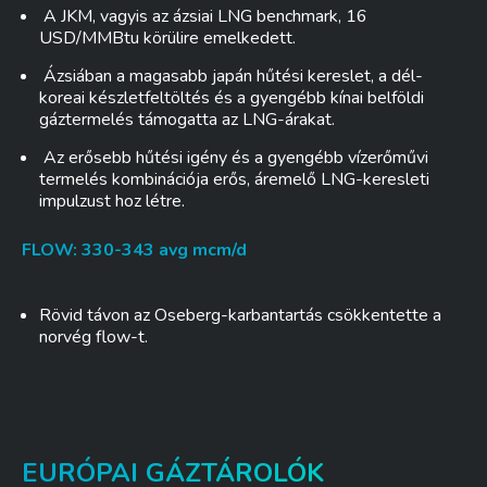
A JKM, vagyis az ázsiai LNG benchmark, 16
USD/MMBtu körülire emelkedett.
Ázsiában a magasabb japán hűtési kereslet, a dél-
koreai készletfeltöltés és a gyengébb kínai belföldi
gáztermelés támogatta az LNG-árakat.
Az erősebb hűtési igény és a gyengébb vízerőművi
termelés kombinációja erős, áremelő LNG-keresleti
impulzust hoz létre.
FLOW: 330-343 avg mcm/d
Rövid távon az Oseberg-karbantartás csökkentette a
norvég flow-t.
EURÓPAI GÁZTÁROLÓK