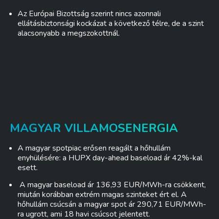
Az Európai Bizottság szerint nincs azonnali
ellátásbiztonsági kockázat a következő télre, de a szint
alacsonyabb a megszokottnál.
MAGYAR VILLAMOSENERGIA
A magyar spotpiac erősen reagált a hőhullám
enyhülésére: a HUPX day-ahead baseload ár 42%-kal
esett.
A magyar baseload ár 136,93 EUR/MWh-ra csökkent,
miután korábban extrém magas szinteket ért el. A
hőhullám csúcsán a magyar spot ár 290,71 EUR/MWh-
ra ugrott, ami 18 havi csúcsot jelentett.