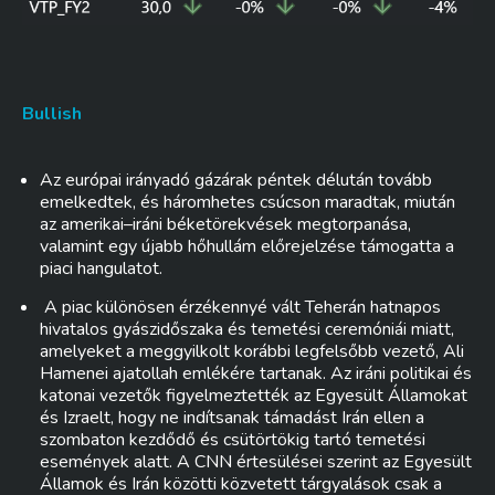
Bullish
Az európai irányadó gázárak péntek délután tovább
emelkedtek, és háromhetes csúcson maradtak, miután
az amerikai–iráni béketörekvések megtorpanása,
valamint egy újabb hőhullám előrejelzése támogatta a
piaci hangulatot.
A piac különösen érzékennyé vált Teherán hatnapos
hivatalos gyászidőszaka és temetési ceremóniái miatt,
amelyeket a meggyilkolt korábbi legfelsőbb vezető, Ali
Hamenei ajatollah emlékére tartanak. Az iráni politikai és
katonai vezetők figyelmeztették az Egyesült Államokat
és Izraelt, hogy ne indítsanak támadást Irán ellen a
szombaton kezdődő és csütörtökig tartó temetési
események alatt. A CNN értesülései szerint az Egyesült
Államok és Irán közötti közvetett tárgyalások csak a