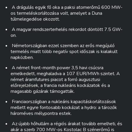
A drágulás egyik fő oka a paksi atomerőmű 600 MW-
os termeléskorlátozása volt, amelyet a Duna
túlmelegedése okozott.
A magyar rendszerterhelés rekordot döntött 7.5 GW-
on.
Németországban ezzel szemben az erős megújuló
termelés miatt több negatív spot időszak is kialakult
napközben.
A német front-month power 3,5 havi csúcsra
emelkedett, meghaladva a 107 EUR/MWh szintet. A
német áramfutures piacot a forró augusztusi
előrejelzések, a francia nukleáris kockázatok és a
magasabb gázárak támogatták.
Franciaországban a nukleáris kapacitáskorlátozások
mellett egyre fontosabb kockázat a hydro: a tározók
hároméves mélypontra estek.
Az újabb hőhullám a régiós árakat tovább emelheti, és
akár a szerb 700 MW-os Kostolac B szénerőmű is