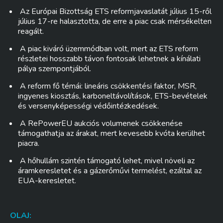
Az Európai Bizottság ETS reformjavaslatát július 15-ről
július 17-re halasztotta, de erre a piac csak mérsékelten
reagált.
A piac kiváró üzemmódban volt, mert az ETS reform
részletei hosszabb távon fontosak lehetnek a kínálati
pálya szempontjából.
A reform fő témái: lineáris csökkentési faktor, MSR,
ingyenes kiosztás, karboneltávolítások, ETS-bevételek
és versenyképességi védőintézkedések.
A RePowerEU aukciós volumenek csökkenése
támogathatja az árakat, mert kevesebb kvóta kerülhet
piacra.
A hőhullám szintén támogató lehet, mivel növeli az
áramkeresletet és a gázerőművi termelést, ezáltal az
EUA-keresletet.
OLAJ: