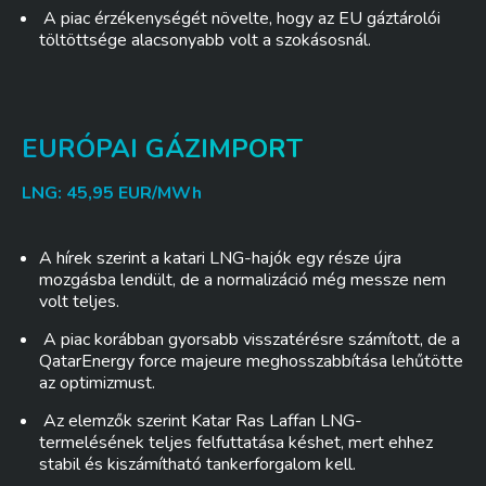
A piac érzékenységét növelte, hogy az EU gáztárolói
töltöttsége alacsonyabb volt a szokásosnál.
EURÓPAI GÁZIMPORT
LNG: 45,95 EUR/MWh
A hírek szerint a katari LNG-hajók egy része újra
mozgásba lendült, de a normalizáció még messze nem
volt teljes.
A piac korábban gyorsabb visszatérésre számított, de a
QatarEnergy force majeure meghosszabbítása lehűtötte
az optimizmust.
Az elemzők szerint Katar Ras Laffan LNG-
termelésének teljes felfuttatása késhet, mert ehhez
stabil és kiszámítható tankerforgalom kell.