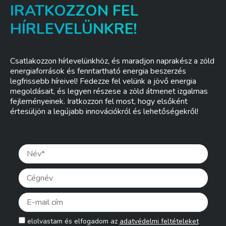
IRATKOZZON FEL
HÍRLEVELÜNKRE!
Csatlakozzon hírlevelünkhöz, és maradjon naprakész a zöld
energiaforrások és fenntartható energia beszerzés
legfrissebb híreivel! Fedezze fel velünk a jövő energia
megoldásait, és legyen részese a zöld átmenet izgalmas
fejleményeinek. Iratkozzon fel most, hogy elsőként
értesüljön a legújabb innovációkról és lehetőségekről!
Pleas
elolvastam és elfogadom az
adatvédelmi feltételeket