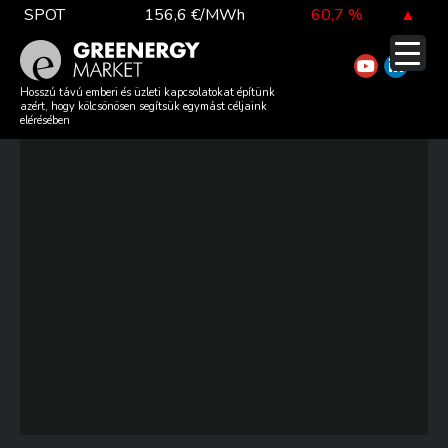
Skip
SPOT
156,6 €/MWh
60,7 %
▲
to
content
TTF DA
55,3 €/MWh
0,1
%
▲
GREENERGY MARKET REVIEW
Hosszú távú emberi és üzleti kapcsolatokat építünk
azért, hogy kölcsönösen segítsük egymást céljaink
– 2026 W27
elérésében
EUA
83,3 €/t
1,7 %
▲
DAX index
26 319,45
0,7 %
▲
EUR árfolyam
366,40 Ft
0,9 %
▲