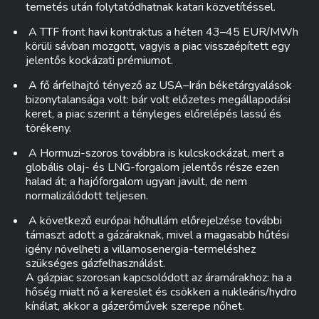
temetés után folytatódhatnak katari közvetítéssel.
A TTF front havi kontraktus a héten 43–45 EUR/MWh
körüli sávban mozgott, vagyis a piac visszaépített egy
jelentős kockázati prémiumot.
A fő árfelhajtó tényező az USA–Irán béketárgyalások
bizonytalansága volt: bár volt előzetes megállapodási
keret, a piac szerint a tényleges előrelépés lassú és
törékeny.
A Hormuzi-szoros továbbra is kulcskockázat, mert a
globális olaj- és LNG-forgalom jelentős része ezen
halad át; a hajóforgalom ugyan javult, de nem
normalizálódott teljesen.
A következő európai hőhullám előrejelzése további
támaszt adott a gázáraknak, mivel a magasabb hűtési
igény növelheti a villamosenergia-termeléshez
szükséges gázfelhasználást.
A gázpiac szorosan kapcsolódott az áramárakhoz: ha a
hőség miatt nő a kereslet és csökken a nukleáris/hydro
kínálat, akkor a gázerőművek szerepe nőhet.