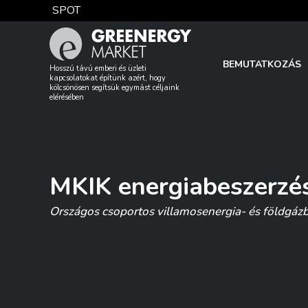
Skip
SPOT
to
content
TTF DA
BEMUTATKOZÁS
Hosszú távú emberi és üzleti
kapcsolatokat építünk azért, hogy
kölcsönösen segítsük egymást céljaink
elérésében
EUA
MKIK
energiabeszerzé
DAX index
Országos csoportos villamosenergia- és földgázb
EUR árfolyam