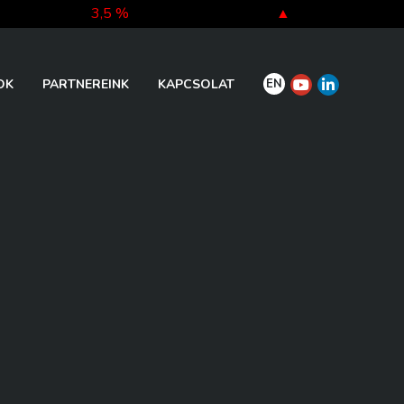
3,5 %
▲
-5,3 %
▼
EN
OK
PARTNEREINK
KAPCSOLAT
-0,3 %
▼
-0,3 %
▼
-0,4 %
▼