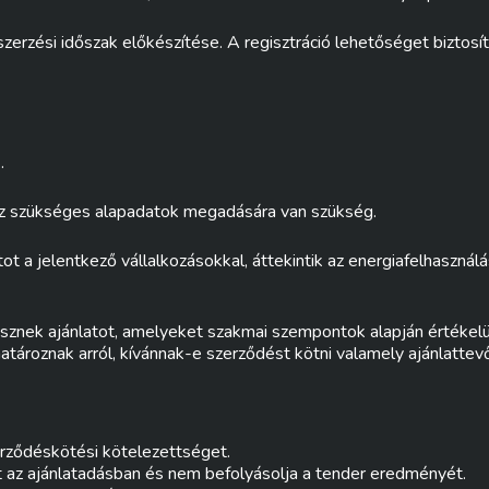
ési időszak előkészítése. A regisztráció lehetőséget biztosít a
.
hez szükséges alapadatok megadására van szükség.
t a jelentkező vállalkozásokkal, áttekintik az energiafelhasználá
sznek ajánlatot, amelyeket szakmai szempontok alapján értékelü
atároznak arról, kívánnak-e szerződést kötni valamely ajánlattev
zerződéskötési kötelezettséget.
az ajánlatadásban és nem befolyásolja a tender eredményét.