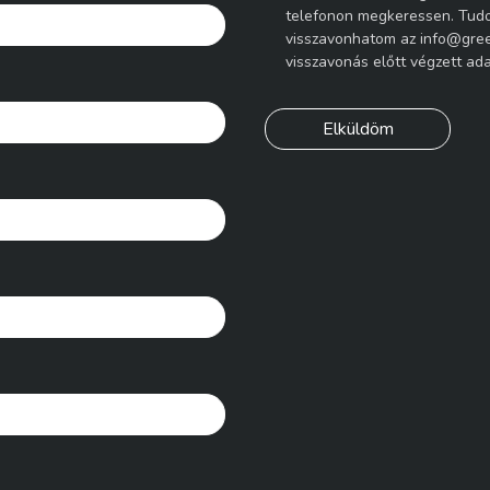
telefonon megkeressen. Tudo
visszavonhatom az info@gree
visszavonás előtt végzett ad