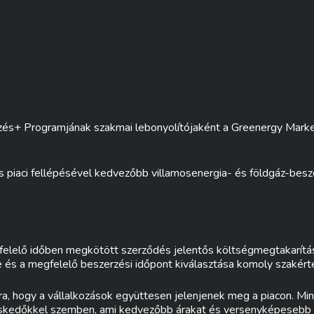
s+ Programjának szakmai lebonyolítójaként a Greenergy Market 
ös piaci fellépésével kedvezőbb villamosenergia- és földgáz-bes
felelő időben megkötött szerződés jelentős költségmegtakarítás
e és a megfelelő beszerzési időpont kiválasztása komoly szakért
ra, hogy a vállalkozások együttesen jelenjenek meg a piacon. Mi
kereskedőkkel szemben, ami kedvezőbb árakat és versenyképeseb