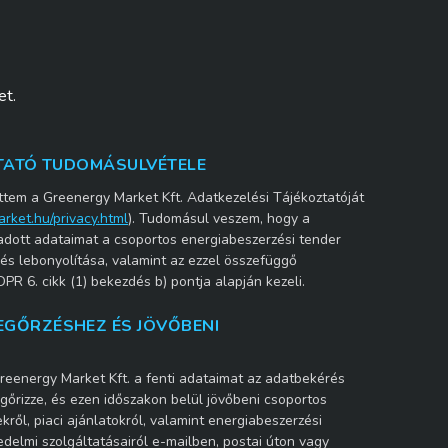
et.
ZTATÓ TUDOMÁSULVÉTELE
tem a Greenergy Market Kft. Adatkezelési Tájékoztatóját
arket.hu/privacy.html
). Tudomásul veszem, hogy a
adott adataimat a csoportos energiabeszerzési tender
és lebonyolítása, valamint az ezzel összefüggő
PR 6. cikk (1) bekezdés b) pontja alapján kezeli.
GŐRZÉSHEZ ÉS JÖVŐBENI
reenergy Market Kft. a fenti adataimat az adatbekérés
gőrizze, és ezen időszakon belül jövőbeni csoportos
ről, piaci ajánlatokról, valamint energiabeszerzési
delmi szolgáltatásairól e-mailben, postai úton vagy