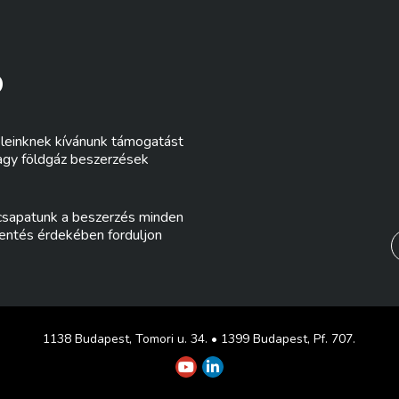
Ó
eleinknek kívánunk támogatást
vagy földgáz beszerzések
 csapatunk a beszerzés minden
kentés érdekében forduljon
1138 Budapest, Tomori u. 34. • 1399 Budapest, Pf. 707.