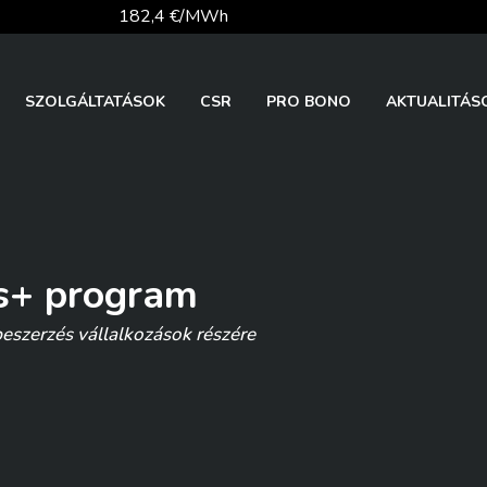
182,4 €/MWh
52,4 €/MWh
SZOLGÁLTATÁSOK
CSR
PRO BONO
AKTUALITÁS
81,1 €/t
s+ program
26 126,30
eszerzés vállalkozások részére
362,34 Ft