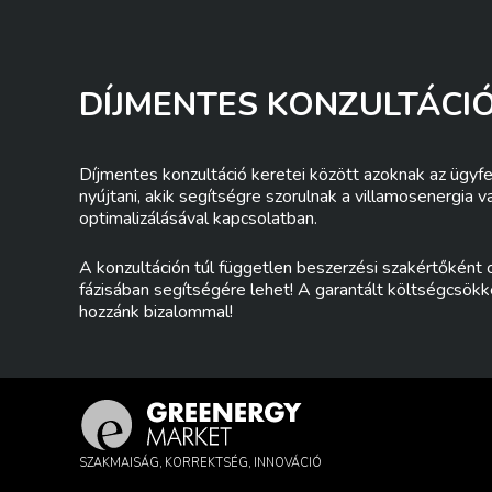
DÍJMENTES KONZULTÁCI
Díjmentes konzultáció keretei között azoknak az ügyf
nyújtani, akik segítségre szorulnak a villamosenergia 
optimalizálásával kapcsolatban.
A konzultáción túl független beszerzési szakértőként
fázisában segítségére lehet! A garantált költségcsök
hozzánk bizalommal!
SZAKMAISÁG, KORREKTSÉG, INNOVÁCIÓ