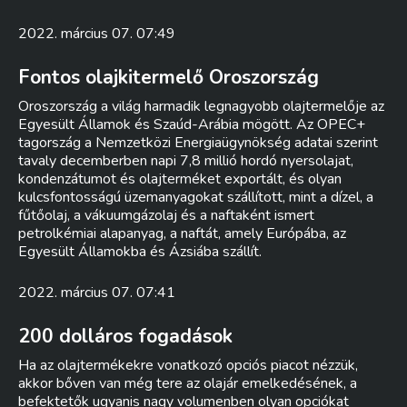
2022. március 07. 07:49
Fontos olajkitermelő Oroszország
Oroszország a világ harmadik legnagyobb olajtermelője az
Egyesült Államok és Szaúd-Arábia mögött. Az OPEC+
tagország a Nemzetközi Energiaügynökség adatai szerint
tavaly decemberben napi 7,8 millió hordó nyersolajat,
kondenzátumot és olajterméket exportált, és olyan
kulcsfontosságú üzemanyagokat szállított, mint a dízel, a
fűtőolaj, a vákuumgázolaj és a naftaként ismert
petrolkémiai alapanyag, a naftát, amely Európába, az
Egyesült Államokba és Ázsiába szállít.
2022. március 07. 07:41
200 dolláros fogadások
Ha az olajtermékekre vonatkozó opciós piacot nézzük,
akkor bőven van még tere az olajár emelkedésének, a
befektetők ugyanis nagy volumenben olyan opciókat