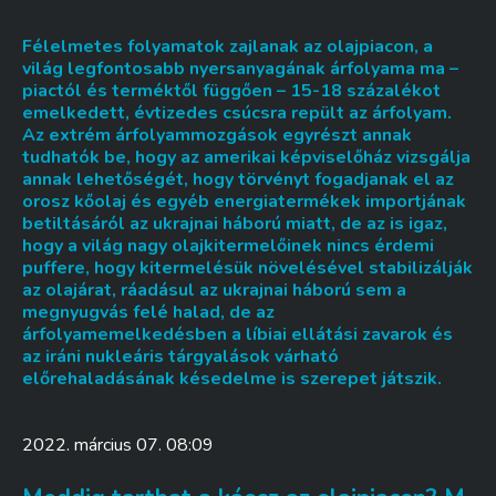
Félelmetes folyamatok zajlanak az olajpiacon, a
világ legfontosabb nyersanyagának árfolyama ma –
piactól és terméktől függően – 15-18 százalékot
emelkedett, évtizedes csúcsra repült az árfolyam.
Az extrém árfolyammozgások egyrészt annak
tudhatók be, hogy az amerikai képviselőház vizsgálja
annak lehetőségét, hogy törvényt fogadjanak el az
orosz kőolaj és egyéb energiatermékek importjának
betiltásáról az ukrajnai háború miatt, de az is igaz,
hogy a világ nagy olajkitermelőinek nincs érdemi
puffere, hogy kitermelésük növelésével stabilizálják
az olajárat, ráadásul az ukrajnai háború sem a
megnyugvás felé halad, de az
árfolyamemelkedésben a líbiai ellátási zavarok és
az iráni nukleáris tárgyalások várható
előrehaladásának késedelme is szerepet játszik.
2022. március 07. 08:09