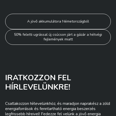
Bejegyzés
A jövő akkumulátora Németországból
navigáció
50% feletti ugrással új csúcson járt a gázár a hétvégi
fejlemények miatt
IRATKOZZON FEL
HÍRLEVELÜNKRE!
Csatlakozzon hírlevelünkhöz, és maradjon naprakész a zöld
energiaforrások és fenntartható energia beszerzés
legfrissebb híreivel! Fedezze fel velünk a jövő energia