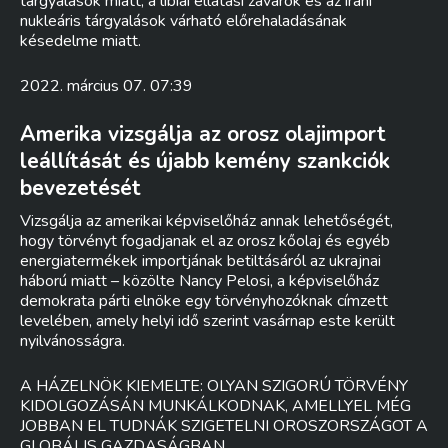
tárgyalások miatt, a líbiai ellátási zavarok és az iráni
nukleáris tárgyalások várható előrehaladásának
késedelme miatt.
2022. március 07. 07:39
Amerika vizsgálja az orosz olajimport
leállítását és újabb kemény szankciók
bevezetését
Vizsgálja az amerikai képviselőház annak lehetőségét,
hogy törvényt fogadjanak el az orosz kőolaj és egyéb
energiatermékek importjának betiltásáról az ukrajnai
háború miatt – közölte Nancy Pelosi, a képviselőház
demokrata párti elnöke egy törvényhozóknak címzett
levelében, amely helyi idő szerint vasárnap este került
nyilvánosságra.
A HÁZELNÖK KIEMELTE: OLYAN SZIGORÚ TÖRVÉNY
KIDOLGOZÁSÁN MUNKÁLKODNAK, AMELLYEL MÉG
JOBBAN EL TUDNÁK SZIGETELNI OROSZORSZÁGOT A
GLOBÁLIS GAZDASÁGBAN.