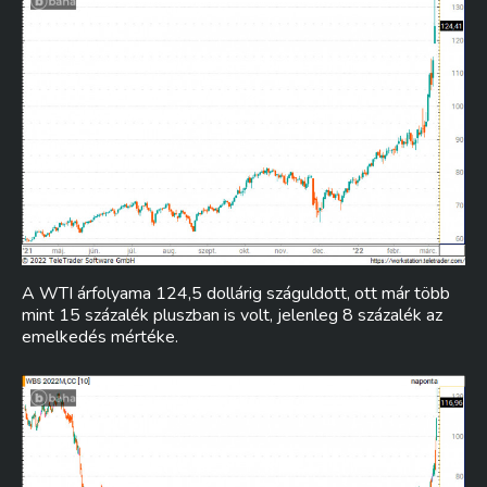
A WTI árfolyama 124,5 dollárig száguldott, ott már több
mint 15 százalék pluszban is volt, jelenleg 8 százalék az
emelkedés mértéke.