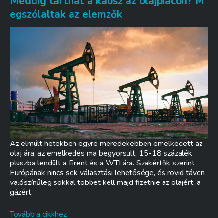
Meddig tarthat a káosz az olajpiacon? M
egszólaltak az elemzők
Az elmúlt hetekben egyre meredekebben emelkedett az
olaj ára, az emelkedés ma begyorsult, 15-18 százalék
pluszba lendült a Brent és a WTI ára. Szakértők szerint
Európának nincs sok választási lehetősége, és rövid távon
valószínűleg sokkal többet kell majd fizetnie az olajért, a
gázért.
Tovább a cikkhez