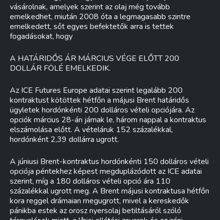
vásárolnak, amelyek szerint az olaj még tovább
emelkedhet, miután 2008 óta a legmagasabb szintre
emelkedett, sőt egyes befektetők arra is tettek
fogadásokat, hogy
A HATÁRIDŐS ÁR MÁRCIUS VÉGE ELŐTT 200
DOLLÁR FÖLÉ EMELKEDIK.
Az ICE Futures Europe adatai szerint legalább 200
kontraktust kötöttek hétfőn a májusi Brent határidős
ügyletek hordónkénti 200 dolláros vételi opciójára. Az
opciók március 28-án járnak le, három nappal a kontraktus
elszámolása előtt. A vételáruk 152 százalékkal,
hordónként 2,39 dollárra ugrott.
A júniusi Brent-kontraktus hordónkénti 150 dolláros vételi
opciója péntekhez képest megduplázódott az ICE adatai
szerint, míg a 180 dolláros vételi opció ára 110
százalékkal ugrott meg. A Brent májusi kontraktusa hétfőn
kora reggel drámaian megugrott, mivel a kereskedők
pánikba estek az orosz nyersolaj betiltásáról szóló