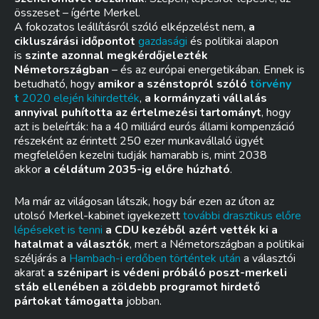
összeset – ígérte Merkel.
A fokozatos leállításról szóló elképzelést nem,
a
cikluszárási időpontot
gazdasági
és politikai alapon
is
szinte azonnal megkérdőjelezték
Németországban
– és az európai energetikában. Ennek is
betudható, hogy
amikor a szénstopról szóló
törvény
t
2020 elején kihirdették
,
a kormányzati vállalás
annyival puhította az értelmezési tartományt
, hogy
azt is beleírták: ha a 40 milliárd eurós állami kompenzáció
részeként az érintett 250 ezer munkavállaló ügyét
megfelelően kezelni tudják hamarabb is, mint 2038
akkor
a céldátum 2035-ig előre húzható
.
Ma már az világosan látszik, hogy bár ezen az úton az
utolsó Merkel-kabinet igyekezett
további drasztikus előre
lépéseket is tenni
a CDU kezéből azért vették ki a
hatalmat a választók
, mert a Németországban a politikai
széljárás a
Hambach-i erdőben történtek után
a választói
akarat
a szénipart is védeni próbáló poszt-merkeli
stáb ellenében a zöldebb programot hirdető
pártokat támogatta
jobban.