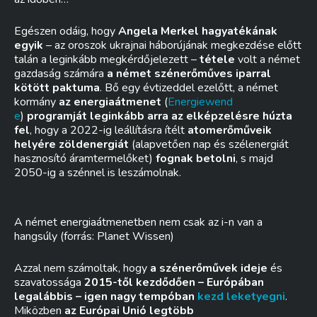
Egészen odáig, hogy
Angela Merkel hagyatékának
egyik
– az oroszok ukrajnai háborújának megkezdése előtt
talán a leginkább megkérdőjelezett –
tétele
volt a német
gazdaság számára
a német szénerőműves iparral
kötött paktuma
. Bő egy évtizeddel ezelőtt, a német
kormány
az energiaátmenet
(
Energiewend
e
)
programját leginkább arra az elképzelésre húzta
fel
, hogy a 2022-ig leállításra ítélt
atomerőműveik
helyére zöldenergiát
(alapvetően nap és szélenergiát
hasznosító áramtermelőket)
fognak betolni
, s majd
2050-ig a szénnel is leszámolnak.
A német energiaátmenetben nem csak az i-n van a
hangsúly (forrás: Planet Wissen)
Azzal nem számoltak, hogy
a szénerőművek ideje
és
szavatossága
2015-től kezdődően – Európában
legalábbis – igen nagy tempóban
kezd leketyegni
.
Miközben
az Európai Unió legtöbb