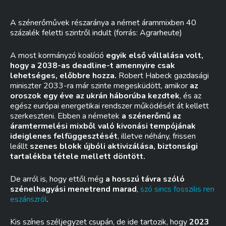
A szénerőművek részaránya a német árammixben 40
százalék feletti szintről indult (forrás: Agrarheute)
A most kormányzó koalíció
egyik első vállalása volt,
hogy a 2038-as deadline-t amennyire csak
lehetséges, előbbre hozza.
Robert Habeck gazdasági
miniszter 2033-ra már szinte megesküdött, amikor
az
oroszok egy éve az ukrán háborúba kezdtek
, és az
egész európai energetikai rendszer működését át kellett
szerkeszteni. Ebben a németek
a szénerőmű az
áramtermelési mixből való kivonási tempójának
ideiglenes felfüggesztését
, illetve néhány, frissen
leállt
szenes blokk újbóli aktivizálása, biztonsági
tartalékba tétele mellett döntött.
De arról is, hogy ettől még
a hosszú távra szóló
szénelhagyási menetrend marad
,
szó sincs fosszilis ren
eszánszról
.
Kis színes széljegyzet csupán, de ide tartozik, hogy
2023