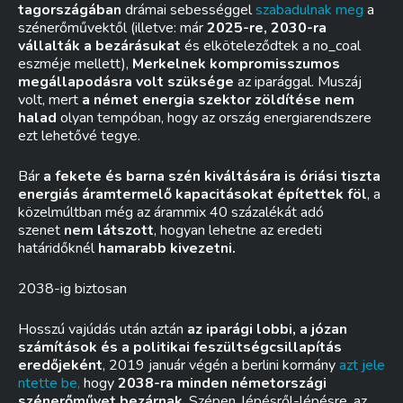
tagországában
drámai sebességgel
szabadulnak meg
a
szénerőművektől (illetve: már
2025-re, 2030-ra
vállalták a bezárásukat
és elköteleződtek a no_coal
eszméje mellett),
Merkelnek kompromisszumos
megállapodásra volt szüksége
az iparággal. Muszáj
volt, mert
a német energia szektor zöldítése nem
halad
olyan tempóban, hogy az ország energiarendszere
ezt lehetővé tegye.
Bár
a fekete és barna szén kiváltására is óriási tiszta
energiás áramtermelő kapacitásokat építettek föl
, a
közelmúltban még az árammix 40 százalékát adó
szenet
nem látszott
, hogyan lehetne az eredeti
határidőknél
hamarabb kivezetni.
2038-ig biztosan
Hosszú vajúdás után aztán
az iparági lobbi, a józan
számítások és a politikai feszültségcsillapítás
eredőjeként
, 2019 január végén a berlini kormány
azt jele
ntette be,
hogy
2038-ra minden németországi
szénerőművet bezárnak
. Szépen, lépésről-lépésre, az