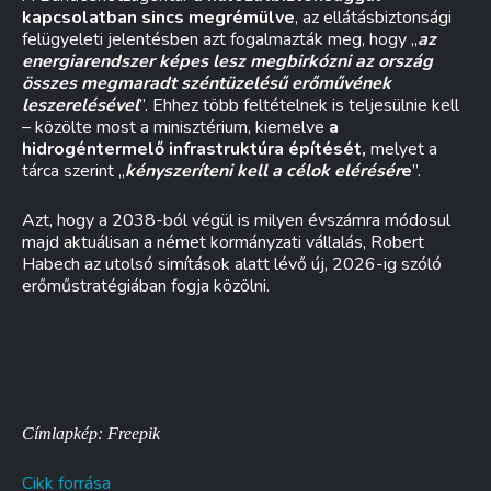
kapcsolatban sincs megrémülve
, az ellátásbiztonsági
felügyeleti jelentésben azt fogalmazták meg, hogy „
az
energiarendszer képes lesz megbirkózni az ország
összes megmaradt széntüzelésű erőművének
leszerelésével
”. Ehhez több feltételnek is teljesülnie kell
– közölte most a minisztérium, kiemelve
a
hidrogéntermelő infrastruktúra építését,
melyet a
tárca szerint „
kényszeríteni kell a célok elérésér
e
”.
Azt, hogy a 2038-ból végül is milyen évszámra módosul
majd aktuálisan a német kormányzati vállalás, Robert
Habech az utolsó simítások alatt lévő új, 2026-ig szóló
erőműstratégiában fogja közölni.
Címlapkép: Freepik
Cikk forrása