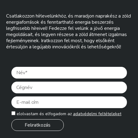
Csatlakozzon hírlevelünkhöz, és maradjon naprakész a zöld
energiaforrások és fenntartható energia beszerzés
legfrissebb híreivel! Fedezze fel velünk a jövő energia
megoldásait, és legyen részese a zöld átmenet izgalmas
fejleményeinek. Iratkozzon fel most, hogy elsőként
értesüljön a legújabb innovációkról és lehetőségekről!
Pleas
elolvastam és elfogadom az
adatvédelmi feltételeket