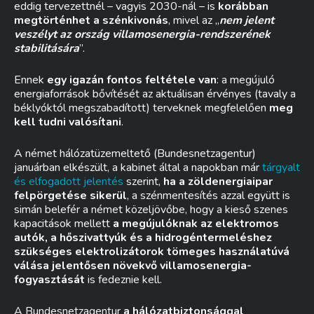
eddig tervezettnél – vagyis 2030-nál – is
korábban
megtörténhet a szénkivonás
, mivel az „
nem jelent
veszélyt az ország villamosenergia-rendszerének
stabilitására
”.
Ennek
egy igazán fontos feltétele van
: a megújuló
energiaforrások bővítését az aktuálisan érvényes (tavaly a
béklyóktól megszabadított) terveknek megfelelően
meg
kell tudni valósítani
.
A német hálózatüzemeltető (Bundesnetzagentur)
januárban elkészült, a kabinet által a napokban már
tárgyalt
és elfogadott jelentés
szerint,
ha a zöldenergiaipar
felpörgetése sikerül
, a szénmentesítés azzal együtt is
simán belefér a német közeljövőbe, hogy a kieső szenes
kapacitások mellett
a megújulóknak az elektromos
autók, a hőszivattyúk és a hidrogéntermeléshez
szükséges elektrolizátorok tömeges használatúvá
válása jelentősen növekvő villamosenergia-
fogyasztását
is fedeznie kell.
A Bundesnetzagentur
a hálózatbiztonsággal