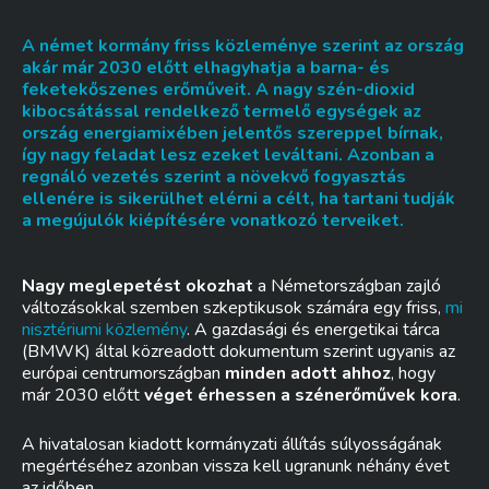
A német kormány friss közleménye szerint az ország
akár már 2030 előtt elhagyhatja a barna- és
feketekőszenes erőműveit. A nagy szén-dioxid
kibocsátással rendelkező termelő egységek az
ország energiamixében jelentős szereppel bírnak,
így nagy feladat lesz ezeket leváltani. Azonban a
regnáló vezetés szerint a növekvő fogyasztás
ellenére is sikerülhet elérni a célt, ha tartani tudják
a megújulók kiépítésére vonatkozó terveiket.
Nagy meglepetést okozhat
a Németországban zajló
változásokkal szemben szkeptikusok számára egy friss,
mi
nisztériumi közlemény
. A gazdasági és energetikai tárca
(BMWK) által közreadott dokumentum szerint ugyanis az
európai centrumországban
minden adott ahhoz
, hogy
már 2030 előtt
véget érhessen a szénerőművek kora
.
A hivatalosan kiadott kormányzati állítás súlyosságának
megértéséhez azonban vissza kell ugranunk néhány évet
az időben…