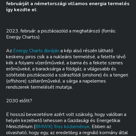
februárját a németországi villamos energia termelés
így kezdte el
:
2023. február: a pisztáciazöld a meghatározó (forrás:
Energy Chartss)
Az
Energy Charts ábráján
a kép alsó részén látható
keskeny, piros csík a a nukleáris termelésé, a felette lévő
kék a folyami vízerőműveké, a barna és a fekete szenes
erőműveké, a baracksárga a földgáz, a világosabb és
sötétebb pisztáciazöld a szárazföldi (onshore) és a tengeri
(offshore) szélerőműveké, a sárga a napelemes
rendszerek termelését mutatja.
2030 előtt?
E hosszú bevezetésre azért volt szükség, hogy valóban a
helyén kezelhető lehessen a Gazdasági és Energetikai
Minisztérium (
BMWK) friss közleménye
. Ebben az
olvasható, hogy egy, az eredetileg a regnáló kormány által