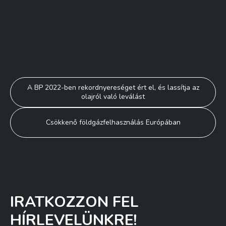
Bejegyzés
A BP 2022-ben rekordnyereséget ért el, és lassítja az
olajról való leválást
navigáció
Csökkenő földgázfelhasználás Európában
IRATKOZZON FEL
HÍRLEVELÜNKRE!