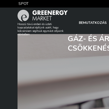
Skip
SPOT
to
content
TTF DA
BEMUTATKOZÁS
Hosszú távú emberi és üzleti
kapcsolatokat építünk azért, hogy
kölcsönösen segítsük egymást céljaink
elérésében
GÁZ- ÉS Á
EUA
CSÖKKENÉ
DAX index
EUR árfolyam