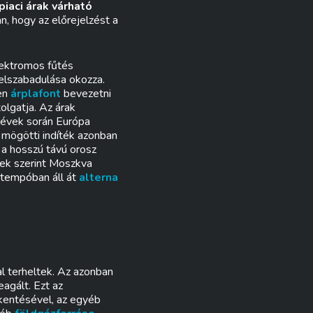
iaci árak várható
, hogy az előrejelzést a
lektromos fűtés
 elszabadulása okozza.
yen
árplafont
bevezetni
olgatja. Az árak
 évek során Európa
e mögötti indíték azonban
 a hosszú távú orosz
lek szerint Moszkva
 tempóban áll át
alterna
al terheltek. Az azonban
eagált. Ezt az
kentésével, az egyéb