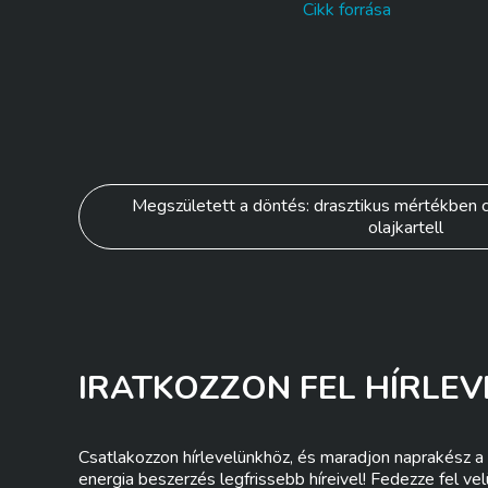
Cikk forrása
Bejegyzés
Megszületett a döntés: drasztikus mértékben c
olajkartell
navigáció
IRATKOZZON FEL HÍRLEV
Csatlakozzon hírlevelünkhöz, és maradjon naprakész a 
energia beszerzés legfrissebb híreivel! Fedezze fel ve