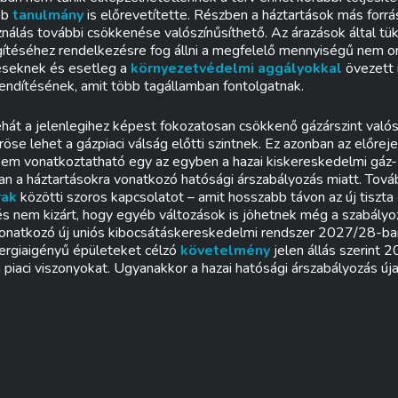
bb
tanulmány
is előrevetítette. Részben a háztartások más forrá
ználás további csökkenése valószínűsíthető. Az árazások által tü
égítéséhez rendelkezésre fog állni a megfelelő mennyiségű nem 
déseknek és esetleg a
környezetvédelmi aggályokkal
övezett 
lendítésének, amit több tagállamban fontolgatnak.
át a jelenlegihez képest fokozatosan csökkenő gázárszint valós
röse lehet a gázpiaci válság előtti szintnek. Ez azonban az előrej
sem vonatkoztatható egy az egyben a hazai kiskereskedelmi gáz-
ban a háztartásokra vonatkozó hatósági árszabályozás miatt. Tová
rak
közötti szoros kapcsolatot – amit hosszabb távon az új tiszta
 és nem kizárt, hogy egyéb változások is jöhetnek még a szabály
vonatkozó új uniós kibocsátáskereskedelmi rendszer 2027/28-b
nergiaigényű épületeket célzó
követelmény
jelen állás szerint
 piaci viszonyokat. Ugyanakkor a hazai hatósági árszabályozás ú