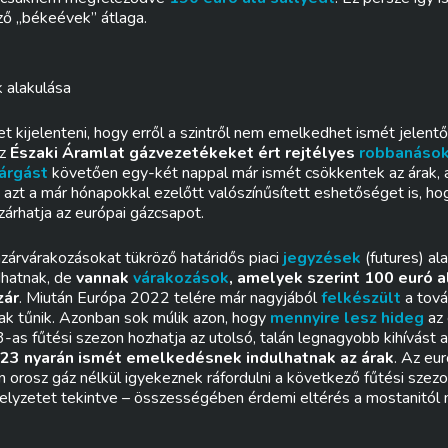
ő „békeévek” átlaga.
k alakulása
kijelenteni, hogy erről a szintről nem emelkedhet ismét jelentő
az
Északi Áramlat gázvezetékeket ért rejtélyes
robbanáso
várgást
követően egy-két nappal már ismét csökkentek az árak, ar
a
azt a már hónapokkal ezelőtt valószínűsített eshetőséget is, ho
lzárhatja az európai gázcsapot.
zárvárakozásokat tükröző határidős piaci
jegyzések
(futures) al
dhatnak, de
vannak
várakozások
, amelyek szerint 100 euró a
zár
. Miután Európa 2022 telére már nagyjából
felkészült
a tová
tnak tűnik. Azonban sok múlik azon, hogy
mennyire lesz hideg
az 
-as fűtési szezon hozhatja az utolsó, talán legnagyobb kihívást a
23 nyarán ismét emelkedésnek indulhatnak az árak
. Az eu
n orosz gáz nélkül igyekeznek ráfordulni a következő fűtési szezo
 helyzetet tekintve – összességében érdemi eltérés a mostanitól