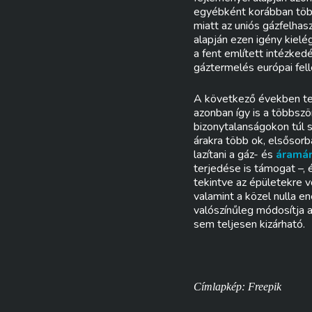
egyébként korábban tö
miatt az uniós gázfelhas
alapján ezen igény kiel
a fent említett intézke
gáztermelés európai fel
A következő években teh
azonban így is a többszö
bizonytalanságokon túl 
árakra több ok, elsősor
lazítani a gáz- és
áramá
terjedése is támogat –,
tekintve az épületekre 
valamint a közel nulla e
valószínűleg módosítja a
sem teljesen kizárható.
Címlapkép: Freepik