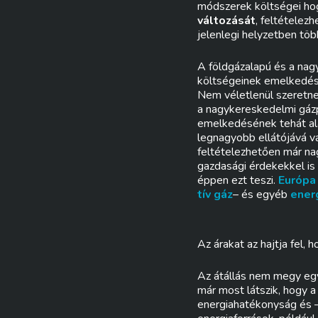
módszerek költségei hog
változását
, feltételez
jelenlegi helyzetben töb
A földgázalapú és a nag
költségeinek emelkedését
Nem véletlenül szeretn
a nagykereskedelmi gázpi
emelkedésének tehát al
legnagyobb ellátójává v
feltételezhetően már na
gazdasági érdekekkel is 
éppen ezt teszi.
Európ
tív gáz
– és egyéb
ener
Az árakat az hajtja fel,
Az átállás nem megy egyi
már most látszik, hogy 
energiahatékonyság és 