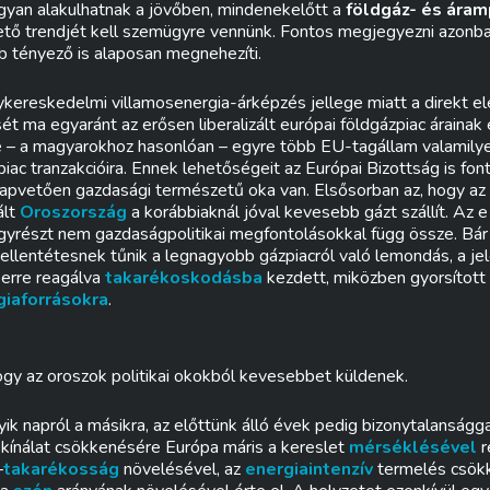
yan alakulhatnak a jövőben, mindenekelőtt a
földgáz- és áramp
hető trendjét kell szemügyre vennünk. Fontos megjegyezni azonban
b tényező is alaposan megnehezíti.
ykereskedelmi villamosenergia-árképzés jellege miatt a direkt e
 ma egyaránt az erősen liberalizált európai földgázpiac árainak
e – a magyarokhoz hasonlóan – egyre több EU-tagállam valamil
ac tranzakcióira. Ennek lehetőségeit az Európai Bizottság is font
apvetően gazdasági természetű oka van. Elsősorban az, hogy az
ált
Oroszország
a korábbiaknál jóval kevesebb gázt szállít. Az 
gyrészt nem gazdaságpolitikai megfontolásokkal függ össze. Bár
ellentétesnek tűnik a legnagyobb gázpiacról való lemondás, a je
a
erre reagálva
takarékoskodásba
kezdett, miközben gyorsított
giaforrásokra
.
 hogy az oroszok politikai okokból kevesebbet küldenek.
k napról a másikra, az előttünk álló évek pedig bizonytalanságg
a kínálat csökkenésére Európa máris a kereslet
mérséklésével
r
–
takarékosság
növelésével, az
energiaintenzív
termelés csök