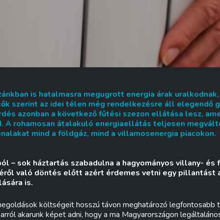
zánkban is hatalmasra megugrott energia árak uralkodnak,
ők szerint az idei télen még rendelkezésre áll elegendő g
rdés azonban a következő fűtési szezon ellátása lesz, ame
 A rohamosan átalakuló energiaellátás teljesen megválto
nalakat mind a földgáz, mind a villamosenergia piacokon.
ból – sok háztartás szabadulna a hagyományos villany- és 
éről való döntés előtt azért érdemes vetni egy pillantást 
ására is.
egoldások költségeit hosszú távon meghatározó legfontosabb 
 arról akarunk képet adni, hogy a ma Magyarországon legáltalános