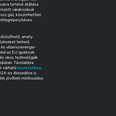
sokra történő átállása
krözött várakozások
orosz gáz, köszönhetően
rétegrepesztéses
zínűsíthető, amely
elzéseket terhelő
 és villamosenergia-
bbá az EU igyekszik
 és okos technológiák
ozásban. Távolabbra
an várható
bevezetése
,
 2024-es élesedése is
jabb jövőbeli módosulása