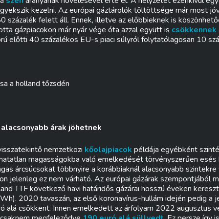
 a
szén
arányának növelésével érte el. A helyzetet ezenkívül eg
gyekszik kezelni. Az európai gáztárolók töltöttsége már most jó
0 százalék felett áll. Ennek, illetve az előbbieknek is köszönhet
totta gázpiacokon már nyár vége óta azzal együtt is
csökkennek
orú előtti 40 százalékos EU-s piaci súlyról folytatólagosan 10 sz
ása a holland tőzsdén
alacsonyabb árak jöhetnek
visszatekintő nemzetközi
kőolajpiacok
példája egyébként szintén
thatatlan magasságokba való emelkedését törvényszerűen esés k
agas árcsúcsokat többnyire a korábbiaknál alacsonyabb szintekre
kon jelenleg ez nem várható. Az európai gázárak szempontjából
lland TTF következő havi határidős gázárai hosszú éveken kereszt
h). 2020 tavaszán, az első koronavírus-hullám idején pedig a j
ó alá csökkent. Innen emelkedett az árfolyam 2022 augusztus 
t csaknem megfeleződve
190 euró alá süllyedt
. Ez persze így 