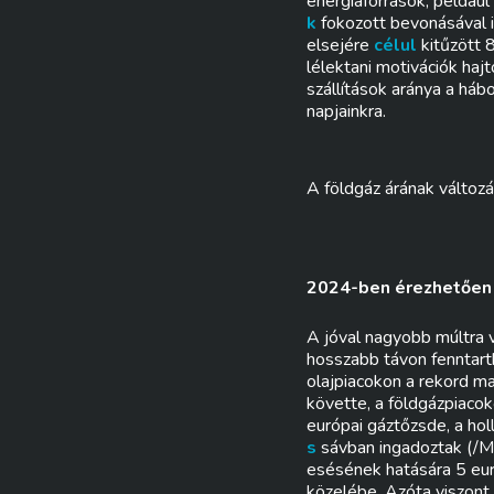
energiaforrások, például
k
fokozott bevonásával i
elsejére
célul
kitűzött 8
lélektani motivációk haj
szállítások aránya a háb
napjainkra.
A földgáz árának változ
2024-ben érezhetően 
A jóval nagyobb múltra 
hosszabb távon fenntar
olajpiacokon a rekord m
követte, a földgázpiaco
európai gáztőzsde, a ho
s
sávban ingadoztak (/MW
esésének hatására 5 eur
közelébe. Azóta viszon