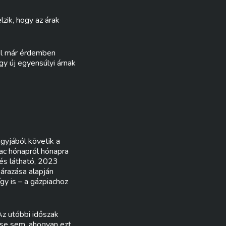
lzik, hogy az árak
nél már érdemben
gy új egyensúlyi árnak
gyjából követik a
iac hónapról hónapra
nés látható, 2023
árazása alapján
gy is – a gázpiachoz
z utóbbi időszak
ése sem, ahogyan ezt