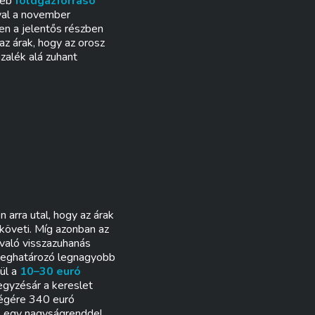
yéb
földgázforráso
val a november
ően a jelentős részben
az árak, hogy az orosz
ázalék alá zuhant
 arra utal, hogy az árak
öveti. Míg azonban az
 való visszazuhanás
 meghatározó legnagyobb
ül a
10–30 euró
egyzésár a kereslet
végére 340 euró
is egy nagyságrenddel