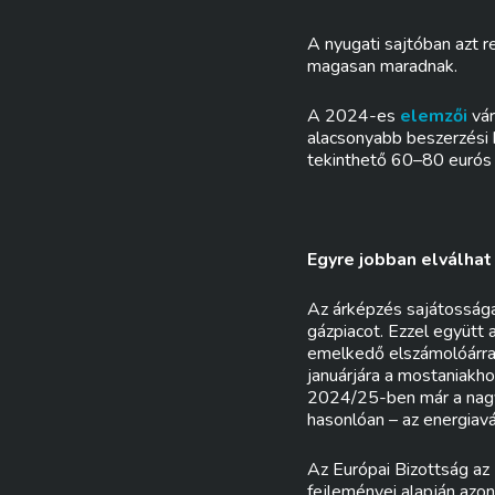
A nyugati sajtóban azt r
magasan maradnak.
A 2024-es
elemzői
vá
alacsonyabb beszerzési 
tekinthető 60–80 eurós 
Egyre jobban elválhat
Az árképzés sajátossága
gázpiacot. Ezzel együtt 
emelkedő elszámolóárral
januárjára a mostaniakh
2024/25-ben már a nag
hasonlóan – az energiavá
Az Európai Bizottság az
fejleményei alapján azo