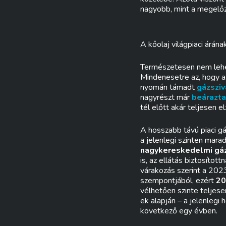
nagyobb, mint a megelőz
A kőolaj világpiaci árána
Természetesen nem lehet 
Mindenesetre az, hogy 
nyomán támadt
gázszi
nagyrészt már
beárazt
tél előtt akár teljesen e
A hosszabb távú piaci gá
a jelenlegi szinten mara
nagykereskedelmi gá
is, az ellátás biztosítot
várakozás szerint a 2023
szempontjából, ezért
20
vélhetően szinte teljese
ek alapján – a jelenlegi
következő egy évben.