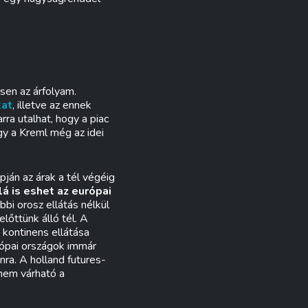
sen az árfolyam.
kat
, illetve az ennek
ra utalhat, hogy a piac
gy a Kreml még az idei
apján az árak a tél végéig
lá is eshet az európai
bbi orosz ellátás nélkül
előttünk álló tél. A
 kontinens ellátása
rópai országok immár
nra. A holland futures-
 nem várható a