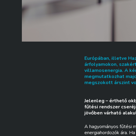
Európában, illetve Ha
árfolyamokon, szakért
villamosenergia. A ké
megmutatkozhat majd.
megszokott árszint vo
Jelenleg – érthető ok
fűtési rendszer cseréj
jövőben várható alakul
A hagyományos fűtési m
energiahordozók ára. Ha