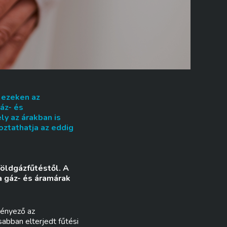
 ezeken az
áz- és
ly az árakban is
ztathatja az eddig
földgázfűtéstől. A
a gáz- és áramárak
tényező az
abban elterjedt fűtési