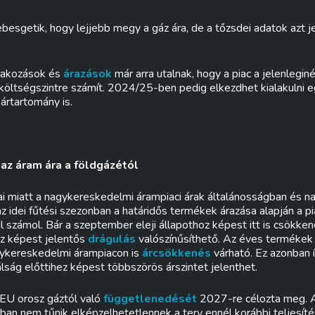
ebesgetik, hogy lejjebb megy a gáz ára, de a tőzsdei adatok azt je
rakozások és
árazások
már arra utalnak, hogy a piac a jelenlegi
költségszintre számít. 2024/25-ben pedig elkezdhet kialakulni e
ártartomány is.
 az áram ára a földgázétól
i miatt a nagykereskedelmi árampiaci árak általánosságban és na
az idei fűtési szezonban a határidős termékek árazása alapján a p
 számol. Bár a szeptember eleji állapothoz képest itt is csökke
oz képest jelentős
drágulás
valószínűsíthető. Az éves termékek 
ykereskedelmi árampiacon is
árcsökkenés
várható. Ez azonban í
lság előttihez képest többszörös árszintet jelenthet.
 EU orosz gáztól való
függetlenedését
2027-re célozta meg. A
nban nem tűnik elképzelhetetlennek a terv ennél korábbi teljesít