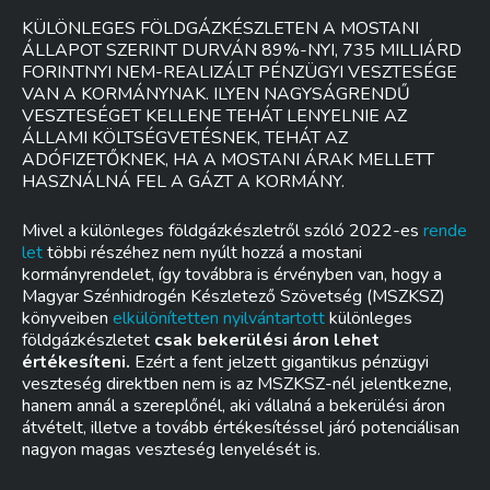
KÜLÖNLEGES FÖLDGÁZKÉSZLETEN A MOSTANI
ÁLLAPOT SZERINT DURVÁN 89%-NYI, 735 MILLIÁRD
FORINTNYI NEM-REALIZÁLT PÉNZÜGYI VESZTESÉGE
VAN A KORMÁNYNAK. ILYEN NAGYSÁGRENDŰ
VESZTESÉGET KELLENE TEHÁT LENYELNIE AZ
ÁLLAMI KÖLTSÉGVETÉSNEK, TEHÁT AZ
ADÓFIZETŐKNEK, HA A MOSTANI ÁRAK MELLETT
HASZNÁLNÁ FEL A GÁZT A KORMÁNY.
Mivel a különleges földgázkészletről szóló 2022-es
rende
let
többi részéhez nem nyúlt hozzá a mostani
kormányrendelet, így továbbra is érvényben van, hogy a
Magyar Szénhidrogén Készletező Szövetség (MSZKSZ)
könyveiben
elkülönítetten nyilvántartott
különleges
földgázkészletet
csak bekerülési áron lehet
értékesíteni.
Ezért a fent jelzett gigantikus pénzügyi
veszteség direktben nem is az MSZKSZ-nél jelentkezne,
hanem annál a szereplőnél, aki vállalná a bekerülési áron
átvételt, illetve a tovább értékesítéssel járó potenciálisan
nagyon magas veszteség lenyelését is.