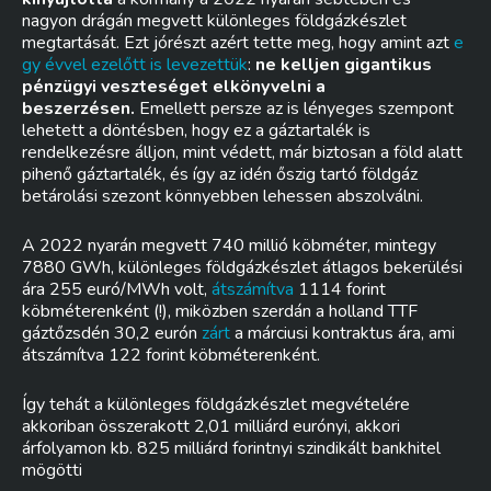
nagyon drágán megvett különleges földgázkészlet
megtartását. Ezt jórészt azért tette meg, hogy amint azt
e
gy évvel ezelőtt is levezettük
:
ne kelljen gigantikus
pénzügyi veszteséget elkönyvelni a
beszerzésen.
Emellett persze az is lényeges szempont
lehetett a döntésben, hogy ez a gáztartalék is
rendelkezésre álljon, mint védett, már biztosan a föld alatt
pihenő gáztartalék, és így az idén őszig tartó földgáz
betárolási szezont könnyebben lehessen abszolválni.
A 2022 nyarán megvett 740 millió köbméter, mintegy
7880 GWh, különleges földgázkészlet átlagos bekerülési
ára 255 euró/MWh volt,
átszámítva
1114 forint
köbméterenként (!), miközben szerdán a holland TTF
gáztőzsdén 30,2 eurón
zárt
a márciusi kontraktus ára, ami
átszámítva 122 forint köbméterenként.
Így tehát a különleges földgázkészlet megvételére
akkoriban összerakott 2,01 milliárd eurónyi, akkori
árfolyamon kb. 825 milliárd forintnyi szindikált bankhitel
mögötti