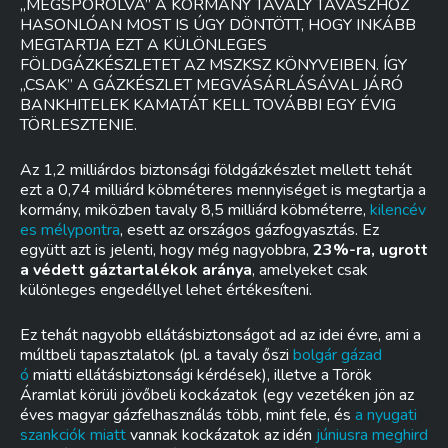
„MEGSPÓROLVA” A KORMÁNY TAVALY TAVASZHOZ
HASONLÓAN MOST IS ÚGY DÖNTÖTT, HOGY INKÁBB
MEGTARTJA EZT A KÜLÖNLEGES
FÖLDGÁZKÉSZLETET AZ MSZKSZ KÖNYVEIBEN. ÍGY
„CSAK” A GÁZKÉSZLET MEGVÁSÁRLÁSÁVAL JÁRÓ
BANKHITELEK KAMATÁT KELL TOVÁBBI EGY ÉVIG
TÖRLESZTENIE.
Az 1,2 milliárdos biztonsági földgázkészlet mellett tehát
ezt a 0,74 milliárd köbméteres mennyiséget is megtartja a
kormány, miközben tavaly 8,5 milliárd köbméterre,
kilencév
es mélypontra
, esett az országos gázfogyasztás. Ez
együtt azt is jelenti, hogy még nagyobbra,
23%-ra, ugrott
a védett gáztartalékok aránya
, amelyeket csak
különleges engedéllyel lehet értékesíteni.
Ez tehát nagyobb ellátásbiztonságot ad az idei évre, ami a
múltbeli tapasztalatok (pl. a tavaly őszi
bolgár gázad
ó
miatti ellátásbiztonsági kérdések), illetve a Török
Áramlat körüli jövőbeli kockázatok (egy vezetéken jön az
éves magyar gázfelhasználás több, mint fele, és
a nyugati
szankciók miatt
vannak kockázatok az idén
júniusra meghird