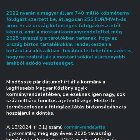
2022 nyarán a magyar állam 740 millió köbméternyi
földgázt szerzett be, átlagosan 255 EUR/MWh-ás
áron. Ez az ország különleges földgázkészletét
képezi, amit a mostani kormányrendelettel még
2025 tavaszáig a tárolókban tartanak, hogy az
ország biztos tartalékokkal rendelkezzen a
betárolási időszakban. Továbbá feltehetően azért is,
hogy ne realizálják a mostani sokkal alacsonyabb
árakból adódó veszteséget.
Mindössze pár dátumot írt át a kormány a
legfrissebb Magyar Közlöny egyik
kormányrendeletében, de ezeknek igen nagy, sok
száz milliárd forintos a jelentősége. Mellette
természetesen a földgázellátás biztonságához is
hozzájárul a döntés.
A 15/2024. (I. 31.) számú
kormányrendelette
l
gyakorlatilag
még egy évvel 2025 tavaszáig
kinyújtotta
a kormány a 2022 nyarán sebtében és