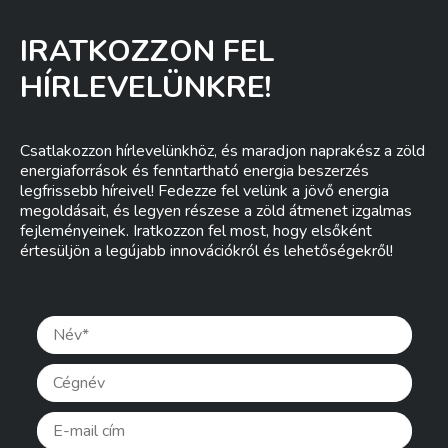
IRATKOZZON FEL
HÍRLEVELÜNKRE!
Csatlakozzon hírlevelünkhöz, és maradjon naprakész a zöld
energiaforrások és fenntartható energia beszerzés
legfrissebb híreivel! Fedezze fel velünk a jövő energia
megoldásait, és legyen részese a zöld átmenet izgalmas
fejleményeinek. Iratkozzon fel most, hogy elsőként
értesüljön a legújabb innovációkról és lehetőségekről!
Pleas