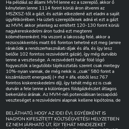
Ha például az állami MVM lenne ez a szereplő, akkor ő
kénytelen lenne 1114 forint körüli áron átvenni az
MSZKSZ-től a gázt, és aztán elkezdené azt eladni a saját
ügyfélkörében. Ha üzleti szereplőknek adná el ezt a gázt
az MVM, akkor jelenleg az említett 120-130 forint körüli
nagykereskedelmi áron tudná ezt megtenni
köbméterenként. Ha viszont a lakosság felé, akkor a
rezsicsökkentés miatt 66 forinton tehetné ezt meg (amire
rárakódik a rendszerhasználati díjak és áfa, és így lesz
belőle 102 forintos rezsivédett gázár), így még durvább
lenne a vesztesége. A rezsivédett határ fölé lógó
fogyasztók a legutóbbi tájékoztatás szerint csak mintegy
10%-nyian vannak, de még nekik is „csak” 580 forint a
kiszámlázott energiadíj (+ rhd + áfa, ebből lesz 767
forintos kiskereskedelmi díj), így tehát még ez is csak
durván a fele lenne a különleges földgázkészlet átlagos
bekerülési árának. Az MVM-nél potenciálisan lecsapódó
veszteséget a rezsivédelmi alapnak kellene kipótolnia, de
BELÁTHATÓ, HOGY AZ IDEI ÉVI, EGYÉBKÉNT IS
NAGYON KIFESZÍTETT KÖLTSÉGVETÉSI HELYZETBEN
EZ NEM JÁRHATÓ ÚT, ÍGY TEHÁT MINDEZEKET