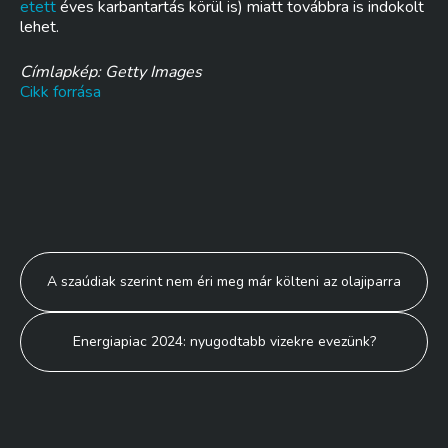
etett
éves karbantartás körül is) miatt továbbra is indokolt
lehet.
Címlapkép: Getty Images
Cikk forrása
Bejegyzés
A szaúdiak szerint nem éri meg már költeni az olajiparra
navigáció
Energiapiac 2024: nyugodtabb vizekre evezünk?