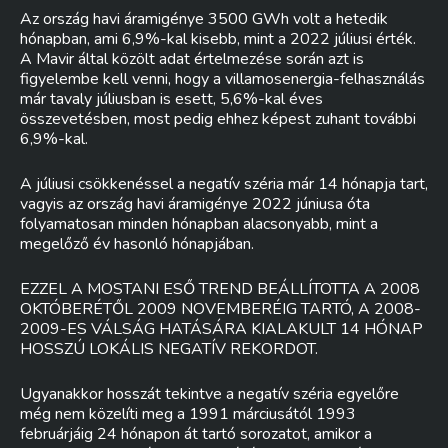
Az ország havi áramigénye 3500 GWh volt a hetedik
hónapban, ami 6,9%-kal kisebb, mint a 2022 júliusi érték.
A Mavir által közölt adat értelmezése során azt is
figyelembe kell venni, hogy a villamosenergia-felhasználás
már tavaly júliusban is esett, 5,6%-kal éves
összevetésben, most pedig ehhez képest zuhant további
6,9%-kal.
A júliusi csökkenéssel a negatív széria már 14 hónapja tart,
vagyis az ország havi áramigénye 2022 júniusa óta
folyamatosan minden hónapban alacsonyabb, mint a
megelőző év hasonló hónapjában.
EZZEL A MOSTANI ESŐ TREND BEÁLLÍTOTTA A 2008
OKTÓBERÉTŐL 2009 NOVEMBERÉIG TARTÓ, A 2008-
2009-ES VÁLSÁG HATÁSÁRA KIALAKULT 14 HÓNAP
HOSSZÚ LOKÁLIS NEGATÍV REKORDOT.
Ugyanakkor hosszát tekintve a negatív széria egyelőre
még nem közelíti meg a 1991 márciusától 1993
februárjáig 24 hónapon át tartó sorozatot, amikor a