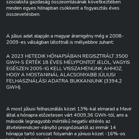
szocialista gazdaság összeomlásának következtében
minden egyes hónapban csökkent a fogyasztás éves
összevetésben.
A július adat alapján a magyar áramigény még a 2008-
2009-es válságban látottnál is mélyebbre zuhant:
A 2023 HETEDIK HÓNAPJÁBAN REGISZTRÁLT 3500
GWH-S ÉRTÉK 18 ÉVES MÉLYPONTOT JELÖL, VAGYIS
EGÉSZEN 2005-IG KELL VISSZAMENÜNK AHHOZ,
HOGY A MOSTANINÁL ALACSONYABB JÚLIUSI
FELHASZNÁLÁSI ADATRA BUKKANJUNK (3394,2
GWH).
A most júliusi felhasználás közel 13%-kal elmarad a Mavir
által a hónapra előzetesen várt 4009,36 GWh-tól, ami a
második legnagyobb mértékű negatív eltérés az
átvitelirendszer-irányító prognózisaitól az immár 14
hónapja tartó sorozat folyamán a júniusi közel -16%-os