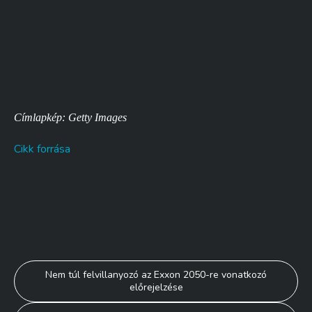
Címlapkép: Getty Images
Cikk forrása
Bejegyzés
Nem túl felvillanyozó az Exxon 2050-re vonatkozó
előrejelzése
navigáció