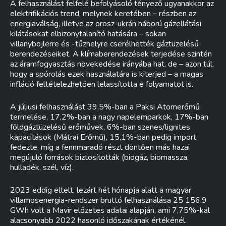
A felhasználást felfelé befolyásoló tényező ugyanakkor az
elektrifikációs trend, melynek keretében – részben az
energiaválság, illetve az orosz-ukrán háború gázellátási
kilátásokat elbizonytalanító hatására – sokan
villanybojlerre és -tűzhelyre cserélhették gáztüzelésű
berendezéseiket. A klímaberendezések terjedése szintén
az áramfogyasztás növekedése irányába hat, de – azon túl,
hogy a spórolás ezek használatára is kiterjed – a magas
infláció feltételezhetően lelassította e folyamatot is.
A júliusi felhasználást 39,5%-ban a Paksi Atomerőmű
termelése, 17,2%-ban a nagy napelemparkok, 17%-ban
földgáztüzelésű erőművek, 6%-ban szenes/lignites
kapacitások (Mátrai Erőmű), 15,1%-ban pedig import
fedezte, míg a fennmaradó részt döntően más hazai
megújuló források biztosították (biogáz, biomassza,
hulladék, szél, víz).
2023 eddig eltelt, lezárt hét hónapja alatt a magyar
villamosenergia-rendszer bruttó felhasználása 25 156,9
GWh volt a Mavir előzetes adatai alapján, ami 7,75%-kal
alacsonyabb 2022 hasonló időszakának értékénél.