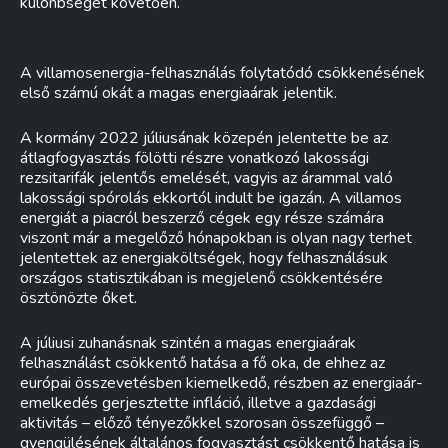
különbséget követően.
A villamosenergia-felhasználás folytatódó csökkenésének
első számú okát a magas energiaárak jelentik.
A kormány 2022 júliusának közepén jelentette be az
átlagfogyasztás fölötti részre vonatkozó lakossági
rezsitarifák jelentős emelését, vagyis az árammal való
lakossági spórolás ekkortól indult be igazán. A villamos
energiát a piacról beszerző cégek egy része számára
viszont már a megelőző hónapokban is olyan nagy terhet
jelentettek az energiaköltségek, hogy felhasználásuk
országos statisztikában is megjelenő csökkentésére
ösztönözte őket.
A júliusi zuhanásnak szintén a magas energiaárak
felhasználást csökkentő hatása a fő oka, de ehhez az
európai összevetésben kiemelkedő, részben az energiaár-
emelkedés gerjesztette infláció, illetve a gazdasági
aktivitás – előző tényezőkkel szorosan összefüggő –
gyengülésének általános fogyasztást csökkentő hatása is