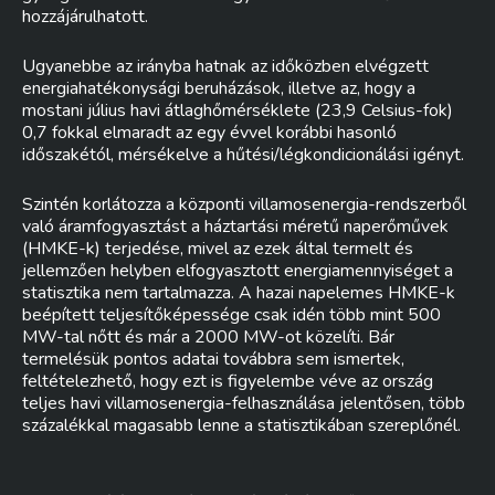
hozzájárulhatott.
Ugyanebbe az irányba hatnak az időközben elvégzett
energiahatékonysági beruházások, illetve az, hogy a
mostani július havi átlaghőmérséklete (23,9 Celsius-fok)
0,7 fokkal elmaradt az egy évvel korábbi hasonló
időszakétól, mérsékelve a hűtési/légkondicionálási igényt.
Szintén korlátozza a központi villamosenergia-rendszerből
való áramfogyasztást a háztartási méretű naperőművek
(HMKE-k) terjedése, mivel az ezek által termelt és
jellemzően helyben elfogyasztott energiamennyiséget a
statisztika nem tartalmazza. A hazai napelemes HMKE-k
beépített teljesítőképessége csak idén több mint 500
MW-tal nőtt és már a 2000 MW-ot közelíti. Bár
termelésük pontos adatai továbbra sem ismertek,
feltételezhető, hogy ezt is figyelembe véve az ország
teljes havi villamosenergia-felhasználása jelentősen, több
százalékkal magasabb lenne a statisztikában szereplőnél.