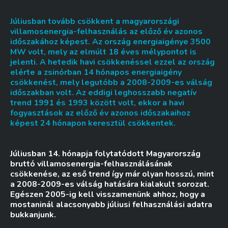
Júliusban tovább csökkent a magyarországi
villamosenergia-felhasználás az előző év azonos
időszakához képest. Az ország energiaigénye 3500
MW volt, mely az elmúlt 18 éves mélypontot is
jelenti. A hetedik havi csökkenéssel ezzel az ország
elérte a zsinórban 14 hónapos energiaigény
csökkenést, mely legutóbb a 2008-2009-es válság
időszakban volt. Az eddigi leghosszabb negatív
trend 1991 és 1993 között volt, ekkor a havi
fogyasztások az előző év azonos időszakaihoz
képest 24 hónapon keresztül csökkentek.
Júliusban 14. hónapja folytatódott Magyarország
bruttó villamosenergia-felhasználásának
csökkenése, az eső trend így már olyan hosszú, mint
a 2008-2009-es válság hatására kialakult sorozat.
Egészen 2005-ig kell visszamenünk ahhoz, hogy a
mostaninál alacsonyabb júliusi felhasználási adatra
bukkanjunk.