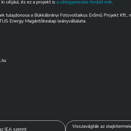
ki céljául, és ez a projekt is
a célegyenesbe fordult már
.
rk tulajdonosa a Bükkábrányi Fotovoltaikus Erőmű Projekt Kft.,
TUS Energy Magántőkealap leányvállalata.
k.hu
Visszavágták az olajkitermel
az IEA szerint