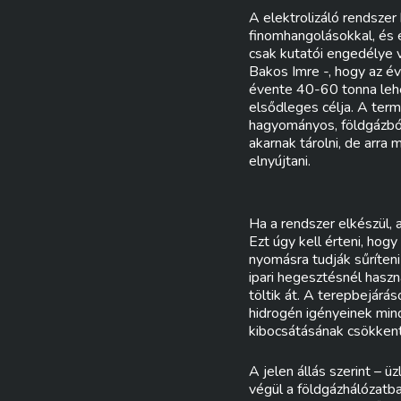
A elektrolizáló rendszer
finomhangolásokkal, és
csak kutatói engedélye v
Bakos Imre -, hogy az 
évente 40-60 tonna lehe
elsődleges célja. A term
hagyományos, földgázból
akarnak tárolni, de arra
elnyújtani.
Ha a rendszer elkészül, 
Ezt úgy kell érteni, ho
nyomásra tudják sűríteni
ipari hegesztésnél has
töltik át. A terepbejárá
hidrogén igényeinek mind
kibocsátásának csökkent
A jelen állás szerint – 
végül a földgázhálózatb