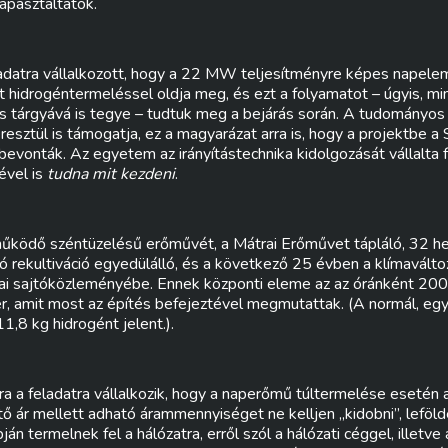
apasztaltatok.
feladatra vállalkozott, hogy a 22 MW teljesítményre képes napel
t hidrogéntermeléssel oldja meg, és ezt a folyamatot – úgyis, min
tárgyává is tegye – tudtuk meg a bejárás során. A tudományos v
resztül is támogatja, ez a magyarázat arra is, hogy a projektbe a
onták. Az egyetem az irányítástechnika kidolgozását vállalta föl
ével is
tudna mit kezdeni
.
űködő széntüzelésű erőművét, a Mátrai Erőművet tápláló, 32 hek
ló rekultiváció egyedülálló, és a következő 25 évben a klímaváltoz
a mai sajtóközleményébe. Ennek központi eleme az az óránként 20
zer, amit most az építés befejeztével megmutattak. (A normál, e
,8 kg hidrogént jelent.).
a a feladatra vállalkozik, hogy a naperőmű túltermelése esetén 
ető ár mellett adható árammennyiséget ne kelljen „kidobni”, leföl
n termelnek fel a hálózatra, erről szól a hálózati céggel, illetve 