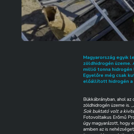
Magyarország egyik l
zöldhidrogén üzeme. 
millió tonna hidrogé
Egyelőre még csak kut
előállított hidrogén a
Bükkábrányban, ahol az 
zöldhidrogén üzeme is. „
Sok buktató volt a kivit
Fotovoltaikus Erőmű Proj
úgy magyarázott, hogy e
amiben az is nehézséget