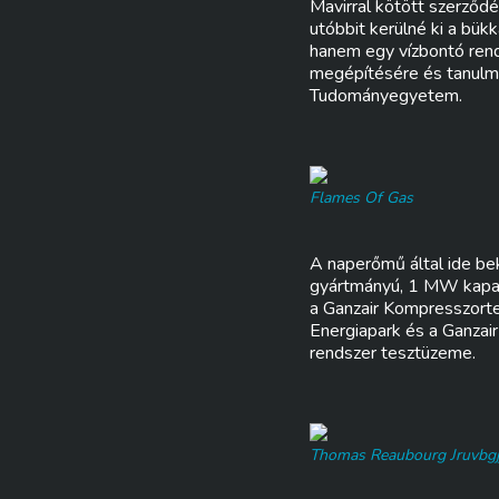
Mavirral kötött szerződ
utóbbit kerülné ki a bü
hanem egy vízbontó rends
megépítésére és tanulmá
Tudományegyetem.
Flames Of Gas
A naperőmű által ide bek
gyártmányú, 1 MW kapaci
a Ganzair Kompresszort
Energiapark és a Ganzai
rendszer tesztüzeme.
Thomas Reaubourg Jruvbgj