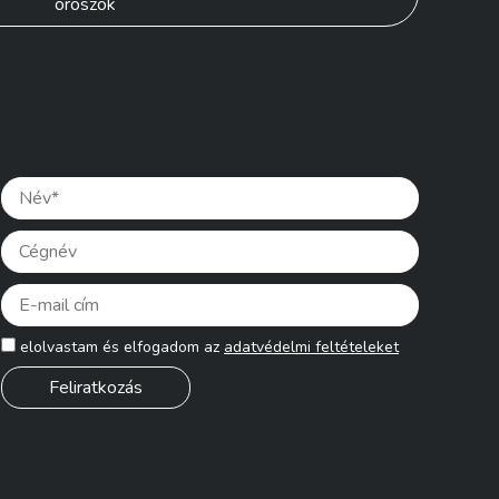
oroszok
Please lea
elolvastam és elfogadom az
adatvédelmi feltételeket