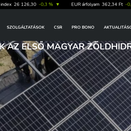
 126,30
-0,3 %
▼
EUR árfolyam
362,34 Ft
-0,4 %
▼
SZOLGÁLTATÁSOK
CSR
PRO BONO
AKTUALITÁS
K AZ ELSŐ MAGYAR ZÖLDHID