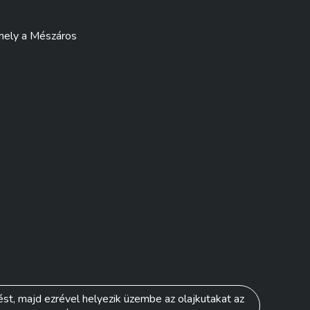
 mely a Mészáros
ést, majd ezrével helyezik üzembe az olajkutakat az