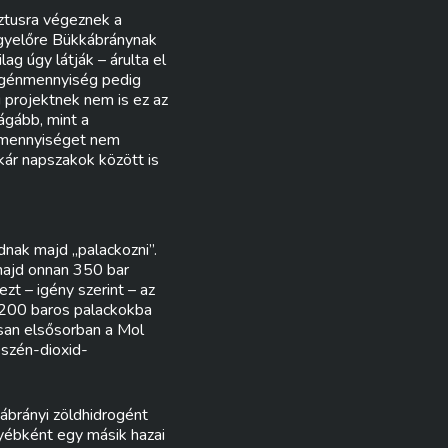
sztusra végeznek a
gyelőre Bükkábránynak
ag úgy látják – árulta el
ogénmennyiség pedig
 projektnek nem is ez az
ágább, mint a
y mennyiséget nem
kár napszakok között is
dnak majd „palackozni”.
majd onnan 350 bar
zt – igény szerint – az
 200 baros palackokba
isan elsősorban a Mol
 szén-dioxid-
kábrányi zöldhidrogént
yébként egy másik hazai