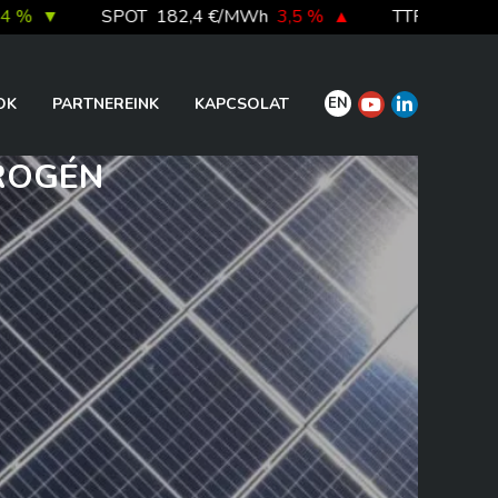
SPOT
182,4 €/MWh
3,5 %
▲
TTF DA
52,4 €/MWh
EN
OK
PARTNEREINK
KAPCSOLAT
ROGÉN