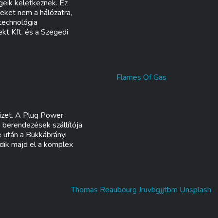
geik keletkeznek. Ez
eket nem a hálózatra,
technológia
kt Kft. és a Szegedi
vizet. A Plug Power
 berendezések szállítója
 után a Bükkábrányi
ődik majd el a komplex