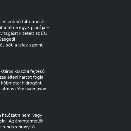
emes erőmű túltermelési
t a téma egyik pionírja –
izsgálat kitételt az EU
 Szegedi
, sőt: a jelek szerint
táros külszíni fejtésű
ás elleni harcot fogja
0 köbméter hidrogént
gy atmoszféra nyomáson
a hálózatra nem, vagy
delni. Az áramtermelők
a rendszerirányító