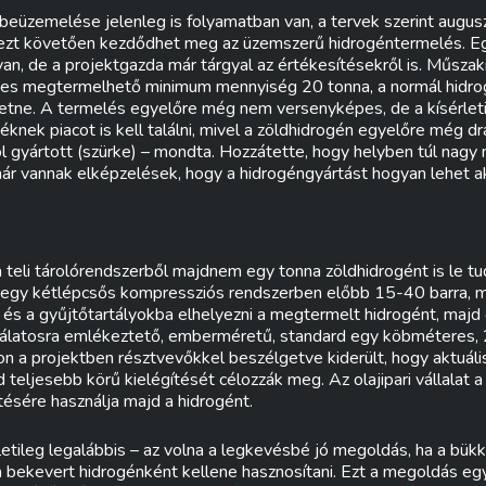
 beüzemelése jelenleg is folyamatban van, a tervek szerint augu
 ezt követően kezdődhet meg az üzemszerű hidrogéntermelés. E
an, de a projektgazda már tárgyal az értékesítésekről is. Műszakil
éves megtermelhető minimum mennyiség 20 tonna, a normál hidr
tne. A termelés egyelőre még nem versenyképes, de a kísérleti
éknek piacot is kell találni, mivel a zöldhidrogén egyelőre még dr
 gyártott (szürke) – mondta. Hozzátette, hogy helyben túl nag
 már vannak elképzelések, hogy a hidrogéngyártást hogyan lehet a
a teli tárolórendszerből majdnem egy tonna zöldhidrogént is le tu
gy egy kétlépcsős kompressziós rendszerben előbb 15-40 barra, 
 és a gyűjtőtartályokba elhelyezni a megtermelt hidrogént, majd e
ználatosra emlékeztető, emberméretű, standard egy köbméteres,
son a projektben résztvevőkkel beszélgetve kiderült, hogy aktuál
 teljesebb körű kielégítését célozzák meg. Az olajipari vállalat a
ésére használja majd a hidrogént.
üzletileg legalábbis – az volna a legkevésbé jó megoldás, ha a bük
a bekevert hidrogénként kellene hasznosítani. Ezt a megoldás eg