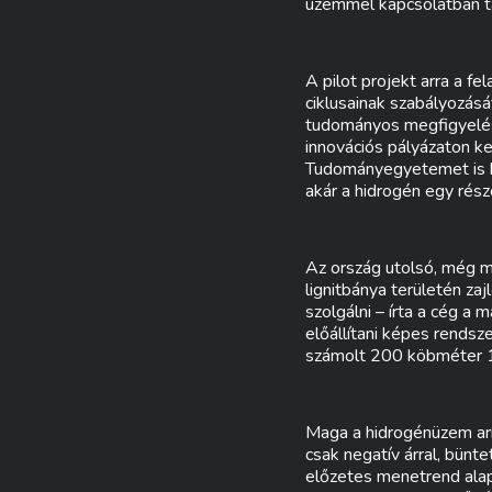
üzemmel kapcsolatban t
A pilot projekt arra a 
ciklusainak szabályozásá
tudományos megfigyelés 
innovációs pályázaton ke
Tudományegyetemet is bev
akár a hidrogén egy rész
Az ország utolsó, még m
lignitbánya területén zaj
szolgálni – írta a cég 
előállítani képes rends
számolt 200 köbméter 11
Maga a hidrogénüzem arr
csak negatív árral, bünt
előzetes menetrend alapjá