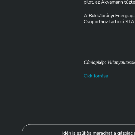
pilot, az Akvamarin tűzte 
A Bükkábrányi Energiapa
Csoporthoz tartozó STA
Címlapkép: Villanyautoso
Cikk forrása
Bejegyzés
Idén is szűkös maradhat a gázpiac 