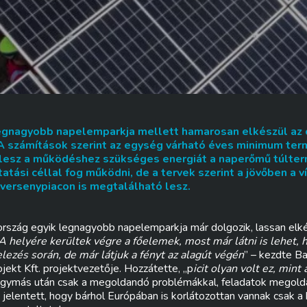
egnagyobb napelemparkja mellett hamarosan elkészül az 
A számítások szerint az egység várható éves minimum ter
n lesz a működéshez szükséges energiát a naperőmű túlter
atási céllal fog működni, de a tervek szerint a jövőben a 
 versenypiacon is megtalálható lesz.
ország egyik legnagyobb napelemparkja már dolgozik, lassan elk
A helyére kerültek végre a főelemek, most már látni is lehet, 
elezés során, de már látjuk a fényt az alagút végén
” – kezdte B
ekt Kft. projektvezetője. Hozzátette, „p
icit olyan volt ez, mint
gymás után csak a megoldandó problémákkal, feladatok megoldásá
 jelentett, hogy bárhol Európában is korlátozottan vannak csak a