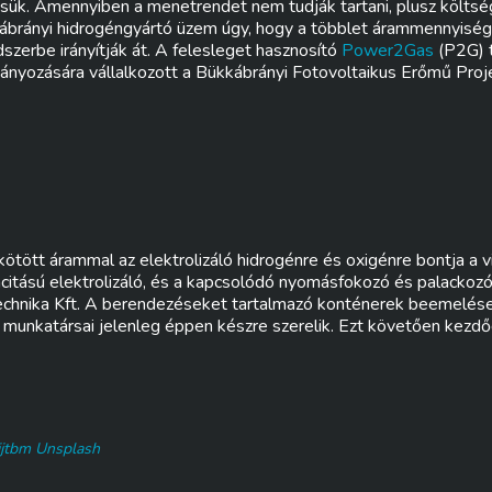
ésük. Amennyiben a menetrendet nem tudják tartani, plusz költsé
kkábrányi hidrogéngyártó üzem úgy, hogy a többlet árammennyiség
zerbe irányítják át. A felesleget hasznosító
Power2Gas
(P2G) 
nyozására vállalkozott a Bükkábrányi Fotovoltaikus Erőmű Proje
ötött árammal az elektrolizáló hidrogénre és oxigénre bontja a 
tású elektrolizáló, és a kapcsolódó nyomásfokozó és palackozó
echnika Kft. A berendezéseket tartalmazó konténerek beemelése
r munkatársai jelenleg éppen készre szerelik. Ezt követően kezd
jtbm Unsplash