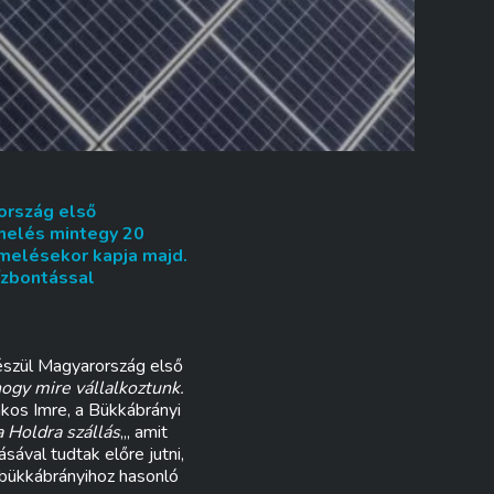
ország első
melés mintegy 20
melésekor kapja majd.
vízbontással
észül Magyarország első
hogy mire vállalkoztunk.
akos Imre, a Bükkábrányi
 a Holdra szállás
„, amit
val tudtak előre jutni,
 bükkábrányihoz hasonló