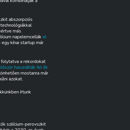
ával kombinálják a
zkit abszorpciós
technológiákkal
leértve más
zilícium napelemcellák
el
 egy kínai startup már
 folytatva a rekordokat
őször használták fel ők
szönhetően mostanra már
úlni azokat.
ikkünkben írtunk
ók szilícium-perovszkit