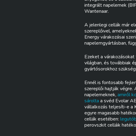
integrált napelemek (BIP
Wantenaar.
A jelenlegi cellák már e
szereplőivel, amelyekne
Energy várakozásai szer
napelemgyártásban, függ
Ezeket a várakozásokat 
világban, és továbbiak é
gyártósorokhoz szüksége
Ennél is fontosabb fejl
szereplői hajtják végre. 
napelemeknek,
amiről k
sárolta
a svéd Evolar AB 
vállalkozás teljesíti-e 
egyre magasabb hatékony
cellák esetében:
legutó
perovszkit celláik haték