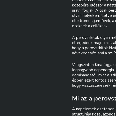
tandemekkel fognak a pi
közepére először a házta
uralni fogják. A csak pe
olyan helyeken, illetve 
elektromos járművek, a m
ezeknek a celláknak.
A perovszkitok olyan mé
elterjednek majd, mint a
hogy a perovszkitok kivá
növekedését, ami a szil
Világszinten Kína fogja u
legnagyobb napenergia-i
dominanciától, mint a sz
éppen ezért fontos szere
hogy visszaszerezzék ré
Mi az a perovsz
A napelemek esetében al
struktúrája közel azono