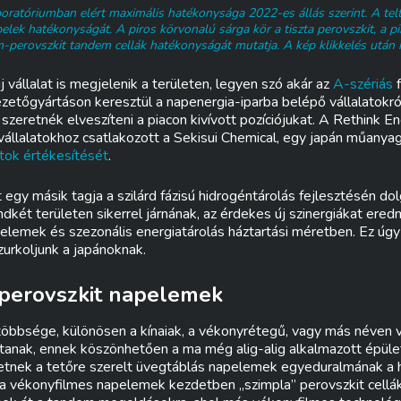
ratóriumban elért maximális hatékonysága 2022-es állás szerint. A telt 
pelek hatékonyságát. A piros körvonalú sárga kör a tiszta perovszkit, a pi
m-perovszkit tandem cellák hatékonyságát mutatja. A kép klikkelés után 
vállalat is megjelenik a területen, legyen szó akár az
A-szériás
f
vezetőgyártáson keresztül a napenergia-iparba belépő vállalatokró
szeretnék elveszíteni a piacon kivívott pozíciójukat. A Rethink 
állalatokhoz csatlakozott a Sekisui Chemical, egy japán műanyagi
itok értékesítését
.
 egy másik tagja a szilárd fázisú hidrogéntárolás fejlesztésén do
ndkét területen sikerrel járnának, az érdekes új szinergiákat er
lemek és szezonális energiatárolás háztartási méretben. Ez úgy 
urkoljunk a japánoknak.
perovszkit napelemek
 többsége, különösen a kínaiak, a vékonyrétegű, vagy más néven
anak, ennek köszönhetően a ma még alig-alig alkalmazott épület
tnek a tetőre szerelt üvegtáblás napelemek egyeduralmának a h
 a vékonyfilmes napelemek kezdetben „szimpla” perovszkit cellák