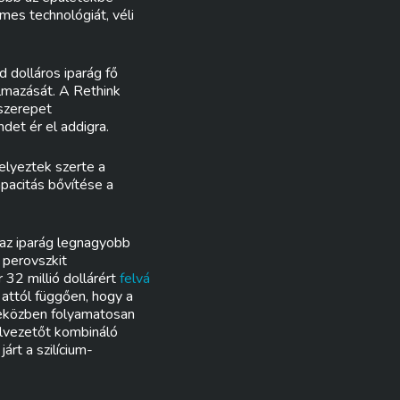
mes technológiát, véli
d dolláros iparág fő
lmazását. A Rethink
 szerepet
et ér el addigra.
elyeztek szerte a
apacitás bővítése a
 az iparág legnagyobb
a perovszkit
 32 millió dollárért
felvá
 attól függően, hogy a
i eközben folyamatosan
élvezetőt kombináló
árt a szilícium-