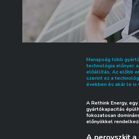
Manapság több gyártó 
technológia előnyei: 
előállítás. Az előbb e
szerint ez a technol
években és akár le is 
A Rethink Energy, egy 
gyártókapacitás épülh
fokozatosan domináns
előnyökkel rendelkezi
A perovszkit a