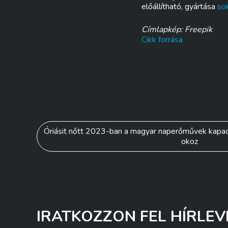
előállítható, gyártása
so
Címlapkép: Freepik
Cikk forrása
Bejegyzés
Óriásit nőtt 2023-ban a magyar naperőművek kapacit
okoz
navigáció
IRATKOZZON FEL HÍRLEV