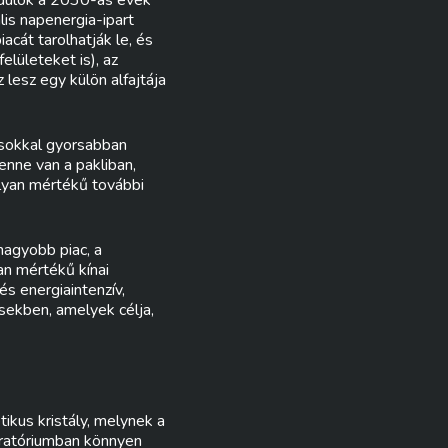
modulok a 2030-as évek
lis napenergia-ipart
acát tarolhatják le, és
lületeket is), az
lesz egy külön alfajtája
 sokkal gyorsabban
enne van a pakliban,
olyan mértékű további
gnagyobb piac, a
n mértékű kínai
és energiaintenzív,
sekben, amelyek célja,
kus kristály, melynek a
oratóriumban könnyen