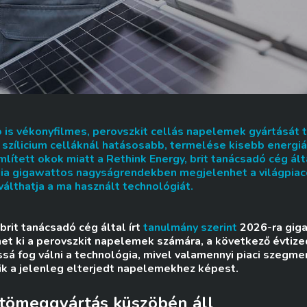
is vékonyfilmes, perovszkit cellás napelemek gyártását t
a szílicium celláknál hatásosabb, termelése kisebb energi
mlített okok miatt a Rethink Energy, brit tanácsadó cég ált
ógia gigawattos nagyságrendekben megjelenhet a világpia
válthatja a ma használt technológiát.
brit tanácsadó cég által írt
tanulmány szerint
2026-ra gig
et ki a perovszkit napelemek számára, a következő évtiz
sá fog válni a technológia, mivel valamennyi piaci szegm
k a jelenleg elterjedt napelemekhez képest.
 tömeggyártás küszöbén áll