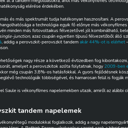
nek át a tandem megoldásokra, ahol más vékonyfilmes technológi
 hatékonyság elérése érdekében.
y más és más spektrumát tudja hatékonyan hasznosítani. A perovs
angolhatósága a technológia egyik fő előnye más vékonyfilmes 
én minden más fotovoltaikus félvezetővel jól kombinálható, be
single-junction
, azaz csupán egyetlen típusú félvezetőből álló s
%
, addig a perovszkit-perovszkit tandem
akár 44%-ot is elérhet
–
áson.
lehetőségek nagy része a következő évtizedben fog kibontakozni,
rát, amelyet a perovszkitok azóta folytatnak, hogy
2009-ben el
kkor még csupán 3,8%-os hatásfokkal. A gyors fejlődésnek kö
eglévő technológiák többségével, és hamarosan felül is fogják m
yel Saule is vékonyfilmes napelemekben utazik, amiről az alábbi c
ovszkit tandem napelemek
 vékonyrétegű modulokkal foglalkozik, addig a nagy napelemgyárt