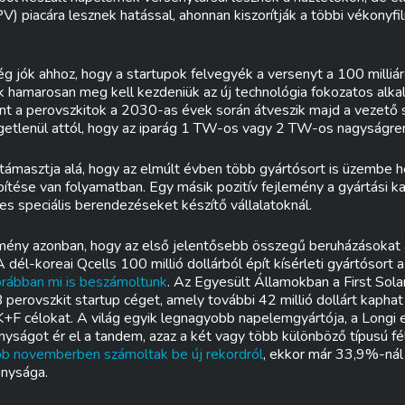
V) piacára lesznek hatással, ahonnan kiszorítják a többi vékonyfil
lég jók ahhoz, hogy a startupok felvegyék a versenyt a 100 milliár
k hamarosan meg kell kezdeniük az új technológia fokozatos alka
int a perovszkitok a 2030-as évek során átveszik majd a vezető
etlenül attól, hogy az iparág 1 TW-os vagy 2 TW-os nagyságrend
támasztja alá, hogy az elmúlt évben több gyártósort is üzembe h
pítése van folyamatban. Egy másik pozitív fejlemény a gyártási k
s speciális berendezéseket készítő vállalatoknál.
emény azonban, hogy az első jelentősebb összegű beruházásokat
A dél-koreai Qcells 100 millió dollárból épít kísérleti gyártósort 
orábban mi is beszámoltunk
. Az Egyesült Államokban a First Solar
perovszkit startup céget, amely további 42 millió dollárt kaphat
a K+F célokat. A világ egyik legnagyobb napelemgyártója, a Long
ságot ér el a tandem, azaz a két vagy több különböző típusú f
bb novemberben számoltak be új rekordról
, ekkor már 33,9%-nál j
onysága.