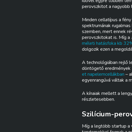
idővel egyre többen tér
perovszkitot a nagyobb
Minden cellatípus a fén
spektrumának rugalmas h
szemben, mert ennek rév
perovszkitokat is. Míg a
méleti hatásfoka kb 32
dolgozik ezen a megold
A technológiában rejlő 
döntögető eredmények so
et napelemcellákban
– a
egyenrangúvá váltak a m
A kínaiak mellett a leng
részletesebben.
Szilícium-per
Míg a legtöbb startup a