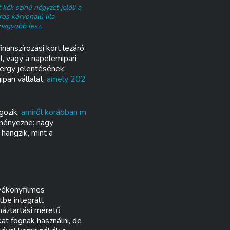
kék színű négyzet jelöli a
ros körvonalú lila
nagyobb lesz.
inanszírozási kört lezáró
l, vagy a napelemipari
Energy jelentésének
pari vállalat,
amely 202
lgozik,
amiről korábban m
edményezne: nagy
hangzik, mint a
 vékonyfilmes
be integrált
áztartási méretű
at fognak használni, de