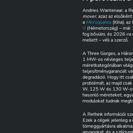
Andries Wantenaar, a R
mover
, azaz az elsőként
a
Microquanta
(Kína), az
V
(Németország) – már 1
fog bővülni, és 2026-ra
mellett – véli a szerző.
A Three Gorges, a Három
1 MW-os névleges telje
méretkategóriában világ
teljesítménygaranciát vá
degradáció. Hogy itt csa
problémát, az majd csak 
W, 125 W és 130 W-os p
hasonló méreteket, egyá
modulokat tudnak megbí
A Rethink információi sz
Ezek a cégek jelenleg a
tömeggyártásra alkalmas
anyagokat, és a szilíci