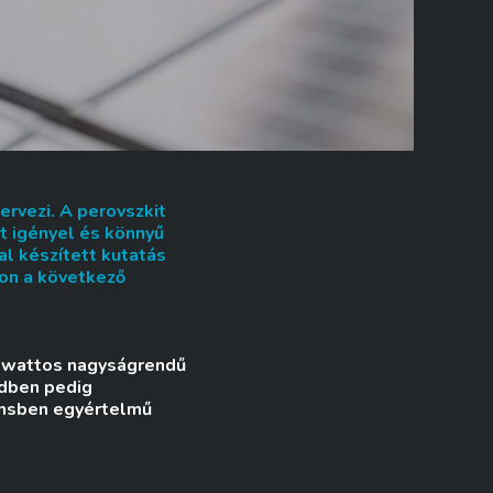
ervezi. A perovszkit
át igényel és könnyű
al készített kutatás
con a következő
awattos nagyságrendű
edben pedig
ensben egyértelmű