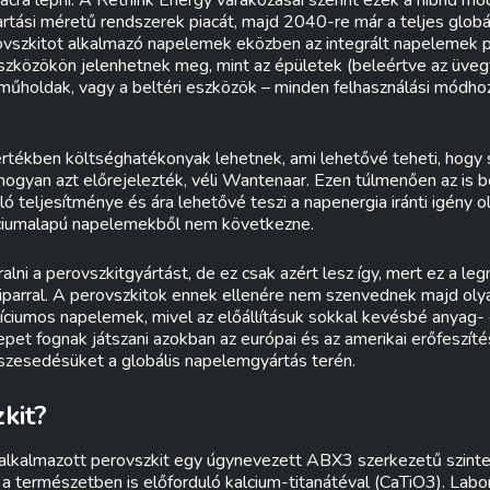
acra lépni. A Rethink Energy várakozásai szerint ezek a hibrid 
rtási méretű rendszerek piacát, majd 2040-re már a teljes globá
rovszkitot alkalmazó napelemek eközben az integrált napelemek pi
eszközökön jelenhetnek meg, mint az épületek (beleértve az üvegfe
űholdak, vagy a beltéri eszközök – minden felhasználási módhoz 
rtékben költséghatékonyak lehetnek, ami lehetővé teheti, hogy
hogyan azt előrejelezték, véli Wantenaar. Ezen túlmenően az is b
ló teljesítménye és ára lehetővé teszi a napenergia iránti igény 
íciumalapú napelemekből nem következne.
ralni a perovszkitgyártást, de ez csak azért lesz így, mert ez a le
parral. A perovszkitok ennek ellenére nem szenvednek majd olya
ilíciumos napelemek, mivel az előállításuk sokkal kevésbé anyag- 
pet fognak játszani azokban az európai és az amerikai erőfeszíté
szesedésüket a globális napelemgyártás terén.
kit?
kalmazott perovszkit egy úgynevezett ABX3 szerkezetű szinteti
s a természetben is előforduló kalcium-titanátéval (CaTiO3). Lab