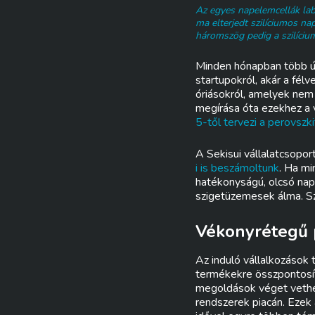
Az egyes napelemcellák labo
ma elterjedt szilíciumos na
háromszög pedig a szilíciu
Minden hónapban több új 
startupokról, akár a fél
óriásokról, amelyek nem 
megírása óta ezekhez a v
5-től tervezi a perovszk
A Sekisui vállalatcsoport
i is beszámoltunk
. Ha mi
hatékonyságú, olcsó nape
szigetüzemesek álma. Sz
Vékonyrétegű 
Az induló vállalkozások
termékekre összpontosít
megoldások véget vethe
rendszerek piacán. Ezek