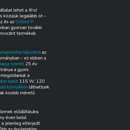
llalat lehet a
first
és közülük legalább öt –
) és az
Oxford P
onban gyorsan tovább
erovszkit termékek
n
kapcsolta hálózatra
az
tományban – ez ebben a
lapja szerint
25 év
átránya a gyors
t megoldaniuk a
don belül
115 W, 120
uló környékén
láthattunk
sak kisebb méretű
lemek előállítására.
ny éven belül
a jelenleg elterjedt
lőbb az épületekbe