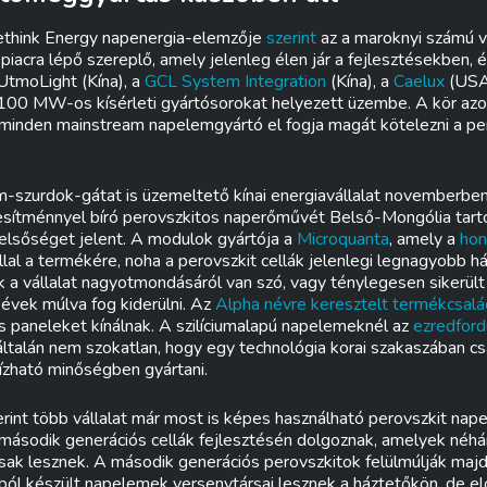
ethink Energy napenergia-elemzője
szerint
az a maroknyi számú vá
 piacra lépő szereplő, amely jelenleg élen jár a fejlesztésekben, 
 UtmoLight (Kína), a
GCL System Integration
(Kína), a
Caelux
(USA
00 MW-os kísérleti gyártósorokat helyezett üzembe. A kör az
 minden mainstream napelemgyártó el fogja magát kötelezni a p
-szurdok-gátat is üzemeltető kínai energiavállalat novemberbe
sítménnyel bíró perovszkitos naperőművét Belső-Mongólia tar
elsőséget jelent. A modulok gyártója a
Microquanta
, amely a
hon
llal a termékére, noha a perovszkit cellák jelenlegi legnagyobb h
k a vállalat nagyotmondásáról van szó, vagy ténylegesen sikerül
évek múlva fog kiderülni. Az
Alpha névre keresztelt termékcsalá
aneleket kínálnak. A szilíciumalapú napelemeknél az
ezredford
ltalán nem szokatlan, hogy egy technológia korai szakaszában c
zható minőségben gyártani.
erint több vállalat már most is képes használható perovszkit nape
 második generációs cellák fejlesztésén dolgoznak, amelyek néhá
ak lesznek. A második generációs perovszkitok felülmúlják majd 
umból készült napelemek versenytársai lesznek a háztetőkön, de e