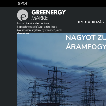
Skip
SPOT
to
content
TTF DA
BEMUTATKOZÁS
Hosszú távú emberi és üzleti
kapcsolatokat építünk azért, hogy
kölcsönösen segítsük egymást céljaink
elérésében
NAGYOT Z
EUA
ÁRAMFOGYA
DAX index
EUR árfolyam