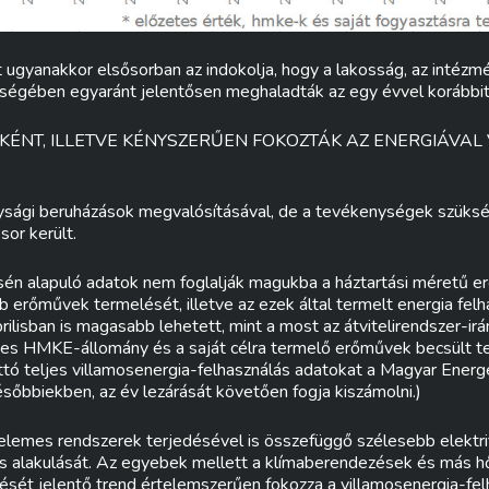
ugyanakkor elsősorban az indokolja, hogy a lakosság, az intézm
ségében egyaránt jelentősen meghaladták az egy évvel korábbit
ÉNT, ILLETVE KÉNYSZERŰEN FOKOZTÁK AZ ENERGIÁVAL
sági beruházások megvalósításával, de a tevékenységek szüksé
sor került.
sén alapuló adatok nem foglalják magukba a háztartási méretű
b erőművek termelését, illetve az ezek által termelt energia felh
ilisban is magasabb lehetett, mint a most az átvitelirendszer-irán
es HMKE-állomány és a saját célra termelő erőművek becsült t
tó teljes villamosenergia-felhasználás adatokat a Magyar Energ
ésőbbiekben, az év lezárását követően fogja kiszámolni.)
elemes rendszerek terjedésével is összefüggő szélesebb elektrif
ás alakulását. Az egyebek mellett a klímaberendezések és más hő
ését jelentő trend értelemszerűen fokozza a villamosenergia-fel