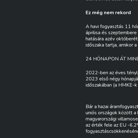
Ez még nem rekord
A havi fogyasztás 11 hó
áprilisa és szeptembere
hatására azév októberét
időszaka tartja, amikor
24 HÓNAPON ÁT MIN
2022-ben az éves tényl
2023 első négy hónapjá
időszakában (a HMKE-k é
Bár a hazai áramfogyasz
uniós országok között a
magyarországi villamose
az érték fele az EU -6,2
fogyasztáscsökkenésének