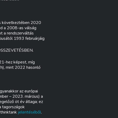
rus következtében 2020
rad a 2008-as válság
t a rendszerváltás
iusától 1993 februárjáig
ÖSSZEVETÉSBEN.
21-hez képest, míg
), mint 2022 hasonló
ugyanakkor az európai
mber – 2023. március) a
gelőző öt év átlaga; ez
 a tagországok
 thinktank
jelentéséből
.