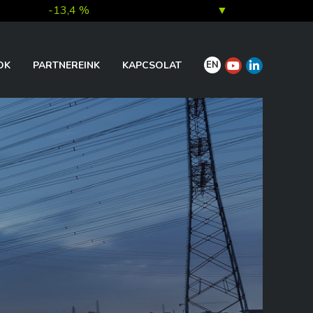
-13,4 %
▼
7,0 %
▲
EN
OK
PARTNEREINK
KAPCSOLAT
1,0 %
▲
0,1 %
▲
0,2 %
▲