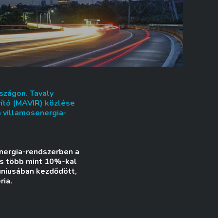
szágon. Tavaly
yító (MAVIR) közlése
a villamosenergia-
energia-rendszerben a
 és több mint 10%-kal
júniusában kezdődött,
ria.