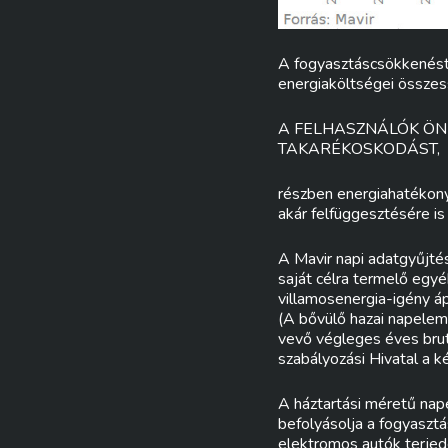
A fogyasztáscsökkenést 
energiaköltségei összes
A FELHASZNÁLÓK ÖNK
TAKARÉKOSKODÁST,
részben energiahatékony
akár felfüggesztésére is 
A Mavir napi adatgyűjté
saját célra termelő egyé
villamosenergia-igény ápr
(A bővülő hazai napelem
vevő végleges éves brut
szabályozási Hivatal a k
A háztartási méretű nap
befolyásolja a fogyaszt
elektromos autók terjed