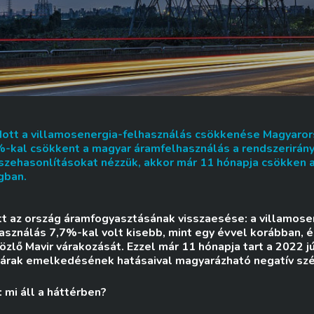
ódott a villamosenergia-felhasználás csökkenése Magyaror
%-kal csökkent a magyar áramfelhasználás a rendszerirán
sszehasonlításokat nézzük, akkor már 11 hónapja csökken 
gban.
tt az ország áramfogyasztásának visszaesése: a villamos
lhasználás 7,7%-kal volt kisebb, mint egy évvel korábban,
közlő Mavir várakozását. Ezzel már 11 hónapja tart a 2022 
aárak emelkedésének hatásaival magyarázható negatív szé
 mi áll a háttérben?