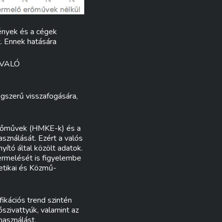
ények és a cégek
. Ennek hatására
 VALÓ
gszerű visszafogására,
 erőművek (HMKE-k) és a
asználását. Ezért a valós
yító által közölt adatok.
ermelését is figyelembe
etikai és Közmű-
ikációs trend szintén
szivattyúk, valamint az
használást.