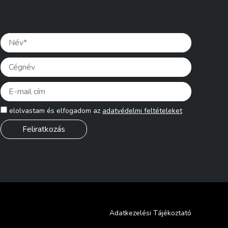
Please lea
elolvastam és elfogadom az
adatvédelmi feltételeket
Adatkezelési Tájékoztató