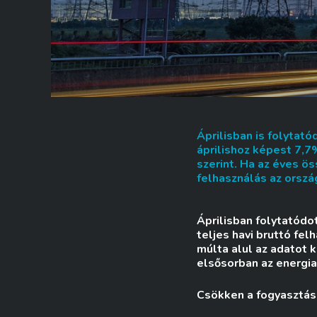
Áprilisban is folytat
áprilishoz képest 7,7
szerint. Ha az éves ö
felhasználás az orszá
Áprilisban folytatódo
teljes havi bruttó fe
múlta alul az adatot 
elsősorban az energi
Csökken a fogyasztás: