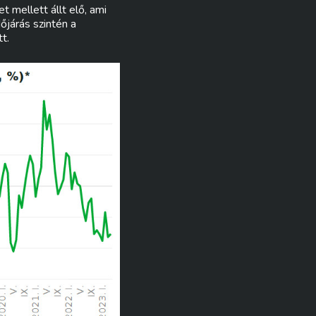
 mellett állt elő, ami
őjárás szintén a
t.