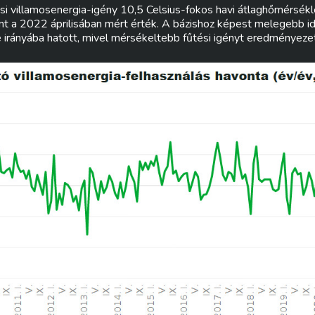
 villamosenergia-igény 10,5 Celsius-fokos havi átlaghőmérséklet
nt a 2022 áprilisában mért érték. A bázishoz képest melegebb id
 irányába hatott, mivel mérsékeltebb fűtési igényt eredményezet