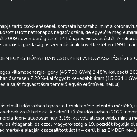
napja tartó csökkenésének sorozata hosszabb, mint a koronaví
 között látott hathónapos negatív széria, de egyelőre még elma
ől 2009 novemberéig tartó 14 hónapos visszaeséstől. A rekordo
 a szocialista gazdaság összeomlásának következtében 1991 márc
DEN EGYES HÓNAPBAN CSÖKKENT A FOGYASZTÁS ÉVES 
eges villamosenergia-igény (45 758 GWh) 2,48%-kal esett 20
ban összesen 7,29%-kal fogyott kevesebb áram (15 064,1 GWh
s a saját fogyasztásra termelő egyéb erőművek nélkül).
tás elmúlt időszakban tapasztalt csökkenése jelentős mértékű, 
 kisebbek közé tartozik. Az elmúlt fűtési időszakban (2022. nove
nergia-igény átlagosan havi 3,1%-kal volt alacsonyabb, mint a me
%-os átlagának, és ezzel Magyarország a 19. pozíciót foglalja el
 mértéke alapján összeállított listán – derül ki az EMBER nevű