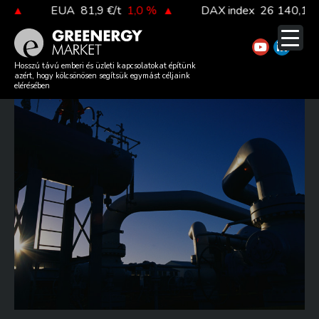
Skip
▲
EUA
81,9 €/t
1,0 %
▲
DAX index
26 140,13
0,
to
content
ÓRIÁSI GÁZKITERMELÉSBE
Hosszú távú emberi és üzleti kapcsolatokat építünk
azért, hogy kölcsönösen segítsük egymást céljaink
KEZD A MOL!
elérésében