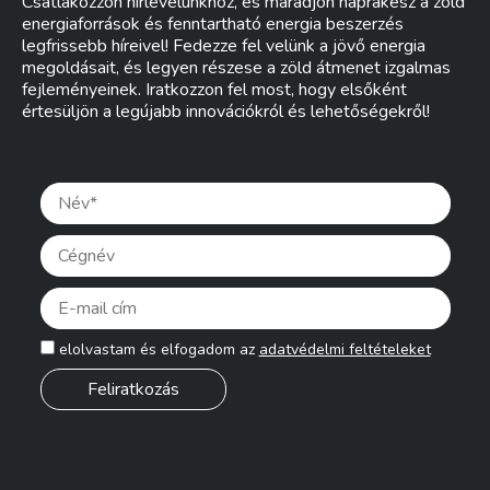
Csatlakozzon hírlevelünkhöz, és maradjon naprakész a zöld
energiaforrások és fenntartható energia beszerzés
legfrissebb híreivel! Fedezze fel velünk a jövő energia
megoldásait, és legyen részese a zöld átmenet izgalmas
fejleményeinek. Iratkozzon fel most, hogy elsőként
értesüljön a legújabb innovációkról és lehetőségekről!
Pleas
elolvastam és elfogadom az
adatvédelmi feltételeket