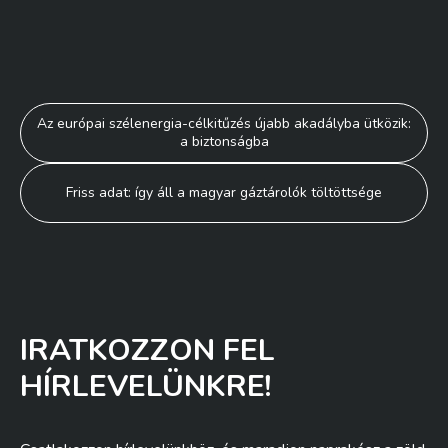
Bejegyzés
Az európai szélenergia-célkitűzés újabb akadályba ütközik:
a biztonságba
navigáció
Friss adat: így áll a magyar gáztárolók töltöttsége
IRATKOZZON FEL
HÍRLEVELÜNKRE!