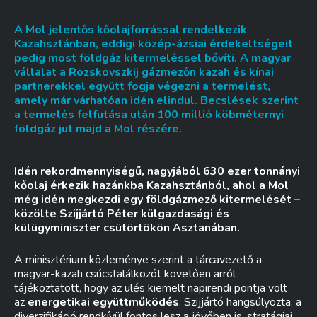
A Mol jelentős kőolajforrással rendelkezik
Kazahsztánban, eddigi közép-ázsiai érdekeltségeit
pedig most földgáz kitermeléssel bővíti. A magyar
vállalat a Rozskovszkij gázmezőn kazah és kínai
partnerekkel együtt fogja végezni a termelést,
amely már várhatóan idén elindul. Becslések szerint
a termelés felfutása után 100 millió köbméternyi
földgáz jut majd a Mol részére.
Idén rekordmennyiségű, nagyjából 630 ezer tonnányi
kőolaj érkezik hazánkba Kazahsztánból, ahol a Mol
még idén megkezdi egy földgázmező kitermelését –
közölte Szijjártó Péter külgazdasági és
külügyminiszter csütörtökön Asztanában.
A minisztérium közleménye szerint a tárcavezető a
magyar-kazah csúcstalálkozót követően arról
tájékoztatott, hogy az ülés kiemelt napirendi pontja volt
az
energetikai együttműködés
. Szijjártó hangsúlyozta: a
diverzifikáció rendkívül fontos lesz a jövőben is, stratágiai