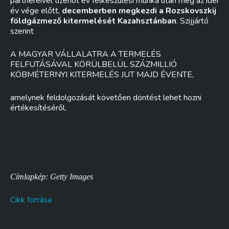
partnereivel tizenöt év felkészülési munka után még az idei
év vége előtt,
decemberben megkezdi a Rozskovszkij
földgázmező kitermelését Kazahsztánban
. Szijjártó
szerint
A MAGYAR VÁLLALATRA A TERMELÉS
FELFUTÁSÁVAL KÖRÜLBELÜL SZÁZMILLIÓ
KÖBMÉTERNYI KITERMELÉS JUT MAJD ÉVENTE,
amelynek feldolgozását követően döntést lehet hozni
értékesítéséről.
Címlapkép: Getty Images
Cikk forrása