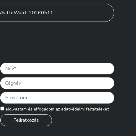
hatToWatch 20260511
Please lea
elolvastam és elfogadom az
adatvédelmi feltételeket