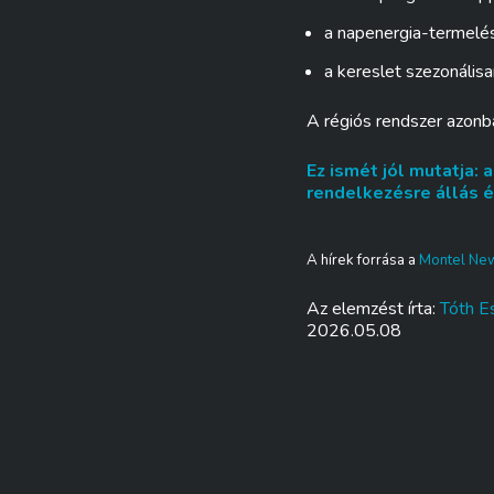
a napenergia-termelé
a kereslet szezonáli
A régiós rendszer azonba
Ez ismét jól mutatja:
rendelkezésre állás 
A hírek forrása a
Montel Ne
Az elemzést írta:
Tóth Es
2026.05.08