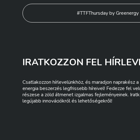
Bejegyzés
#TTFThursday by Greenergy
navigáció
IRATKOZZON FEL HÍRLEV
Csatlakozzon hírlevelünkhöz, és maradjon naprakész a 
energia beszerzés legfrissebb híreivel! Fedezze fel ve
részese a zöld átmenet izgalmas fejleményeinek. Iratk
legújabb innovációkról és lehetőségekről!