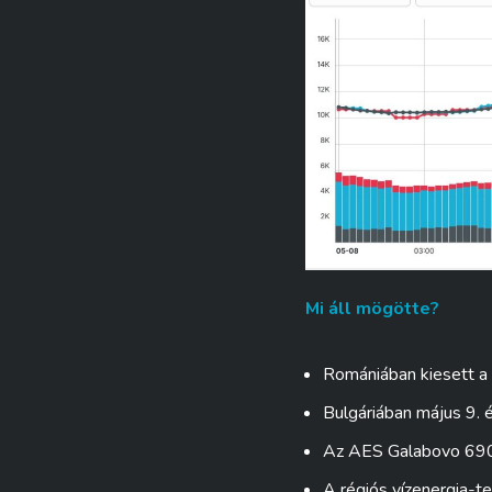
Mi áll mögötte?
Romániában kiesett 
Bulgáriában május 9. 
Az AES Galabovo 690
A régiós vízenergia-t