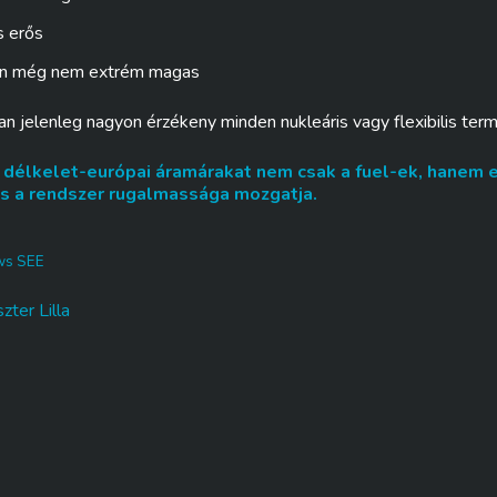
s erős
san még nem extrém magas
n jelenleg nagyon érzékeny minden nukleáris vagy flexibilis term
 a délkelet-európai áramárakat nem csak a fuel-ek, hanem 
és a rendszer rugalmassága mozgatja.
ws SEE
zter Lilla