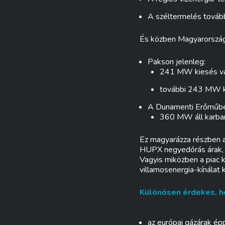
A széltermelés továb
És közben Magyarországo
Pakson jelenleg:
241 MW kiesés vá
további 243 MW kar
A Dunamenti Erőműbe
360 MW áll karban
Ez magyarázza részben a
HUPX negyedórás árak,
Vagyis miközben a piac k
villamosenergia-kínálat 
Különösen érdekes, ho
az európai gázárak ép