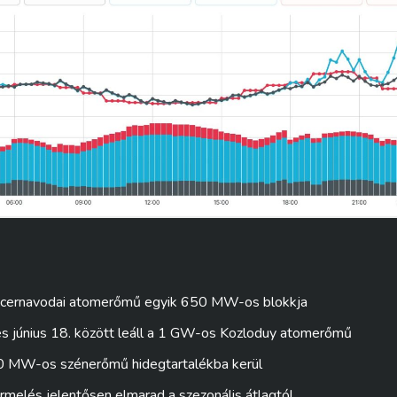
a cernavodai atomerőmű egyik 650 MW-os blokkja
és június 18. között leáll a 1 GW-os Kozloduy atomerőmű
 MW-os szénerőmű hidegtartalékba kerül
ermelés jelentősen elmarad a szezonális átlagtól