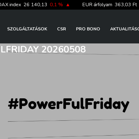
ex
26 140,13
0,1 %
▲
EUR árfolyam
363,03 Ft
0,2 %
SZOLGÁLTATÁSOK
CSR
PRO BONO
AKTUALITÁS
FRIDAY 20260508