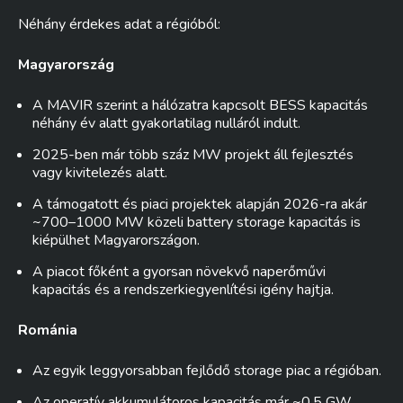
Néhány érdekes adat a régióból:
Magyarország
A MAVIR szerint a hálózatra kapcsolt BESS kapacitás
néhány év alatt gyakorlatilag nulláról indult.
2025-ben már több száz MW projekt áll fejlesztés
vagy kivitelezés alatt.
A támogatott és piaci projektek alapján 2026-ra akár
~700–1000 MW közeli battery storage kapacitás is
kiépülhet Magyarországon.
A piacot főként a gyorsan növekvő naperőművi
kapacitás és a rendszerkiegyenlítési igény hajtja.
Románia
Az egyik leggyorsabban fejlődő storage piac a régióban.
Az operatív akkumulátoros kapacitás már ~0,5 GW