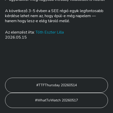
A következő 3-5 évben a SEE régió egyik legfontosabb
kérdése lehet nem az, hogy épül-e még napelem —
hanem hogy lesz-e elég tároló mellé.
Az elemzést írta:
Tóth Eszter Lilla
2026.05.15
Bejegyzés
#TTFThursday 20260514
navigáció
#WhatToWatch 20260517