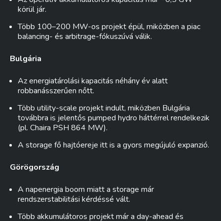
körül jár.
Több 100–200 MW-os projekt épül, miközben a piac
balancing- és arbitrage-fókuszúvá válik.
Bulgária
Az energiatárolási kapacitás néhány év alatt
robbanásszerűen nőtt.
Több utility-scale projekt indult, miközben Bulgária
továbbra is jelentős pumped hydro háttérrel rendelkezik
(pl. Chaira PSH 864 MW).
A storage fő hajtóereje itt is a gyors megújuló expanzió.
Görögország
A napenergia boom miatt a storage már
rendszerstabilitási kérdéssé vált.
Több akkumulátoros projekt már a day-ahead és