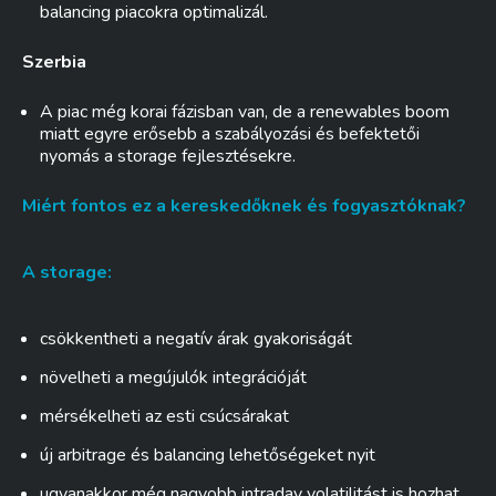
balancing piacokra optimalizál.
Szerbia
A piac még korai fázisban van, de a renewables boom
miatt egyre erősebb a szabályozási és befektetői
nyomás a storage fejlesztésekre.
Miért fontos ez a kereskedőknek és fogyasztóknak?
A storage:
csökkentheti a negatív árak gyakoriságát
növelheti a megújulók integrációját
mérsékelheti az esti csúcsárakat
új arbitrage és balancing lehetőségeket nyit
ugyanakkor még nagyobb intraday volatilitást is hozhat