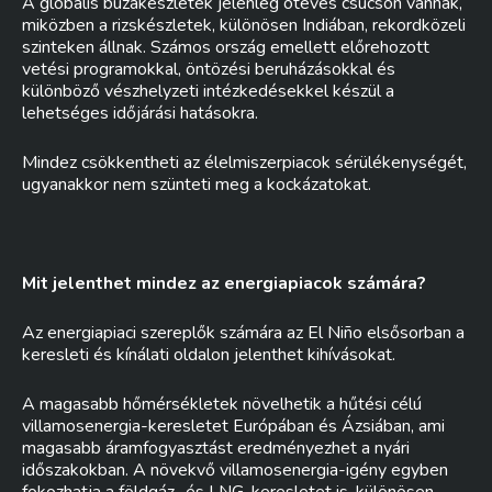
A globális búzakészletek jelenleg ötéves csúcson vannak,
miközben a rizskészletek, különösen Indiában, rekordközeli
szinteken állnak. Számos ország emellett előrehozott
vetési programokkal, öntözési beruházásokkal és
különböző vészhelyzeti intézkedésekkel készül a
lehetséges időjárási hatásokra.
Mindez csökkentheti az élelmiszerpiacok sérülékenységét,
ugyanakkor nem szünteti meg a kockázatokat.
Mit jelenthet mindez az energiapiacok számára?
Az energiapiaci szereplők számára az El Niño elsősorban a
keresleti és kínálati oldalon jelenthet kihívásokat.
A magasabb hőmérsékletek növelhetik a hűtési célú
villamosenergia-keresletet Európában és Ázsiában, ami
magasabb áramfogyasztást eredményezhet a nyári
időszakokban. A növekvő villamosenergia-igény egyben