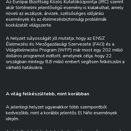
Az Európai Bizottság Közös Kutatóközpontja (JRC) szerint
akár történelmi jelentőségű esemény is kialakulhat, amely
növeli az aszályok, árvizek, szélsőséges időjárási
események és az élelmezésbiztonsági problémák
kockázatát világszerte.
A helyzet súlyosságát jól mutatja, hogy az ENSZ
Élelmezési és Mezőgazdasági Szervezete (FAO) és a
Világélelmezési Program (WFP) már most egy 202 millió
dolláros programot indított, amelynek célja, hogy 22
országban mintegy 8,8 millió embert segítsen felkészülni a
várható hatásokra.
A világ felkészültebb, mint korábban
A jelenlegi helyzet ugyanakkor több szempontból
kedvezőbb, mint a korábbi jelentős El Niño események
idején.