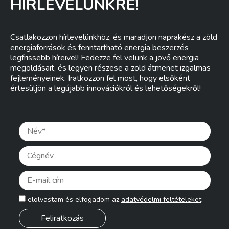
HÍRLEVELÜNKRE!
Csatlakozzon hírlevelünkhöz, és maradjon naprakész a zöld
energiaforrások és fenntartható energia beszerzés
legfrissebb híreivel! Fedezze fel velünk a jövő energia
megoldásait, és legyen részese a zöld átmenet izgalmas
fejleményeinek. Iratkozzon fel most, hogy elsőként
értesüljön a legújabb innovációkról és lehetőségekről!
Pleas
elolvastam és elfogadom az
adatvédelmi feltételeket