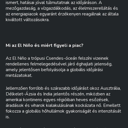
ismert, hatásai jóval túlmutatnak az időjáráson. A
mezőgazdaság, a vízgazdálkodás, az élelmiszerellátás és
az energiapiacok egyaránt érzékenyen reagálnak az általa
kiváltott változásokra.
Mi az El Niño és miért figyeli a piac?
Az El Niño a trópusi Csendes-óceán felszíni vizeinek
rendellenes felmelegedésével járó éghajlati jelenség,
amely jelentősen befolyásolja a globális időjárási
mintázatokat.
Jellemzően forróbb és szárazabb időjárást okoz Ausztrália,
Délkelet-Ázsia és India jelentős részén, miközben az
amerikai kontinens egyes régióiban heves esőzések,
áradások és viharok kialakulásának kockázata nő. Emellett
fokozza a globális hőhullámok gyakoriságát és intenzitását
is.