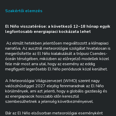
Szakértői elemzés
El Niño visszatérése: a következő 12–18 hónap egyik
legfontosabb energiapiaci kockázata lehet
Az elmúlt hetekben jelentősen megváltozott a klímapiaci
narratíva. Az ausztrál meteorológiai szolgálat hivatalosan is
megerősítette az El Niño kialakulását a trópusi Csendes-
óceán térségében, miközben az előrejelző modellek közel
fele már most arra utal, hogy az esemény az eddig
megfigyelt legerősebb El Niño periódusok közé kerülhet.
A Meteorológiai Világszervezet (WMO) szerint nagy
valószínűséggel 2027 elejéig fennmaradnak az El Niño
körülmények, ami azt jelenti, hogy a globális gazdaság és
az energiapiacok hosszabb időn keresztül
szembesülhetnek a jelenség következményeivel.
Bár az El Niño elsősorban meteorológiai eseményként