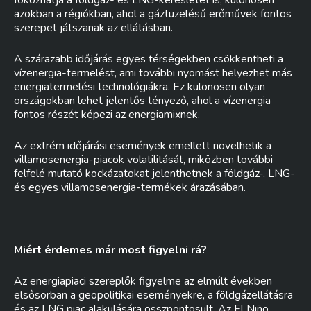
fokozhatja a földgáz- és LNG-keresletet is, különösen
azokban a régiókban, ahol a gáztüzelésű erőművek fontos
szerepet játszanak az ellátásban.
A szárazabb időjárás egyes térségekben csökkentheti a
vízenergia-termelést, ami további nyomást helyezhet más
energiatermelési technológiákra. Ez különösen olyan
országokban lehet jelentős tényező, ahol a vízenergia
fontos részét képezi az energiamixnek.
Az extrém időjárási események emellett növelhetik a
villamosenergia-piacok volatilitását, miközben további
felfelé mutató kockázatokat jelenthetnek a földgáz-, LNG-
és egyes villamosenergia-termékek árazásában.
Miért érdemes már most figyelni rá?
Az energiapiaci szereplők figyelme az elmúlt években
elsősorban a geopolitikai eseményekre, a földgázellátásra
és az LNG piac alakulására összpontosult. Az El Niño