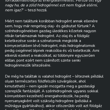
forradalmasíthatja az energiatermelést. Persze ott egy
nagy ha, de a zöld hidrogénnel ezt nem fogjuk elérni,
nem igaz?
” – teszi hozzá.
Miért nem találtunk korábban hidrogént annak ellenére
sem, hogy már rengeteg olaj- és gázkutat fúrtunk? A
szénhidrogénekben gazdag üledékes kőzetek nagyon
ritkán tartalmaznak hidrogént. Az olaj és a földgáz
keletkezése során a szénatomok megkötik a
környezetükben lévő hidrogént, más hidrogénatomok
pedig oxigénnel lépnek reakcióba és víz keletkezik. Ami
elkerüli ezeket a reakciókat, az többnyire egyszerűen
elillan, pont ezért nem számított szinte senki
hidrogénmezők létezésére.
De még ha találtak is valahol hidrogént – léteznek például
olyan természetes földfelszíni szivárgások, ahol
kimutatható – nem igazán mozgatta meg a gazdasági
szereplők fantáziáját. A szénhidrogének ugyanis sokkal
könnyebben kezelhető energiahordozók, ha pedig
nyersanyagként volt szükség hidrogénre (például a
műtrágya gyártásához), akkor célszerűbb volt azt földgáz