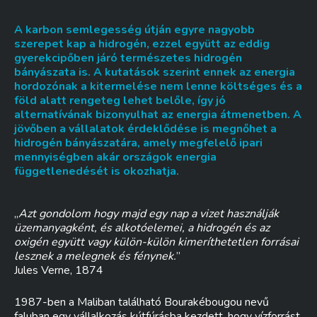
A karbon semlegesség útján egyre nagyobb
szerepet kap a hidrogén, ezzel együtt az eddig
gyerekcipőben járó természetes hidrogén
bányászata is. A kutatások szerint ennek az energia
hordozónak a kitermelése nem lenne költséges és a
föld alatt rengeteg lehet belőle, így jó
alternatívának bizonyulhat az energia átmenetben. A
jövőben a vállalatok érdeklődése is megnőhet a
hidrogén bányászatára, amely megfelelő ipari
mennyiségben akár országok energia
függetlenedését is okozhatja.
„
Azt gondolom hogy majd egy nap a vizet használják
üzemanyagként, és alkotóelemei, a hidrogén és az
oxigén együtt vagy külön-külön kimeríthetetlen forrásai
lesznek a melegnek és fénynek.
”
Jules Verne, 1874
1987-ben a Maliban található Bourakébougou nevű
faluban egy vállalkozás kútfúrásba kezdett, hogy vízforrást