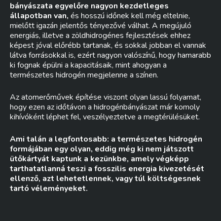
bányászata egyelőre nagyon kezdetleges
állapotban van,
és hosszú időnek kell még eltelnie,
mielőtt igazán jelentős tényezővé válhat. A megújuló
energiás, illetve a zöldhidrogénes fejlesztések ehhez
képest jóval előrébb tartanak, és sokkal jobban el vannak
látva forrásokkal is, ezért nagyon valószínű, hogy hamarabb
ki fognak épülni a kapacitásaik, mint ahogyan a
természetes hidrogén megjelenne a színen.
Az atomerőművek építése viszont olyan lassú folyamat,
hogy ezen az időtávon a hidrogénbányászat már komoly
kihívóként léphet fel, veszélyeztetve a megtérülésüket.
Ami talán a legfontosabb: a természetes hidrogén
formájában egy olyan, eddig még ki nem játszott
ütőkártyát kaptunk a kezünkbe, amely végképp
tarthatatlanná teszi a fosszilis energia kivezetését
ellenző, azt lehetetlennek, vagy túl költségesnek
tartó véleményeket.