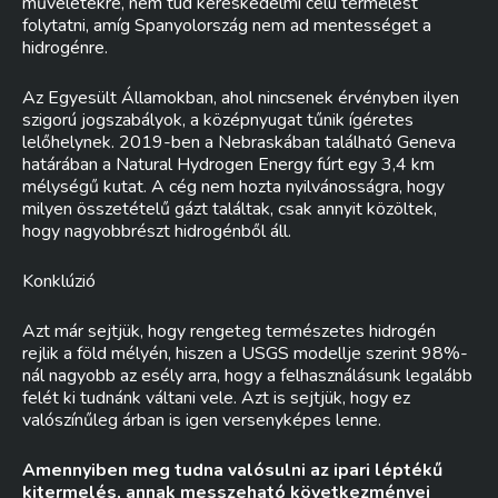
műveletekre, nem tud kereskedelmi célú termelést
folytatni, amíg Spanyolország nem ad mentességet a
hidrogénre.
Az Egyesült Államokban, ahol nincsenek érvényben ilyen
szigorú jogszabályok, a középnyugat tűnik ígéretes
lelőhelynek. 2019-ben a Nebraskában található Geneva
határában a Natural Hydrogen Energy fúrt egy 3,4 km
mélységű kutat. A cég nem hozta nyilvánosságra, hogy
milyen összetételű gázt találtak, csak annyit közöltek,
hogy nagyobbrészt hidrogénből áll.
Konklúzió
Azt már sejtjük, hogy rengeteg természetes hidrogén
rejlik a föld mélyén, hiszen a USGS modellje szerint 98%-
nál nagyobb az esély arra, hogy a felhasználásunk legalább
felét ki tudnánk váltani vele. Azt is sejtjük, hogy ez
valószínűleg árban is igen versenyképes lenne.
Amennyiben meg tudna valósulni az ipari léptékű
kitermelés, annak messzeható következményei