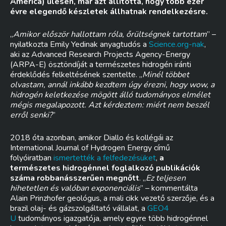
America) ülésén, már azt állította, hogy több ezer
évre elegendő készletek állhatnak rendelkezésre.
„
Amikor először hallottam róla, őrültségnek tartottam
” –
nyilatkozta Emily Yedinak anyagtudós a
Science.org-nak
,
aki az Advanced Research Projects Agency-Energy
(ARPA-E) ösztöndíját a természetes hidrogén iránti
érdeklődés felkeltésének szentelte. „
Minél többet
olvastam, annál inkább kezdtem úgy érezni, hogy wow, a
hidrogén keletkezése mögött álló tudományos elmélet
mégis megalapozott. Azt kérdeztem: miért nem beszél
erről senki?
”
2018 óta azonban, amikor Diallo és kollégái az
International Journal of Hydrogen Energy című
folyóiratban
ismertették a felfedezésüket
,
a
természetes hidrogénnel foglalkozó publikációk
száma robbanásszerűen megnőtt
. „
Ez teljesen
hihetetlen és valóban exponenciális
” – kommentálta
Alain Prinzhofer geológus, a mali cikk vezető szerzője, és a
brazil olaj- és gázszolgáltató vállalat, a
GEO4
U
tudományos igazgatója, amely egyre több hidrogénnel