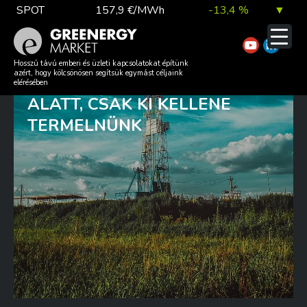
Skip
SPOT
157,9 €/MWh
-13,4 %
▼
to
content
TTF DA
56,1 €/MWh
7,0 %
▲
RENGETEG TERMÉSZETES
Hosszú távú emberi és üzleti kapcsolatokat építünk
azért, hogy kölcsönösen segítsük egymást céljaink
HIDROGÉN VAN A FÖLD
elérésében
ALATT, CSAK KI KELLENE
EUA
81,9 €/t
1,0 %
▲
TERMELNÜNK
DAX index
26 140,13
0,1 %
▲
EUR árfolyam
363,03 Ft
0,2 %
▲