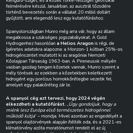
Kenguru-sziget, és a közeli Yorke-félsziget geofizikai
felmérésére készül. Januárban, az ausztrál tőzsdére
történő bevezetés során a vállalat 20 millió dollárt
gyűjtött, ami elegendő lesz egy kutatófúráshoz.
Spanyolországban Munro még arra vár, hogy az állam
megalkossa a szükséges jogszabályokat. A Gold
Hydrogenhez hasonlóan
a Helios Aragon
is régi, de
ígéretes adatokra alapozna: a Monzon-1 kútban 25%-os
hidrogénszintet mutatott ki az aragóniai Nemzeti
Kőolajipari Társaság 1963-ban. A Pireneusok mélyén
vasban gazdag tengeri kőzetek vannak, Munro szerint a
mély törések az ezekben a kőzetekben keletkezett
hidrogént egy porózus homokkőrétegbe vezetik fel,
amelyet egy palakőréteg zár le.
A spanyol cég azt tervezi, hogy 2024 végén
elkezdheti a kutatófúrást.
„
Úgy gondoljuk, hogy a
miénk lesz Európa első természetes hidrogénnel
működő kútja
” – mondja. Mivel azonban az engedélyét a
spanyol olajtörvények alapján ítélték oda, és a 2021-es
klímatörvény azóta moratóriumot rendelt el az új