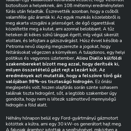
biztosítson a helyieknek, ám 108 méternyi eredménytelen
fúrás után feladták. Észrevették azonban, hogy a csőből
valamiféle gáz áramlik ki. Az egyik munkás közelebbről is
meg akarta vizsgálni a jelenséget, de égő cigarettával
közelítette meg a kutat, ami azonnal belobbant. A tűz
heteken át kékes színű lánggal égett, míg végül sikerült
eloltani, és lefojtani a gázszivárgást. Húsz évvel később a
Petroma nevű olajcég megszerezte a jogokat, hogy
feltárásokat végezzen a környéken. A tulajdonos, egy helyi
politikus és vagyonos üzletember,
Aliou Diallo külföldi
szakembereket bízott meg azzal, hogy derítsék ki,
milyen összetételű gázt rejt a lezárt kút. Az
eredmények azt mutatták, hogy a felszínre törő gáz
valójában 98%-os tisztaságú hidrogén.
Ez óriási
meglepetés volt, hiszen olajfúrás során szinte sohasem
találnak tiszta hidrogént, sőt, a legtöbb szakember úgy
gondolta, hogy nem is létezik számottevő mennyiségű
hidrogén a föld alatt.
Néhány hónapon belül egy Ford-gyártmányú gázmotort
kötöttek a kútra, ami egy 30 kW-os generátort hajt meg.
A falusiak áramhoz jutottak a segítségével, miközben a