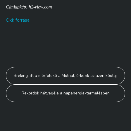
Címlapkép: h2-view.com
Cikk forrása
Bejegyzés
Bréking: itt a mérföldkő a Molnál, érkezik az azeri kőolaj!
navigáció
Rekordok hétvégéje a napenergia-termelésben