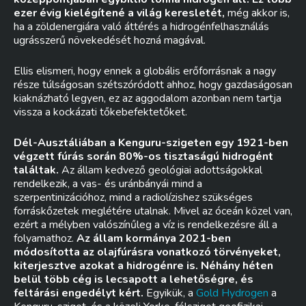
ezer évig kielégítené a világ keresletét,
még akkor is,
ha a zöldenergiára való áttérés a hidrogénfelhasználás
ugrásszerű növekedését hozná magával.
Ellis elismeri, hogy ennek a globális erőforrásnak a nagy
része túlságosan szétszóródott ahhoz, hogy gazdaságosan
kiaknázható legyen, ez az aggodalom azonban nem tartja
vissza a kockázati tőkebefektetőket.
Dél-Ausztáliában a Kenguru-szigeten egy 1921-ben
végzett fúrás során 80%-os tisztaságú hidrogént
találtak.
Az állam kedvező geológiai adottságokkal
rendelkezik, a vas- és uránbányái mind a
szerpentinizációhoz, mind a radiolízishez szükséges
forráskőzetek meglétére utalnak. Mivel az óceán közel van,
ezért a mélyben valószínűleg a víz is rendelkezésre áll a
folyamathoz.
Az állam kormánya 2021-ben
módosította az olajfúrásra vonatkozó törvényeket,
kiterjesztve azokat a hidrogénre is. Néhány héten
belül több cég is lecsapott a lehetőségre, és
feltárási engedélyt kért.
Egyikük, a
Gold Hydrogen
a