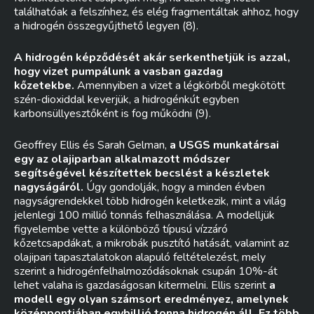
találhatóak a felszínhez, és elég fragmentáltak ahhoz, hogy
a hidrogén összegyűjthető legyen (8).
A hidrogén képződését akár serkenthetjük is azzal,
hogy vizet pumpálunk a vasban gazdag
kőzetekbe.
Amennyiben a vizet a légkörből megkötött
szén-dioxiddal keverjük, a hidrogénkút egyben
karbonsüllyesztőként is fog működni (9).
Geoffrey Ellis és Sarah Gelman,
a USGS munkatársai
egy az olajiparban alkalmazott módszer
segítségével készítettek becslést a készletek
nagyságáról.
Úgy gondolják, hogy a minden évben
nagyságrendekkel több hidrogén keletkezik, mint a világ
jelenlegi 100 millió tonnás felhasználása. A modelljük
figyelembe vette a különböző típusú vízzáró
kőzetcsapdákat, a mikrobák pusztító hatását, valamint az
olajipari tapasztalatokon alapuló feltételezést, mely
szerint a hidrogénfelhalmozódásoknak csupán 10%-át
lehet valaha is gazdaságosan kitermelni. Ellis szerint
a
modell egy olyan számsort eredményez, amelynek
középpontjában egybillió tonna hidrogén áll. Ez több