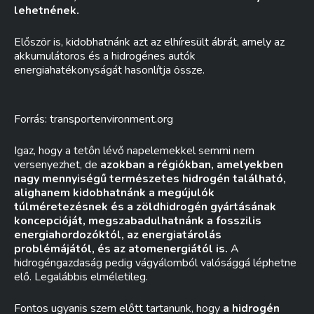
lehetnének.
Először is, kidobhatnánk azt az elhíresült ábrát, amely az
akkumulátoros és a hidrogénes autók
energiahatékonyságát hasonlítja össze.
Forrás: transportenvironment.org
Igaz, hogy a tetőn lévő napelemekkel semmi nem
versenyezhet, de
azokban a régiókban, amelyekben
nagy mennyiségű természetes hidrogén található,
alighanem kidobhatnánk a megújulók
túlméretezésnek és a zöldhidrogén gyártásának
koncepcióját, megszabadulhatnánk a fosszilis
energiahordozóktól, az energiatárolás
problémájától, és az atomenergiától is.
A
hidrogéngazdaság pedig vágyálomból valósággá léphetne
elő. Legalábbis elméletileg.
Fontos ugyanis szem előtt tartanunk, hogy
a hidrogén