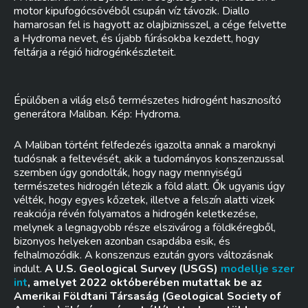
motor kipufogócsövéből csupán víz távozik. Diallo
hamarosan fel is hagyott az olajbiznisszel, a cége felvette
a Hydroma nevet, és újabb fúrásokba kezdett, hogy
feltárja a régió hidrogénkészleteit.
Épülőben a világ első természetes hidrogént hasznosító
generátora Maliban. Kép: Hydroma.
A Maliban történt felfedezés igazolta annak a maroknyi
tudósnak a feltevését, akik a tudományos konszenzussal
szemben úgy gondolták, hogy nagy mennyiségű
természetes hidrogén létezik a föld alatt. Ők ugyanis úgy
vélték, hogy egyes kőzetek, illetve a felszín alatti vizek
reakciója révén folyamatos a hidrogén keletkezése,
melynek a legnagyobb része elszivárog a földkéregből,
bizonyos helyeken azonban csapdába esik, és
felhalmozódik. A konszenzus ezután gyors változásnak
indult.
A U.S. Geological Survey (USGS)
modellje szer
int
, amelyet 2022 októberében mutattak be az
Amerikai Földtani Társaság (Geological Society of