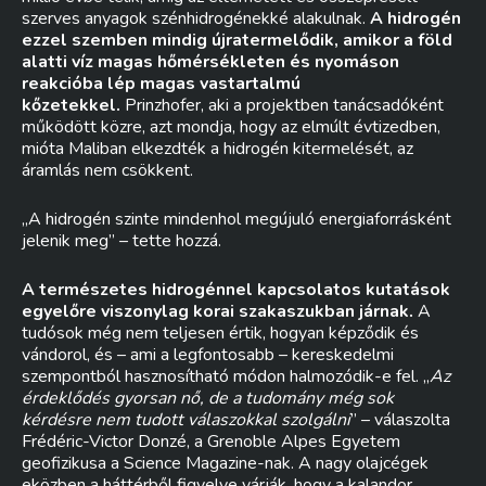
szerves anyagok szénhidrogénekké alakulnak.
A hidrogén
ezzel szemben mindig újratermelődik, amikor a föld
alatti víz magas hőmérsékleten és nyomáson
reakcióba lép magas vastartalmú
kőzetekkel.
Prinzhofer, aki a projektben tanácsadóként
működött közre, azt mondja, hogy az elmúlt évtizedben,
mióta Maliban elkezdték a hidrogén kitermelését, az
áramlás nem csökkent.
„A hidrogén szinte mindenhol megújuló energiaforrásként
jelenik meg” – tette hozzá.
A természetes hidrogénnel kapcsolatos kutatások
egyelőre viszonylag korai szakaszukban járnak.
A
tudósok még nem teljesen értik, hogyan képződik és
vándorol, és – ami a legfontosabb – kereskedelmi
szempontból hasznosítható módon halmozódik-e fel. „
Az
érdeklődés gyorsan nő, de a tudomány még sok
kérdésre nem tudott válaszokkal szolgálni
” – válaszolta
Frédéric-Victor Donzé, a Grenoble Alpes Egyetem
geofizikusa a Science Magazine-nak. A nagy olajcégek
eközben a háttérből figyelve várják, hogy a kalandor