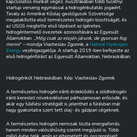
kapcsolatos munkát végez. Ausztráliában több tucatnyi
startup verseng egymással a hidrogénkutatás jogaiért.
Tavaly az Amerikai Kőolaj-geológusok Szövetsége
megalakította első természetes hidrogén bizottságát, és
az USGS megtette első lépéseit az ígéretes
hidrogéntermelő övezetek azonosítására az Egyesült
Államokban. „
Még csak az elején járunk, de gyorsan fog
menni
” – mondja Viacheslav Zgonnik, a
Natural Hydrogen
Energy
vezérigazgatója. A startup 2019-ben befejezte az
első hidrogénfúrást az Egyesült Államokban, Nebraskában.
Hidrogénkút Nebraskában. Kép: Viacheslav Zgonnik
A természetes hidrogén iránti érdeklődés a zöldhidrogén
iránti kereslet növekedésével párhuzamosan erősödik, és
akár egy túlélési stratégiát is jelenthet a fúrásban már
nagy gyakorlatra szert tett olaj- és gázipari cégeknek.
A természetes hidrogén nemcsak tiszta energiaforrás,
hanem minden valószínűség szerint megújuló is. Több
millió évbe telik, amíg az eltemetett és összepréselt