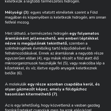
keletkezik a legtöbb természetes hidrogén.
Mélységi (3)
: egyes vitatott elméletek szerint a Föld
magjában és köpenyében is keletkezik hidrogén, ami onnan
felfelé mozog.
Mint látható, a természetes hidrogén
egy folyamatos
áramlásként jellemezhető, ami emberi léptékkel
nézve is megújulónak tekinthető,
szemben a
szénhidrogének évmilliókig tartó képződésével és
felhalmozódásával. Ennek az áramlásnak a nagyobb része
egyszerűen elillan (4), egy másik részét a föld alatt élő
mikroorganizmusok használják fel (5), vagy reakcióba lép a
kőzetekkel, és víz, illetve egyéb anyagok keletkeznek
belőle (6).
A molekulák
egy része azonban csapdába kerül, és
olyan gázmezőt képez, amely a földgázhoz
hasonlóan kitermelhető (7)
.
Az is egy lehetőség, hogy közvetlenül a vasban gazdag
forráskőzeteket csapoljuk meg, ha azok elég közel