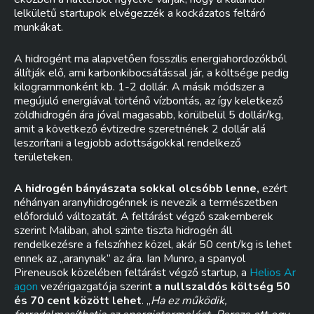
lelkületű startupok elvégezzék a kockázatos feltáró
munkákat.
A hidrogént ma alapvetően fosszilis energiahordozókból
állítják elő, ami karbonkibocsátással jár, a költsége pedig
kilogrammonként kb. 1-2 dollár. A másik módszer a
megújuló energiával történő vízbontás, az így keletkező
zöldhidrogén ára jóval magasabb, körülbelül 5 dollár/kg,
amit a következő évtizedre szeretnének 2 dollár alá
leszorítani a legjobb adottságokkal rendelkező
területeken.
A hidrogén bányászata sokkal olcsóbb lenne,
ezért
néhányan aranyhidrogénnek is nevezik a természetben
előforduló változatát. A feltárást végző szakemberek
szerint Maliban, ahol szinte tiszta hidrogén áll
rendelkezésre a felszínhez közel, akár 50 cent/kg is lehet
ennek az „aranynak” az ára. Ian Munro, a spanyol
Pireneusok közelében feltárást végző startup, a
Helios Ar
agon
vezérigazgatója szerint
a nullszaldós költség 50
és 70 cent között lehet
. „
Ha ez működik,