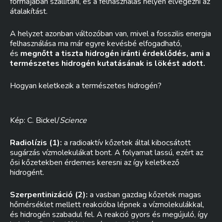
formájában szállítani, és a felhasználás helyén elvégezni az
átalakítást.
A helyzet azonban változóban van, mivel a fosszilis energia
felhasználása ma már egyre kevésbé elfogadható,
és
megnőtt a tiszta hidrogén iránti érdeklődés, ami a
természetes hidrogén kutatásának is lökést adott.
Hogyan keletkezik a természetes hidrogén?
Kép: C. Bickel/
Science
Radiolízis (1):
a radioaktív kőzetek által kibocsátott
sugárzás vízmolekulákat bont. A folyamat lassú, ezért az
ősi kőzetekben érdemes keresni az így keletkező
hidrogént.
Szerpentinizáció (2):
a vasban gazdag kőzetek magas
hőmérséklet mellett reakcióba lépnek a vízmolekulákkal,
és hidrogén szabadul fel. A reakció gyors és megújuló, így