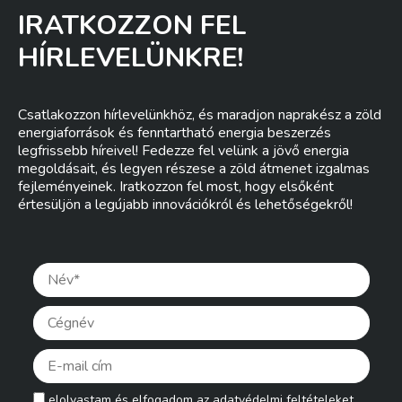
IRATKOZZON FEL
HÍRLEVELÜNKRE!
Csatlakozzon hírlevelünkhöz, és maradjon naprakész a zöld
energiaforrások és fenntartható energia beszerzés
legfrissebb híreivel! Fedezze fel velünk a jövő energia
megoldásait, és legyen részese a zöld átmenet izgalmas
fejleményeinek. Iratkozzon fel most, hogy elsőként
értesüljön a legújabb innovációkról és lehetőségekről!
Pleas
elolvastam és elfogadom az
adatvédelmi feltételeket