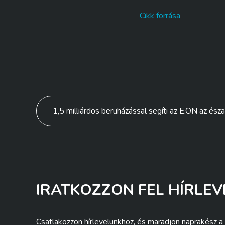
Cikk forrása
Bejegyzés
1,5 milliárdos beruházással segíti az E.ON az és
navigáció
IRATKOZZON FEL HÍRLEV
Csatlakozzon hírlevelünkhöz, és maradjon naprakész a 