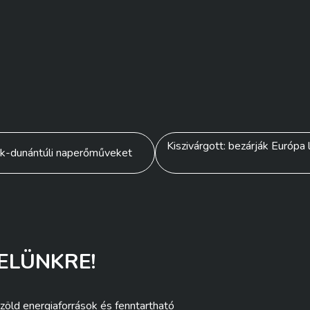
Kiszivárgott: bezárják Európ
zak-dunántúli naperőműveket
ELÜNKRE!
zöld energiaforrások és fenntartható