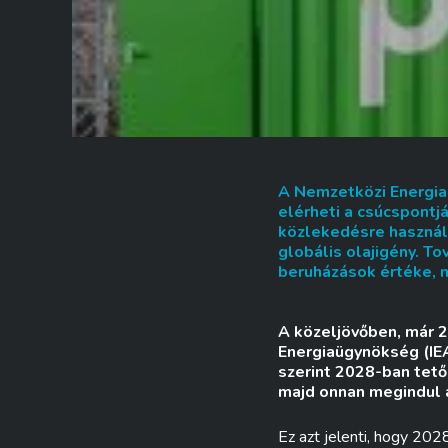
A Nemzetközi Energiaü
elérheti a csúcspontjá
közlekedésre használt
globális olajigény. To
beruházások értéke, 
A közeljövőben, már 2
Energiaügynökség (IEA
szerint 2028-ban tetőz
majd onnan megindul 
Ez azt jelenti, hogy 202