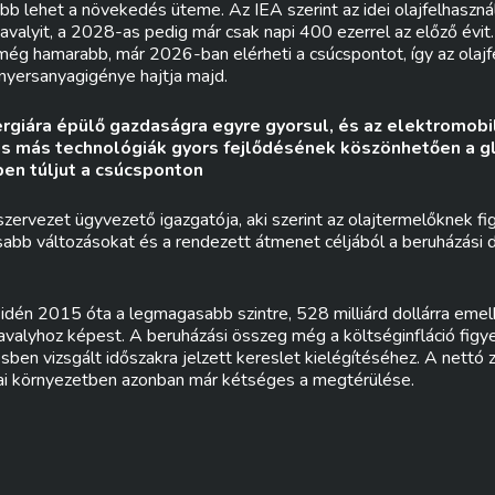
bb lehet a növekedés üteme. Az IEA szerint az idei olajfelhasznál
avalyit, a 2028-as pedig már csak napi 400 ezerrel az előző évit
még hamarabb, már 2026-ban elérheti a csúcspontot, így az olaj
 nyersanyagigénye hajtja majd.
ergiára épülő gazdaságra egyre gyorsul, és az elektromobil
s más technológiák gyors fejlődésének köszönhetően a gl
en túljut a csúcsponton
 szervezet ügyvezető igazgatója, aki szerint az olajtermelőknek f
abb változásokat és a rendezett átmenet céljából a beruházási d
 idén 2015 óta a legmagasabb szintre, 528 milliárd dollárra eme
valyhoz képest. A beruházási összeg még a költséginfláció figy
ben vizsgált időszakra jelzett kereslet kielégítéséhez. A nettó 
ai környezetben azonban már kétséges a megtérülése.