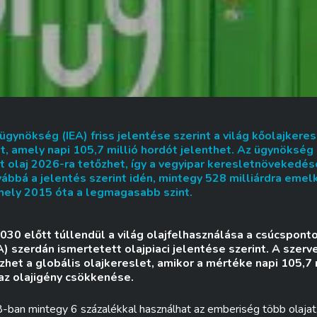
gynökség (IEA) friss jelentése szerint a világ kőolajkere
t, amely napi 105,7 millió hordót jelenthet. Az ügynökség 
 olaj 2026-ra tetőzhet, így a vegyipar keresletnövekedés
vábbá a jelentés szerint idén, mintegy 528 milliárdra emelk
mely 2015 óta a legmagasabb szint.
030 előtt túllendül a világ olajfelhasználása a csúcspon
) szerdán ismertetett olajpiaci jelentése szerint. A szerv
het a globális olajkereslet, amikor a mértéke napi 105,7 m
az olajigény csökkenése.
8-ban mintegy 6 százalékkal használhat az emberiség több olajat, 