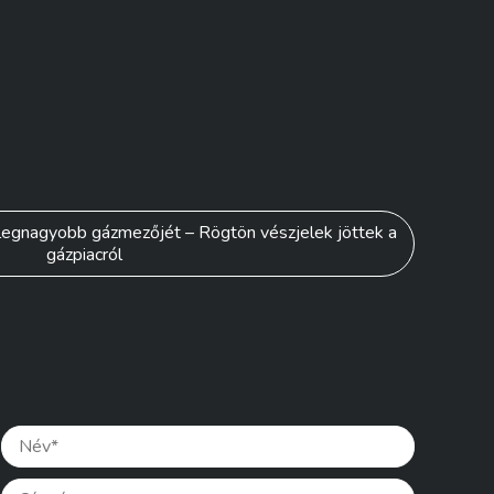
a legnagyobb gázmezőjét – Rögtön vészjelek jöttek a
gázpiacról