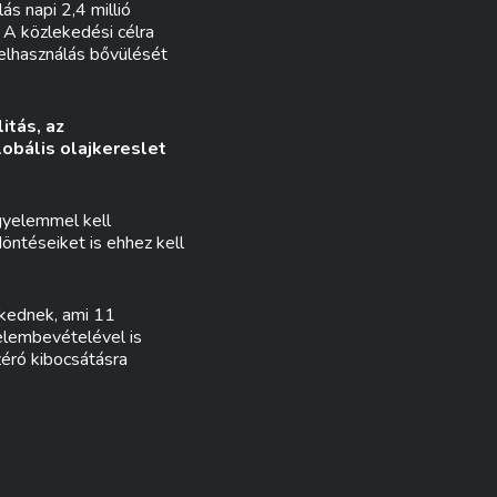
ás napi 2,4 millió
. A közlekedési célra
felhasználás bővülését
itás, az
obális olajkereslet
igyelemmel kell
öntéseiket is ehhez kell
lkednek, ami 11
elembevételével is
zéró kibocsátásra