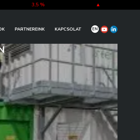
3,5 %
▲
-5,3 %
▼
EN
OK
PARTNEREINK
KAPCSOLAT
N
-0,3 %
▼
-0,3 %
▼
-0,4 %
▼