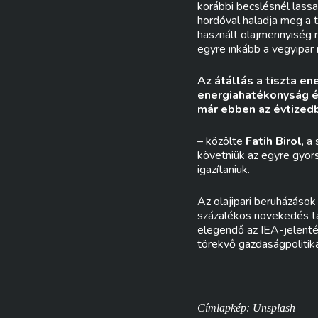
korábbi becslésnél lassa
hordóval haladja meg a t
használt olajmennyiség 
egyre inkább a vegyipar
Az átállás a tiszta en
energiahatékonyság é
már ebben az évtizedb
– közölte
Fatih Birol
, a
követniük az egyre gyors
igazítaniuk.
Az olajipari beruházások
százalékos növekedés ta
elegendő az IEA-jelentés
törekvő gazdaságpolitik
Címlapkép: Unsplash