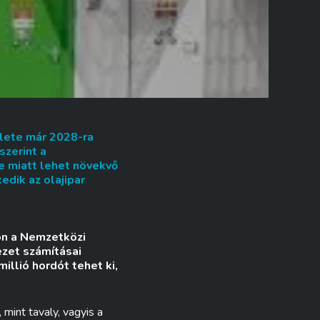
slete már 2028-ra
szerint a
e miatt lehet növekvő
edik az olajipar
ton a Nemzetközi
ezet számításai
illió hordót tehet ki,
mint tavaly, vagyis a