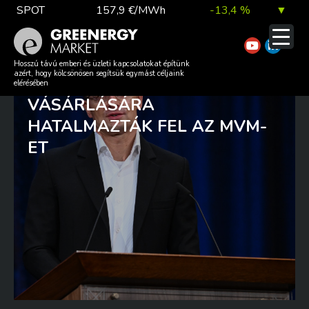
Skip
SPOT
157,9 €/MWh
-13,4 %
▼
to
content
TTF DA
56,1 €/MWh
7,0 %
▲
SZIJJÁRTÓ PÉTER
Hosszú távú emberi és üzleti kapcsolatokat építünk
azért, hogy kölcsönösen segítsük egymást céljaink
BEJELENTETTE: PIACI GÁZ
elérésében
VÁSÁRLÁSÁRA
EUA
81,9 €/t
1,0 %
▲
HATALMAZTÁK FEL AZ MVM-
ET
DAX index
26 140,13
0,1 %
▲
EUR árfolyam
363,03 Ft
0,2 %
▲