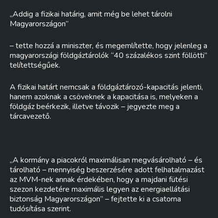
„Addig a fizikai határig, amit még be lehet tárolni
Magyarországon”
– tette hozzá a miniszter, és megemlítette, hogy jelenleg a
magyarországi földgáztárolók “40 százalékos szint föllötti”
telítettségűek.
A fizikai határt nemcsak a földgáztározó-kapacitás jelenti,
hanem azoknak a csöveknek a kapacitása is, melyeken a
földgáz beérkezik, illetve távozik – jegyezte meg a
tárcavezető.
„A kormány a piacokról maximálisan megvásárolható – és
tárolható – mennyiség beszerzésére adott felhatalmazást
az MVM-nek annak érdekében, hogy a majdani fütési
szezon kezdetére maximális legyen az energiaellátási
biztonság Magyarországon” – fejtette ki a csatorna
tudósítása szerint.