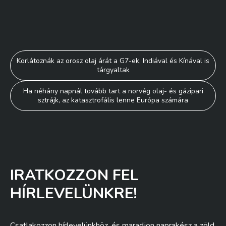
Bejegyzés
Korlátoznák az orosz olaj árát a G7-ek, Indiával és Kínával is
tárgyaltak
navigáció
Ha néhány napnál tovább tart a norvég olaj- és gázipari
sztrájk, az katasztrofális lenne Európa számára
IRATKOZZON FEL
HÍRLEVELÜNKRE!
Csatlakozzon hírlevelünkhöz, és maradjon naprakész a zöld