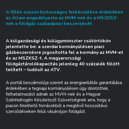
A fűtés szezon biztonságos felkészülése érdekében
az Állam engedélyezte az MVM-nek és a MSZKSZ-
nek a földgáz szabadpiaci beszerzését.
A külgazdasági és külügyminiszter csütörtökön
jelentette be: a szerdai kormányülésen piaci
gázbeszerzésre jogosította fel a kormány az MVM-et
és az MSZKSZ-t. A magyarországi
földgáztárolókapacitás jelenleg 40 százalék fölött
telített – tudósít az ATV.
A portál beszámolója szerint az energiaellátás garantálása
érdekében a tegnapi kormányülésen úgy döntöttek,
felhatalmazást adnak az MVM-nek és a Magyar
Szénhidrogén Készletező Szövetségnek arra, hogy a
piacon felelhető forrásokból a meglévő hosszútávú
szerződéseken felül vásároljon földgázt.