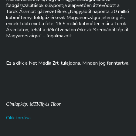
földgázszállítások súlypontja alapvetően áttevődött a
Török Áramlat gázvezetékre. „Nagyjából naponta 30 millió
köbméternyi földgáz érkezik Magyarországra jelenleg és
ennek több mint a fele, 16,5 millió köbméter, már a Török
Áramlaton, tehát a déli útvonalon érkezik Szerbiából lép át
Magyarországra” – fogalmazott.
Ez a cikk a Net Média Zrt. tulajdona. Minden jog fenntartva.
Címlapkép: MTI/Illyés Tibor
Cikk forrása