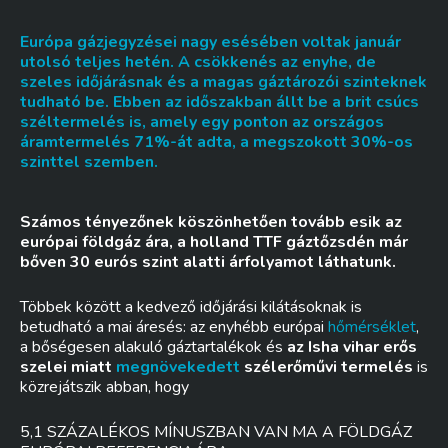
Európa gázjegyzései nagy esésében voltak január
utolsó teljes hetén. A csökkenés az enyhe, de
szeles időjárásnak és a magas gáztározói szinteknek
tudható be. Ebben az időszakban állt be a brit csúcs
széltermelés is, amely egy ponton az országos
áramtermelés 71%-át adta, a megszokott 30%-os
szinttel szemben.
Számos tényezőnek köszönhetően tovább esik az
európai földgáz ára, a holland TTF gáztőzsdén már
bőven 30 eurós szint alatti árfolyamot láthatunk.
Többek között a kedvező időjárási kilátásoknak is
betudható a mai áresés: az enyhébb európai
hőmérséklet
,
a bőségesen alakuló gáztartalékok és
az Isha vihar erős
szelei miatt
megnövekedett
szélerőművi termelés
is
közrejátszik abban, hogy
5,1 SZÁZALÉKOS MÍNUSZBAN VAN MA A FÖLDGÁZ