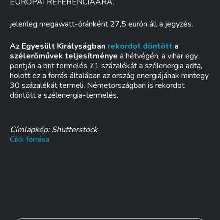
EURÓPAI REFERENCIAÁRA,
jelenleg megawatt-óránként 27,5 eurón áll a jegyzés.
Az Egyesült Királyságban
rekordot döntött
a
szélerőművek teljesítménye
a hétvégén, a vihar egy
pontján a brit termelés 71 százalékát a szélenergia adta,
holott ez a forrás általában az ország energiájának mintegy
30 százalékát termeli. Németországban is rekordot
döntött a szélenergia-termelés.
Címlapkép: Shutterstock
Cikk forrása