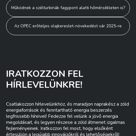
Bejegyzés
Működnek a szélturbinák fagypont alatti hőmérsékleten is?
navigáció
Az OPEC erőteljes olajkereslet-növekedést vár 2025-re
IRATKOZZON FEL
HÍRLEVELÜNKRE!
Csatlakozzon hírlevelünkhöz, és maradjon naprakész a zöld
energiaforrások és fenntartható energia beszerzés
legfrissebb híreivel! Fedezze fel velünk a jövő energia
megoldásait, és legyen részese a zöld átmenet izgalmas
fejleményeinek. Iratkozzon fel most, hogy elsőként
értesüljön a legújabb innovációkról és lehetőségekről!