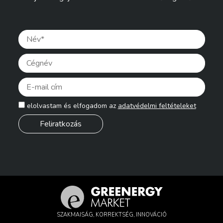
Pleas
elolvastam és elfogadom az
adatvédelmi feltételeket
SZAKMAISÁG, KORREKTSÉG, INNOVÁCIÓ