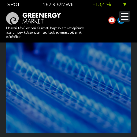
Skip
SPOT
157,9 €/MWh
-13,4 %
▼
to
content
TTF DA
56,1 €/MWh
7,0 %
▲
TOVÁBB ZUHAN A GÁZ ÁRA,
Hosszú távú emberi és üzleti kapcsolatokat építünk
azért, hogy kölcsönösen segítsük egymást céljaink
NINCS MEGÁLLÁS
elérésében
EUA
81,9 €/t
1,0 %
▲
DAX index
26 140,13
0,1 %
▲
EUR árfolyam
363,03 Ft
0,2 %
▲