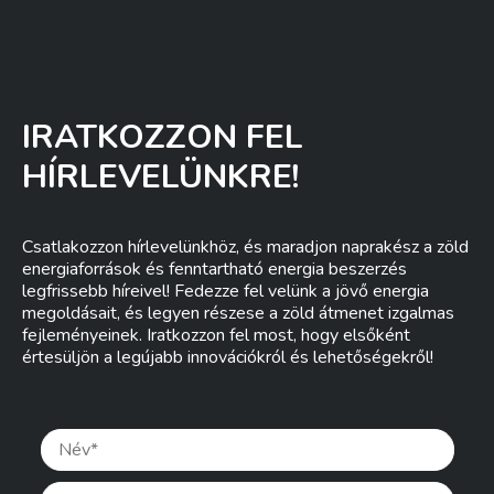
IRATKOZZON FEL
HÍRLEVELÜNKRE!
Csatlakozzon hírlevelünkhöz, és maradjon naprakész a zöld
energiaforrások és fenntartható energia beszerzés
legfrissebb híreivel! Fedezze fel velünk a jövő energia
megoldásait, és legyen részese a zöld átmenet izgalmas
fejleményeinek. Iratkozzon fel most, hogy elsőként
értesüljön a legújabb innovációkról és lehetőségekről!