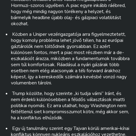
Hormuzi-szoros ügyében. A piac egyre inkább ráébred,
hogy még mindig nagyon törékeny a helyzet, és
bármelyik headline újabb olaj- és gázpiaci volatilitást
okozhat.
Közben a Uniper vezérigazgatója arra figyelmeztetett,
hogy komoly probléma lehet jövő télen, ha az európai
gáztárolók nem töltődnek gyorsabban. Ez azért
különösen fontos, mert a piac most részben már a de-
eszkalációt árazza, miközben a fundamentumok továbbra
sem túl komfortosak. Ráadásul a nyári gázárak több
esetben nem elég alacsonyak a téli forward árakhoz
képest, így a kereskedők számára kevésbé vonzó nagy
volumenben tárolni.
Trump közölte, hogy szerinte „ki tudja várni” Iránt, és
nem érdekli különösebben a félidős választások miatti
politikai nyomás. Ez arra utalhat, hogy Washington nem
feltétlenül siet kompromisszumot kötni, még akkor sem,
ha a konfliktus elhúzódik.
Egy új tanulmány szerint egy Tajvan körüli amerikai–kínai
konfliktus könnyen nukleáris eszkalációhoz vezethetne.