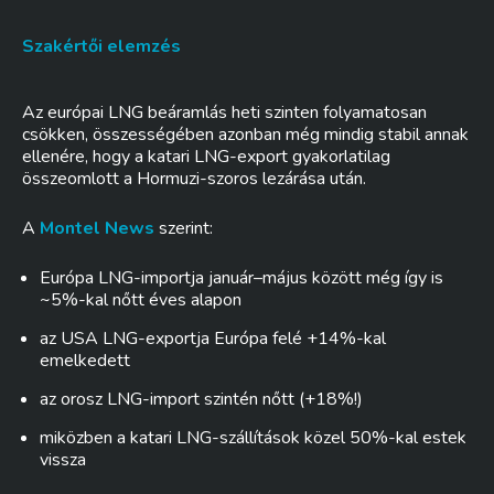
Szakértői elemzés
Az európai LNG beáramlás heti szinten folyamatosan
csökken, összességében azonban még mindig stabil annak
ellenére, hogy a katari LNG-export gyakorlatilag
összeomlott a Hormuzi-szoros lezárása után.
A
Montel News
szerint:
Európa LNG-importja január–május között még így is
~5%-kal nőtt éves alapon
az USA LNG-exportja Európa felé +14%-kal
emelkedett
az orosz LNG-import szintén nőtt (+18%!)
miközben a katari LNG-szállítások közel 50%-kal estek
vissza