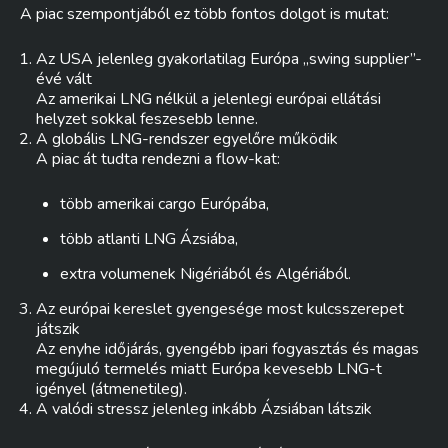
A piac szempontjából ez több fontos dolgot is mutat:
Az USA jelenleg gyakorlatilag Európa „swing supplier”-
évé vált
Az amerikai LNG nélkül a jelenlegi európai ellátási
helyzet sokkal feszesebb lenne.
A globális LNG-rendszer egyelőre működik
A piac át tudta rendezni a flow-kat:
több amerikai cargo Európába,
több atlanti LNG Ázsiába,
extra volumenek Nigériából és Algériából.
Az európai kereslet gyengesége most kulcsszerepet
játszik
Az enyhe időjárás, gyengébb ipari fogyasztás és magas
megújuló termelés miatt Európa kevesebb LNG-t
igényel (átmenetileg).
A valódi stressz jelenleg inkább Ázsiában látszik