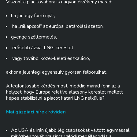
Viszont a piac továbbra is nagyon érzékeny marad:
ha jön egy forró nyár,
ha „rákapcsol” az európai betárolási szezon,
gyenge széltermelés,
erősebb ázsiai LNG-kereslet,
vagy további közel-keleti eszkaláció,
akkor a jelenlegi egyensúly gyorsan felborulhat.
A legfontosabb kérdés most: meddig marad fenn az a
helyzet, hogy Európa relatíve alacsony kereslet mellett
képes stabilizálni a piacot katari LNG nélkül is?
Mai gázpiaci hírek röviden
Az USA és Irán újabb légicsapásokat váltott egymással,
miközben továbbra sincs valódi megállapodás a