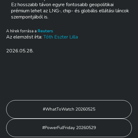
Ez hosszabb távon egyre fontosabb geopolitikai
prémium lehet az LNG-, chip- és globális ellátási láncok
szempontjából is.
A hírek forrása a
Reuters
Az elemzést írta:
Tóth Eszter Lilla
2026.05.28.
Bejegyzés
#WhatToWatch 20260525
navigáció
#PowerFulFriday 20260529