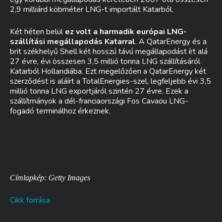
2,9 milliárd köbméter LNG-t importált Katarból.
Két héten belül
ez volt a harmadik európai LNG-
szállítási megállapodás Katarral
. A QatarEnergy és a
brit székhelyű Shell két hosszú távú megállapodást írt alá
27 évre, évi összesen 3,5 millió tonna LNG szállításáról
Katarból Hollandiába. Ezt megelőzően a QatarEnergy két
szerződést is aláírt a TotalEnergies-szel, legfeljebb évi 3,5
millió tonna LNG exportjáról szintén 27 évre. Ezek a
szállítmányok a dél-franciaországi Fos Cavaou LNG-
fogadó terminálhoz érkeznek.
Címlapkép: Getty Images
Cikk forrása