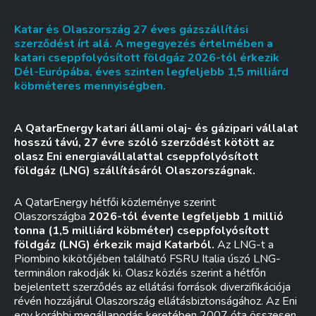
Katar és Olaszország 27 éves gázszállítási
szerződést írt alá. A megegyezés értelmében a
katari cseppfolyósított földgáz 2026-tól érkezik
Dél-Európába, éves szinten legfeljebb 1,5 milliárd
köbméteres mennyiségben.
A QatarEnergy katari állami olaj- és gázipari vállalat
hosszú távú, 27 évre szóló szerződést kötött az
olasz Eni energiavállalattal cseppfolyósított
földgáz (LNG) szállításáról Olaszországnak.
A QatarEnergy hétfői közleménye szerint
Olaszországba
2026-tól évente legfeljebb 1 millió
tonna (1,5 milliárd köbméter) cseppfolyósított
földgáz (LNG) érkezik majd Katarból.
Az LNG-t a
Piombino kikötőjében található FSRU Italia úszó LNG-
terminálon rakodják ki. Olasz közlés szerint a hétfőn
bejelentett szerződés az ellátási források diverzifikációja
révén hozzájárul Olaszország ellátásbiztonságához. Az Eni
egy korábbi megállapodás keretében 2007 óta összesen