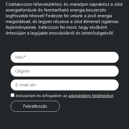
Csatlakozzon hírlevelünkhöz, és maradjon naprakész a zöld
energiaforrások és fenntartható energia beszerzés
legfrissebb híreivel! Fedezze fel velünk a jövő energia
megoldásait, és legyen részese a zöld átmenet izgalmas
fejleményeinek. Iratkozzon fel most, hogy elsőként
értesüljön a legújabb innovációkról és lehetőségekről!
Pleas
elolvastam és elfogadom az
adatvédelmi feltételeket