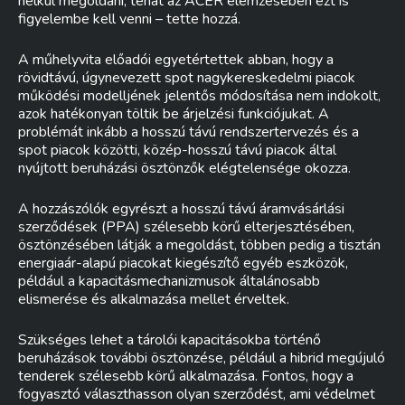
nélkül megoldani, tehát az ACER elemzésében ezt is
figyelembe kell venni – tette hozzá.
A műhelyvita előadói egyetértettek abban, hogy a
rövidtávú, úgynevezett spot nagykereskedelmi piacok
működési modelljének jelentős módosítása nem indokolt,
azok hatékonyan töltik be árjelzési funkciójukat. A
problémát inkább a hosszú távú rendszertervezés és a
spot piacok közötti, közép-hosszú távú piacok által
nyújtott beruházási ösztönzők elégtelensége okozza.
A hozzászólók egyrészt a hosszú távú áramvásárlási
szerződések (PPA) szélesebb körű elterjesztésében,
ösztönzésében látják a megoldást, többen pedig a tisztán
energiaár-alapú piacokat kiegészítő egyéb eszközök,
például a kapacitásmechanizmusok általánosabb
elismerése és alkalmazása mellet érveltek.
Szükséges lehet a tárolói kapacitásokba történő
beruházások további ösztönzése, például a hibrid megújuló
tenderek szélesebb körű alkalmazása. Fontos, hogy a
fogyasztó választhasson olyan szerződést, ami védelmet