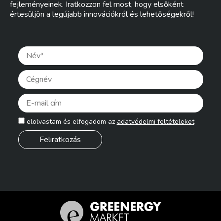
fejleményeinek. Iratkozzon fel most, hogy elsőként
értesüljön a legújabb innovációkról és lehetőségekről!
Pleas
elolvastam és elfogadom az
adatvédelmi feltételeket