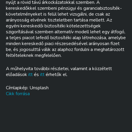
nyújt a rövid távú árkockázatokkal szemben. A
kereskedőkkel szembeni pénzügyi és garanciabiztosíték-
követelményeket is felül lehet vizsgálni, de csak az
arányosság elvének tiszteletben tartása mellett. Az
egyéni kereskedői biztosítéki kötelezettségek
szigorításával szemben alternatív modell lehet egy átfogó,
a teljes piacot lefedő biztosítéki alap létrehozása, amelybe
minden kereskedő piaci részesedésével arányosan fizet
be, és jogosulttá válik az alaphoz fordulni a meghatározott
feltételeknek megfelelően.
A műhelyvita további részletei, valamint a közzétett
előadások
itt
és
itt
érhetők el.
Címlapkép: Unsplash
Cikk forrása