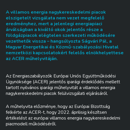
A villamos energia nagykereskedelmi piacok
elszigetelt vizsgálata nem vezet megfelelő
eredményhez, mert a jelenlegi energiapiaci
árválságban a kiváltó okok jelentős része a
földgázpiacok elégtelen szerkezeti működésére
vezethetők vissza – hangsúlyozta Ságvári Pál, a
Magyar Energetikai és Közmű-szabályozási Hivatal
nemzetközi kapcsolatokért felelős elnökhelyettese
az ACER műhelyvitáján.
Az Energiaszabályozók Európai Uniós Együttműködési
Ügynöksége (ACER) jelentős iparági érdeklődés mellett
tartott nyilvános iparági műhelyvitát a villamos energia
nagykereskedelmi piacok felülvizsgálati eljárásáról.
A műhelyvita előzménye, hogy az Európai Bizottság
felkérte az ACER-t, hogy 2022. áprilisig készítsen
értékelést az európai villamos energia nagykereskedelmi
piacmodell működéséről.