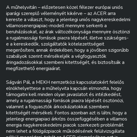
A műhelyvitán – előzetesen közel félezer európai uniós
iparági szereplő véleményét kikérve – az ACER arra
kereste a választ, hogy a jelenlegi uniós nagykereskedelmi
villamosenergiapiac-modell mennyire serkenti a
beruházásokat, az árak változékonysága mennyire ösztönzi
a rugalmassági források piacra lépését, illetve szükséges-
e a kereskedők, szolgáltatók kötelezettségeit
megerősíteni, annak érdekében, hogy a jövőben szigorúbb
szabályok szerint mérsékeljék a végfogyasztók
áringadozásokkal szembeni kitettségét, és biztosítsák a
megfizethető energiaárat.
Ságvári Pál, a MEKH nemzetközi kapcsolatokért felelős
elnökhelyettese a műhelyvita kapcsán elmondta, hogy
támogatni kell minden olyan javaslatot és intézkedést,
amely a rugalmassági források piacra lépését ösztönözi,
valamint a fogyasztók árkockázatokkal szembeni
kitettségét mérsékeli. Fontos azonban azt is látni, hogy a
jelenlegi energiapiaci árkrízis összefüggésében a villamos
energia nagykereskedelmi piacok szerkezeti problémáit
nem lehet a földgázpiacok működésének felülvizsgálata