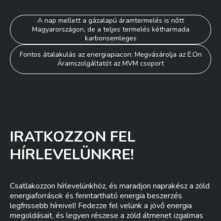
Bejegyzés
A nap mellett a gázalapú áramtermelés is nőtt
Magyarországon, de a teljes termelés kétharmada
navigáció
karbonsemleges
Fontos átalakulás az energiapiacon: Megvásárolja az E.On
Áramszolgáltatót az MVM csoport
IRATKOZZON FEL
HÍRLEVELÜNKRE!
Csatlakozzon hírlevelünkhöz, és maradjon naprakész a zöld
energiaforrások és fenntartható energia beszerzés
legfrissebb híreivel! Fedezze fel velünk a jövő energia
megoldásait, és legyen részese a zöld átmenet izgalmas