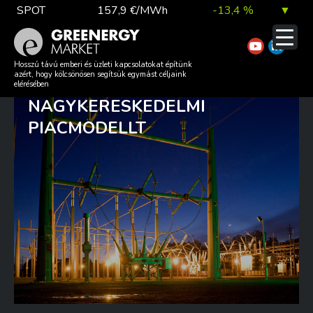
Skip
SPOT
157,9 €/MWh
-13,4 %
▼
to
content
TTF DA
56,1 €/MWh
7,0 %
▲
FELÜL KELL VIZSGÁLNI AZ
Hosszú távú emberi és üzleti kapcsolatokat építünk
azért, hogy kölcsönösen segítsük egymást céljaink
EURÓPAI VILLAMOS ENERGIA
elérésében
NAGYKERESKEDELMI
EUA
81,9 €/t
1,0 %
▲
PIACMODELLT
DAX index
26 140,13
0,1 %
▲
EUR árfolyam
363,03 Ft
0,2 %
▲