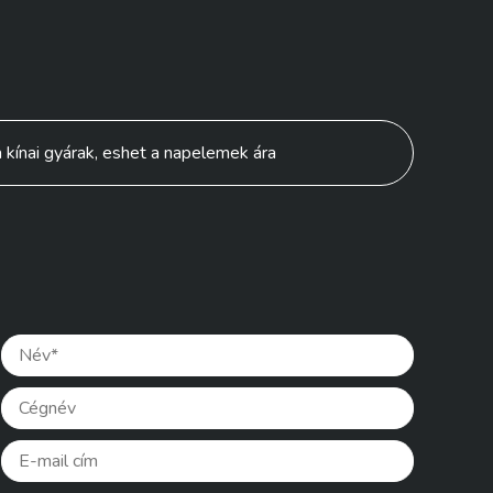
 kínai gyárak, eshet a napelemek ára
Please lea