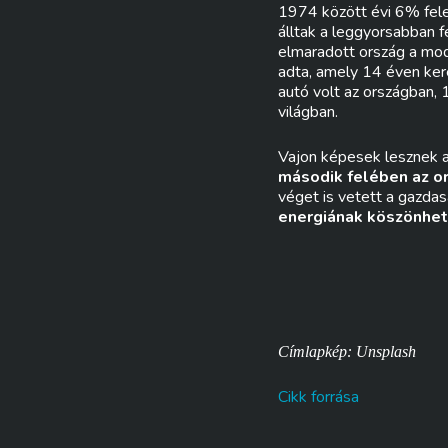
1974 között évi 6% fele
álltak a leggyorsabban 
elmaradott ország a mode
adta, amely 14 éven ke
autó volt az országban, 
világban.
Vajon képesek lesznek a
második felében az o
véget is vetett a gazdas
energiának köszönhet
Címlapkép: Unsplash
Cikk forrása