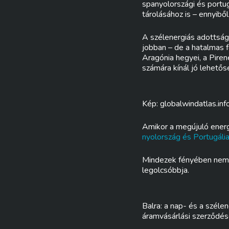
spanyolországi és portu
tárolásához is – ennyibő
A szélenergiás adottsága
jobban – de a hatalmas f
Aragónia hegyei, a Piren
számára kínál jó lehetős
Kép: globalwindatlas.inf
Amikor a megújuló energ
nyolország és Portugália
Mindezek fényében nem i
legolcsóbbja.
Balra: a nap- és a széle
áramvásárlási szerződé