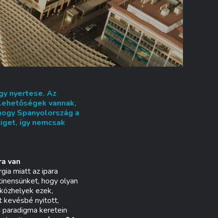
gy nyertese. Az
 lehetőségek vannak,
 hogy Spanyolország a
iget, így nemcsak
ra van
ia miatt az ipara
ntinensünket, hogy olyan
 közhelyek ezek,
 kevésbé nyitott,
 paradigma keretein