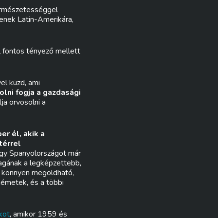
természetességgel
ntenek Latin-Amerikára,
 fontos tényező mellett
el küzd, ami
lni fogja a gazdasági
ja orvosolni a
r él, akik a
térrel
ogy Spanyolországot már
magának a legképzettebb,
g könnyen megoldható,
németek, és a többi
kot
, amikor 1959 és