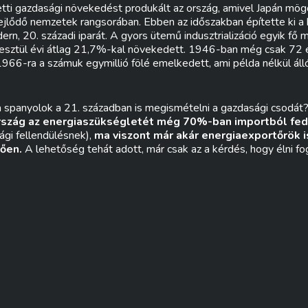
tti gazdasági növekedést produkált az ország, amivel Japán mög
fejlődő nemzetek rangsorában. Ebben az időszakban építette ki a
rn, 20. századi iparát. A gyors ütemű indusztrializáció egyik fő 
resztül évi átlag 21,7%-kal növekedett. 1946-ban még csak 72 
1966-ra a számuk egymillió fölé emelkedett, ami példa nélkül áll
 spanyolok a 21. században is megismételni a gazdasági csodát
rszág az energiaszükségletét még 70%-ban importból fe
ági fellendülésnek),
ma viszont már akár energiaexportőrök 
ően.
A lehetőség tehát adott, már csak az a kérdés, hogy élni fo