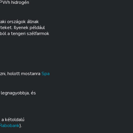
5 PWh hidrogén
aki országok állnak
teket. Ilyenek például
öböl a tengeri szélfarmok
zni, holott mostanra
Spa
 legnagyobbja, és
 a kétoldalú
Rabobank
).