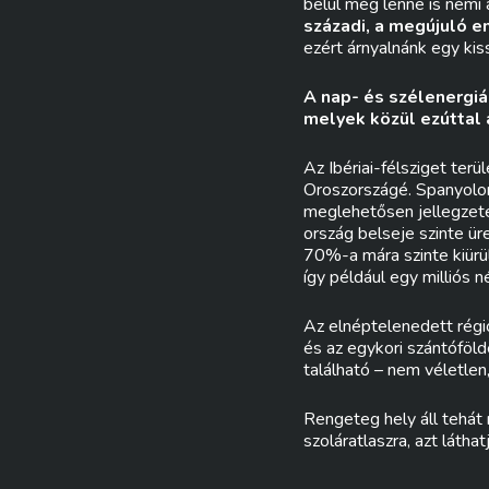
belül még lenne is némi
századi, a megújuló e
ezért árnyalnánk egy kiss
A nap- és szélenergiá
melyek közül ezúttal a
Az Ibériai-félsziget ter
Oroszországé. Spanyolo
meglehetősen jellegzete
ország belseje szinte ü
70%-a mára szinte kiürü
így például egy milliós 
Az elnéptelenedett rég
és az egykori szántóföld
található – nem véletlen
Rengeteg hely áll tehát
szoláratlaszra, azt látha