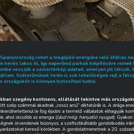
panyolország lehet a megújuló energiára való átállás na
n kevés lakos él, így naperőmű parkok kiépítésére remek
lembe vesszük a szolartérkép adatait, amelyen jól látszik,
llam. Szélerőművek terén is sok lehetőségek rejt a félsz
s országokét is könnyen biztosítani tudná.
kban szegény kontinens, ellátását tekintve más országok
t szép számmal akadnak „rossz arcú” diktatúrák is. A drága energ
lkerülhetetlenül le fog épülni: a termelő vállalatok elhagyják ko
, ahol olcsóbb az energia (
lásd még: hanyatló nyugat
). Gyakori
gnek örvendenek bizonyos, a szofisztikáltabb gondolkodás iránt
yarázatokat kereső körökben. A gondolatmenetnek a 20. századi