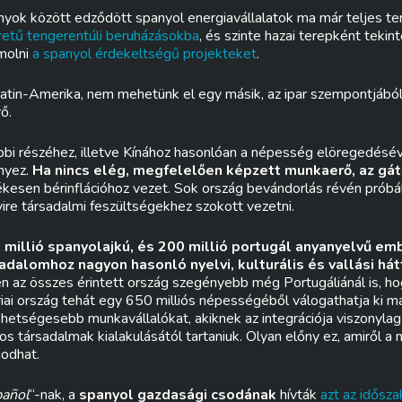
onyok között edződött spanyol energiavállalatok ma már teljes 
retű tengerentúli beruházásokba
, és szinte hazai terepként teki
molni
a spanyol érdekeltségű projekteket
.
Latin-Amerika, nem mehetünk el egy másik, az ipar szempontjából
ő.
többi részéhez, illetve Kínához hasonlóan a népesség elöregedésév
nyez.
Ha nincs elég, megfelelően képzett munkaerő, az gáto
esen bérinflációhoz vezet. Sok ország bevándorlás révén próbál
ire társadalmi feszültségekhez szokott vezetni.
millió spanyolajkú, és 200 millió portugál anyanyelvű embe
adalomhoz nagyon hasonló nyelvi, kulturális és vallási hát
 az összes érintett ország szegényebb még Portugáliánál is, h
ériai ország tehát egy 650 milliós népességéből válogathatja ki 
hetségesebb munkavállalókat, akiknek az integrációja viszonyla
s társadalmak kialakulásától tartaniuk. Olyan előny ez, amiről a 
modhat.
pañol
“-nak, a
spanyol gazdasági csodának
hívták
azt az idősza