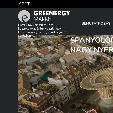
Skip
SPOT
to
content
TTF DA
BEMUTATKOZÁS
Hosszú távú emberi és üzleti
kapcsolatokat építünk azért, hogy
kölcsönösen segítsük egymást céljaink
elérésében
SPANYOLOR
EUA
NAGY NYE
DAX index
EUR árfolyam