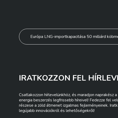
Bejegyzés
Európa LNG-importkapacitása 50 milliárd köbm
navigáció
IRATKOZZON FEL HÍRLEV
Csatlakozzon hírlevelünkhöz, és maradjon naprakész a 
energia beszerzés legfrissebb híreivel! Fedezze fel ve
részese a zöld átmenet izgalmas fejleményeinek. Iratk
legújabb innovációkról és lehetőségekről!