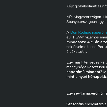
Kép: globalsolaratlas.inf
Míg Magyarországon 1 
Spanyolországban ugy
A
Don Rodrigo naperőm
évi 1 GWh villamos energ
mindössze 4%-án a te
sok értelme lenne Portu
érzékeltetni.
Egy másik lényeges kérd
mennyisége között körül
naperőmű mindenféle 
mint a nyári hónapokb
Egy sevillai naperőmű ha
Szezonális energiatárol