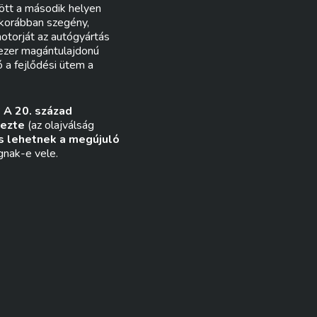
ött a második helyen
 korábban szegény,
motorját az autógyártás
ezer magántulajdonú
ó a fejlődési ütem a
?
A 20. század
dezte
(az olajválság
is lehetnek a megújuló
gnak-e vele.