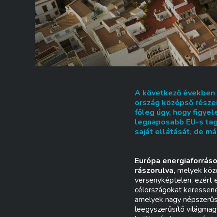
A következő években S
ország középső részei
főleg úgy, hogy figye
legnaposabb EU-s tagá
saját ellátását, de má
Európa energiaforráso
rászorulva,
melyek közöt
versenyképtelen, ezért e
célországokat keressenek
amelyek nagy népszerűsé
leegyszerűsítő világmag