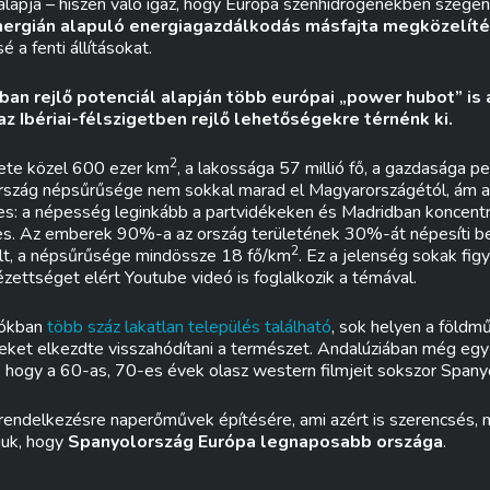
 alapja – hiszen való igaz, hogy Európa szénhidrogénekben szegé
nergián alapuló energiagazdálkodás másfajta megközelíté
é a fenti állításokat.
ban rejlő potenciál alapján több európai „power hubot” is
z Ibériai-félszigetben rejlő lehetőségekre térnénk ki.
2
ülete közel 600 ezer km
, a lakossága 57 millió fő, a gazdasága p
rszág népsűrűsége nem sokkal marad el Magyarországétól, ám a
s: a népesség leginkább a partvidékeken és Madridban koncentr
res. Az emberek 90%-a az ország területének 30%-át népesíti be
2
lt, a népsűrűsége mindössze 18 fő/km
. Ez a jelenség sokak fig
nézettséget elért Youtube videó is foglalkozik a témával.
iókban
több száz lakatlan település található
, sok helyen a földmű
eket elkezdte visszahódítani a természet. Andalúziában még egy i
, hogy a 60-as, 70-es évek olasz western filmjeit sokszor Spany
 rendelkezésre naperőművek építésére, ami azért is szerencsés, 
tjuk, hogy
Spanyolország Európa legnaposabb országa
.