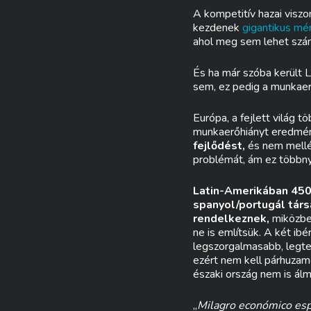
A kompetitív hazai visz
kezdenek
gigantikus mé
ahol meg sem lehet szá
És ha már szóba került 
sem, ez pedig a munkaer
Európa, a fejlett világ 
munkaerőhiányt eredmé
fejlődést,
és nem mellék
problémát, ám ez többny
Latin-Amerikában 450 
spanyol/portugál társ
rendelkeznek,
miközben
ne is említsük. A két ib
legszorgalmasabb, legte
ezért nem kell párhuzamo
északi ország nem is ál
„
Milagro económico es