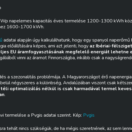
o
kWp napelemes kapacitás éves termelése 1200-1300 kWh közöt
anez 1600-1700 kWh.
ű
adatai alapján úgy kalkulálhatunk, hogy egy spanyol naperőmű
ia előállítására képes, ami azt jelenti, hogy
az Ibériai-félszige
ljes EU áramfogyasztásának megfelelő energiát lehetne el
gáliából vinni az áramot Finnországba, inkább csak a nagyságrend
és a szezonalitás problémája. A Magyarországot érő napenergia 
belül négyszeres a különbség, Andalúziában viszont csak kétsze
téli optimalizálás nélkül is csak harmadával termel kev
an
.
vi termelése a Pvgis adatai szerint. Kép:
Pvgis
ásra tehát nincs szükségük, de ha mégis szeretnének, az sem len