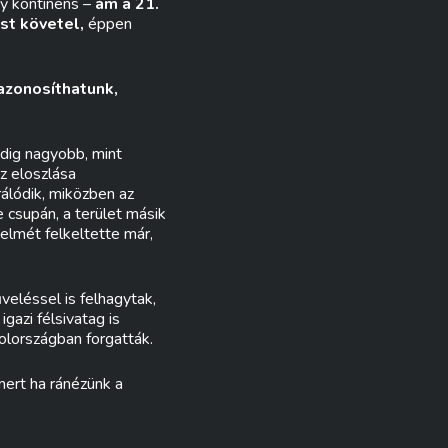
ny kontinens –
ám a 21.
st követel,
éppen
 azonosíthatunk,
edig nagyobb, mint
z eloszlása
álódik, miközben az
 csupán, a terület másik
yelmét felkeltette már,
veléssel is felhagytak,
gazi félsivatag is
olországban forgatták.
mert ha ránézünk a