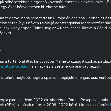
gál sókőzetekben elegendő kavernát lehetne kialakítani akár 1,
l egy évet kényelmesen ki lehetne húzni.
it tekintve Ibéria nem tartozik Európa élvonalába – ebben az ész
élszigeten így is bőven találni jó adottságokkal rendelkező terüle
eusok, vagy éppen Galícia, míg az Atlanti-óceán, illetve a Cádizi-
égeket.
o
iára történő átállás kerül szóba, Németországgal szokás példáló
 is utolérte őket
, ha a nap- és a szélenergia arányát nézzük.
s lehet meglepő, hogy a spanyol megújuló energiás piac Európa
nergia piaci árindexe 2022 októberében (forrás: Pexapark), jobbra:
sek (PPA) piacának mérete, 2009-2022 között komulált (forrás: