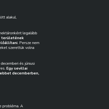
t alakul,
 hektáronként legalább
t területének
őállítani
. Persze nem
eket szerettük volna
decemberi és júniusi
res.
Egy sevillai
esebbet decemberben,
ne probléma. A